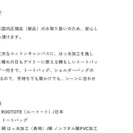
T
は国内正規品（新品）のみ取り扱いのため、安心し
め頂けます。
丈夫なコットンキャンバスに、はっ水加工を施し
も晴れの日もデイリーに使える頼もしいトートバッ
ダー付きで、トートバッグ、ショルダーバッグの
使えるので、手持ちでも肩かけでも、シーンに合わせ
。
報
ROOTOTE（ルートート）/日本
：トートバッグ
綿 はっ水加工（表地）/綿 ノンフタル酸PVC加工