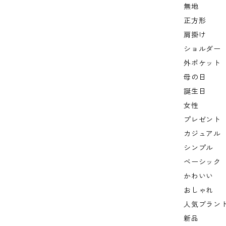
無地
正方形
肩掛け
ショルダー
外ポケット
母の日
誕生日
女性
プレゼント
カジュアル
シンプル
ベーシック
かわいい
おしゃれ
人気ブラン
新品