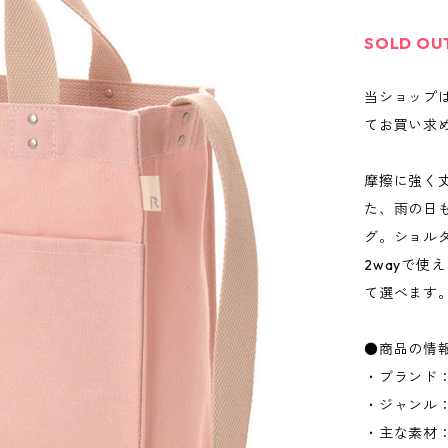
SOLD OU
当ショップ
てお買い求
摩擦に強く
た、雨の日
グ。ショル
2wayで
て選べます
●商品の情
・ブランド：
・ジャンル
・主な素材：