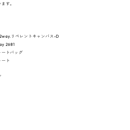
います。
ア2way.リペレントキャンバス-D
ay 2681
トートバッグ
トート
グ