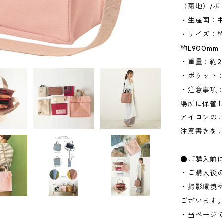
（裏地）/
・生産国：
・サイズ：約W
約L900m
・重量：約2
・ポケット：
・注意事項
場所に保管
アイロンの
注意書きを
●ご購入前
・ご購入後
・撮影環境
ございます
・当ページ