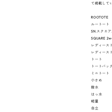
て掲載して
ROOTOTE
ルートート
SN.スクエ
SQUARE 2w
レディース
レディース
トート
トートバッ
ミニトート
小さめ
撥水
はっ水
軽量
自立