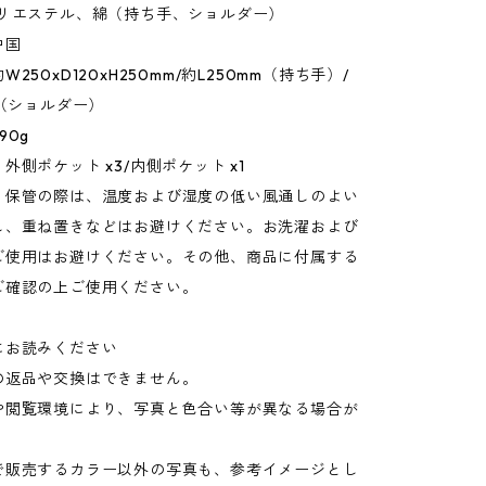
ポリエステル、綿（持ち手、ショルダー）
中国
250xD120xH250mm/約L250mm（持ち手）/
m（ショルダー）
90g
外側ポケット x3/内側ポケット x1
：保管の際は、温度および湿度の低い風通しのよい
し、重ね置きなどはお避けください。お洗濯および
ご使用はお避けください。その他、商品に付属する
ご確認の上ご使用ください。
にお読みください
の返品や交換はできません。
や閲覧環境により、写真と色合い等が異なる場合が
。
で販売するカラー以外の写真も、参考イメージとし