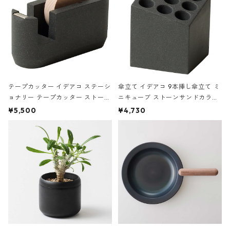
テープカッター イデアコ ステーシ
傘立て イデアコ 9本挿し傘立て ミ
ョナリー テープカッター ストーン
ニキューブ ストーンサンドカラー
サンドカラー 石調 ideaco Station
石調 ideaco Umbrella Stand CUB
¥5,500
¥4,730
ery tape cutter ストーンサンド
E ストーンサンドブラック
ブラック