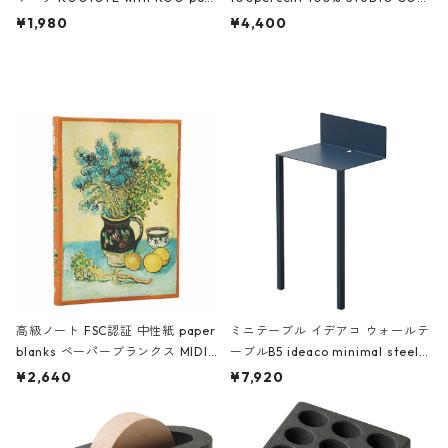
ch 3532 ルートート WR.ポーチ.ラ
AKU Timeless 100パーセント ス
¥1,980
¥4,400
ミネート-W ピンク・ミント
タジオコハク タイムレス Gray グ
レー
高級ノート FSC認証 中性紙 paper
ミニテーブル イデアコ ウォールテ
blanks ペーパーブランクス MIDI
ーブルB5 ideaco minimal steel f
ハードカバー 罫線 ヴァン・ゴッホ
urniture WALL Table B5 ネイビー
¥2,640
¥7,920
の静物画