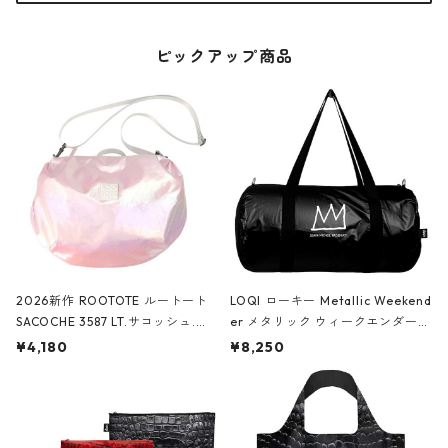
ピックアップ商品
2026新作 ROOTOTE ルートート
LOQI ローキー Metallic Weekend
SACOCHE 3587 LT.サコッシュ.ル
er メタリック ウィークエンダー
ミエ-B ショルダーバッグ グロスピ
ボストンバッグ ショルダーバッグ
¥4,180
¥8,250
ンク
JEAN-MICHEL BASQUIAT/Crown
Black ジャン=ミッシェル・バスキ
ア/クラウン ブラック