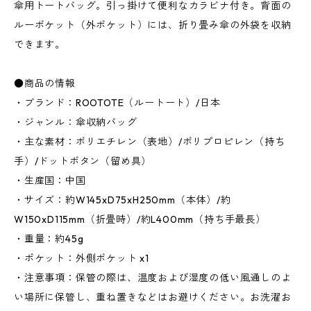
傘用トートバッグ。引っ掛けて便利なカラビナ付き。背面の
ルーポケット（外ポケット）には、折り畳み傘の外袋を収納
できます。
●商品の情報
・ブランド：ROOTOTE（ルートート）/日本
・ジャンル：傘収納バッグ
・主な素材：ポリエチレン（表地）/ポリプロピレン（持ち
手）/ドットボタン（留め具）
・生産国：中国
・サイズ：約W145xD75xH250mm（本体）/約
W150xD115mm（折畳時）/約L400mm（持ち手最長）
・重量：約45g
・ポケット：外側ポケット x1
・注意事項：保管の際は、温度および湿度の低い風通しのよ
い場所に保管し、重ね置きなどはお避けください。お洗濯お