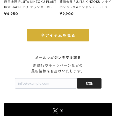
藤田金属 FUJITA KINZOKU PLANT
藤田金属 FUJITA KINZOKU フライ
POT HACHI ハチ プランターポッ
パンジュウ&ハンドルセット L 24c
ト 3号 ブラック
m ガス火・IH対応 鉄フライパン
¥4,950
¥9,900
ウォルナット
全アイテムを見る
メールマガジンを受け取る
新商品やキャンペーンなどの

最新情報をお届けいたします。
登録
X