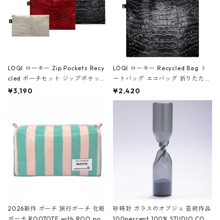
LOQI ローキー Zip Pockets Recy
LOQI ローキー Recycled Bag ト
cled ポーチセット ジップポケット
ートバッグ エコバッグ 折りたたみ
ファスナーポーチ 撥水加工 トラベ
大きめ 撥水加工 収納ポーチ CRO
¥3,190
¥2,420
ルポーチ 化粧ポーチ 3点セット C
CODILE/Black クロコダイル/ブラ
ROCODILE/Black,Burgundy,Off
ック
White クロコダイル/ブラック、バ
ーガンディー、オフホワイト
2026新作 ポーチ 旅行ポーチ 化粧
砂時計 ガラスのオブジェ 芸術作品
ポーチ ROOTOTE with ROO pou
100percent 100% STUDIO COH