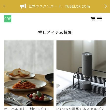
世界のスタンダード、TUBELOR 20th
推しアイテム特集
オーバル皿を、割れにくく、
ideacoが提案するスカルプチ