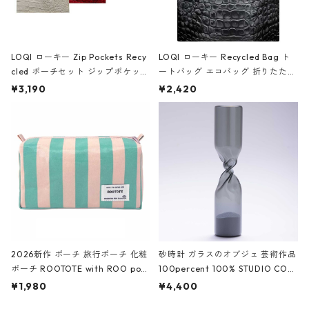
LOQI ローキー Zip Pockets Recy
LOQI ローキー Recycled Bag ト
cled ポーチセット ジップポケット
ートバッグ エコバッグ 折りたたみ
ファスナーポーチ 撥水加工 トラベ
大きめ 撥水加工 収納ポーチ CRO
¥3,190
¥2,420
ルポーチ 化粧ポーチ 3点セット C
CODILE/Black クロコダイル/ブラ
ROCODILE/Black,Burgundy,Off
ック
White クロコダイル/ブラック、バ
ーガンディー、オフホワイト
2026新作 ポーチ 旅行ポーチ 化粧
砂時計 ガラスのオブジェ 芸術作品
ポーチ ROOTOTE with ROO pou
100percent 100% STUDIO COH
ch 3532 ルートート WR.ポーチ.ラ
AKU Timeless 100パーセント ス
¥1,980
¥4,400
ミネート-W ピンク・ミント
タジオコハク タイムレス Gray グ