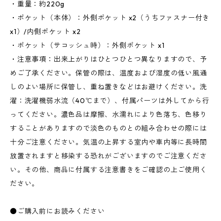
・重量：約220g
・ポケット（本体）：外側ポケット x2（うちファスナー付き
x1）/内側ポケット x2
・ポケット（サコッシュ時）：外側ポケット x1
・注意事項：出来上がりはひとつひとつ異なりますので、予
めご了承ください。保管の際は、温度および湿度の低い風通
しのよい場所に保管し、重ね置きなどはお避けください。洗
濯：洗濯機弱水流（40℃まで）、付属パーツは外してから行
ってください。濃色品は摩擦、水濡れにより色落ち、色移り
することがありますので淡色のものとの組み合わせの際には
十分ご注意ください。気温の上昇する室内や車内等に長時間
放置されますと移染する恐れがございますのでご注意くださ
い。その他、商品に付属する注意書きをご確認の上ご使用く
ださい。
●ご購入前にお読みください