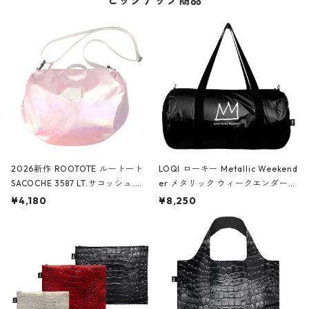
ピックアップ商品
2026新作 ROOTOTE ルートート
LOQI ローキー Metallic Weekend
SACOCHE 3587 LT.サコッシュ.ル
er メタリック ウィークエンダー
ミエ-B ショルダーバッグ グロスピ
ボストンバッグ ショルダーバッグ
¥4,180
¥8,250
ンク
JEAN-MICHEL BASQUIAT/Crown
Black ジャン=ミッシェル・バスキ
ア/クラウン ブラック