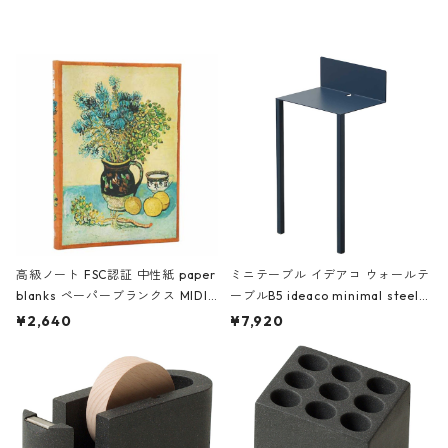
レー
高級ノート FSC認証 中性紙 paper
ミニテーブル イデアコ ウォールテ
blanks ペーパーブランクス MIDI
ーブルB5 ideaco minimal steel f
ハードカバー 罫線 ヴァン・ゴッホ
urniture WALL Table B5 ネイビー
¥2,640
¥7,920
の静物画