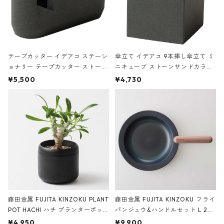
テープカッター イデアコ ステーシ
傘立て イデアコ 9本挿し傘立て ミ
ョナリー テープカッター ストーン
ニキューブ ストーンサンドカラー
サンドカラー 石調 ideaco Station
石調 ideaco Umbrella Stand CUB
¥5,500
¥4,730
ery tape cutter ストーンサンド
E ストーンサンドブラック
ブラック
藤田金属 FUJITA KINZOKU PLANT
藤田金属 FUJITA KINZOKU フライ
POT HACHI ハチ プランターポッ
パンジュウ&ハンドルセット L 24c
ト 3号 ブラック
m ガス火・IH対応 鉄フライパン
¥4,950
¥9,900