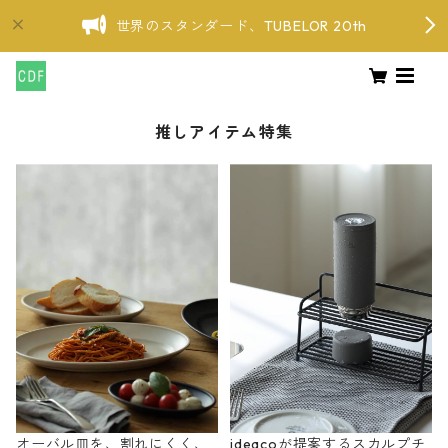
世界のスタンダード、TUBELOR 20th
推しアイテム特集
オーバル皿を、割れにくく、
ideacoが提案するスカルプチ