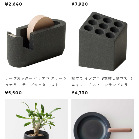
ハードカバー 罫線 ヴァン・ゴッホ
urniture WALL Table B5 ネイビー
¥2,640
¥7,920
の静物画
テープカッター イデアコ ステーシ
傘立て イデアコ 9本挿し傘立て ミ
ョナリー テープカッター ストーン
ニキューブ ストーンサンドカラー
サンドカラー 石調 ideaco Station
石調 ideaco Umbrella Stand CUB
¥5,500
¥4,730
ery tape cutter ストーンサンド
E ストーンサンドブラック
ブラック