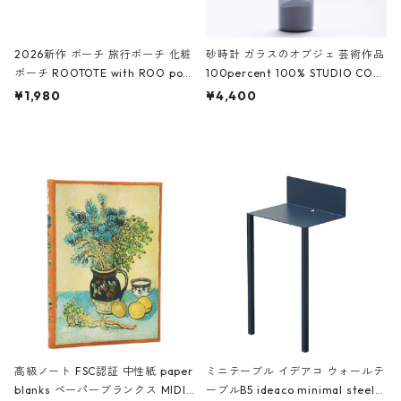
2026新作 ポーチ 旅行ポーチ 化粧
砂時計 ガラスのオブジェ 芸術作品
ポーチ ROOTOTE with ROO pou
100percent 100% STUDIO COH
ch 3532 ルートート WR.ポーチ.ラ
AKU Timeless 100パーセント ス
¥1,980
¥4,400
ミネート-W ピンク・ミント
タジオコハク タイムレス Gray グ
レー
高級ノート FSC認証 中性紙 paper
ミニテーブル イデアコ ウォールテ
blanks ペーパーブランクス MIDI
ーブルB5 ideaco minimal steel f