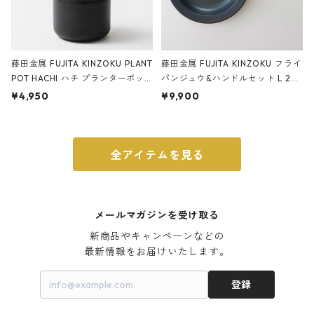
藤田金属 FUJITA KINZOKU PLANT
藤田金属 FUJITA KINZOKU フライ
POT HACHI ハチ プランターポッ
パンジュウ&ハンドルセット L 24c
ト 3号 ブラック
m ガス火・IH対応 鉄フライパン
¥4,950
¥9,900
ウォルナット
全アイテムを見る
メールマガジンを受け取る
新商品やキャンペーンなどの

最新情報をお届けいたします。
登録