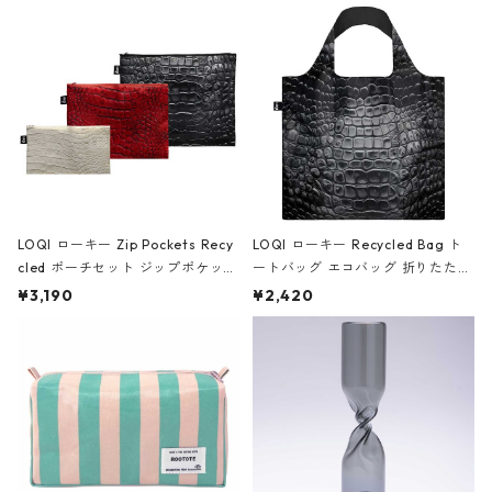
Black ジャン=ミッシェル・バスキ
ア/クラウン ブラック
LOQI ローキー Zip Pockets Recy
LOQI ローキー Recycled Bag ト
cled ポーチセット ジップポケット
ートバッグ エコバッグ 折りたたみ
ファスナーポーチ 撥水加工 トラベ
大きめ 撥水加工 収納ポーチ CRO
¥3,190
¥2,420
ルポーチ 化粧ポーチ 3点セット C
CODILE/Black クロコダイル/ブラ
ROCODILE/Black,Burgundy,Off
ック
White クロコダイル/ブラック、バ
ーガンディー、オフホワイト