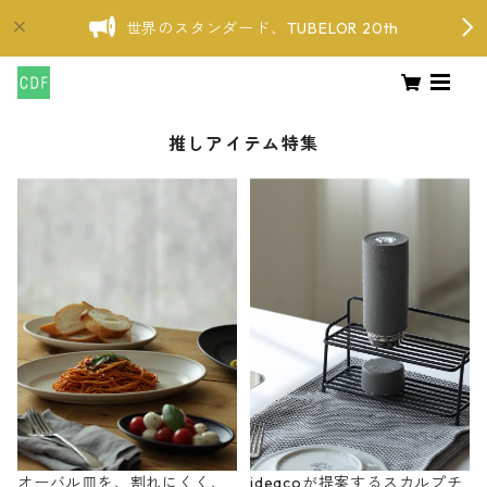
世界のスタンダード、TUBELOR 20th
推しアイテム特集
オーバル皿を、割れにくく、
ideacoが提案するスカルプチ