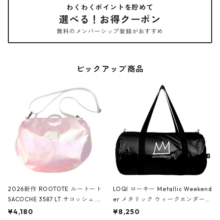
わくわくポイントを貯めて
選べる！お得クーポン
無料のメンバーシップ登録がおすすめ
ピックアップ商品
2026新作 ROOTOTE ルートート
LOQI ローキー Metallic Weekend
SACOCHE 3587 LT.サコッシュ.ル
er メタリック ウィークエンダー
ミエ-B ショルダーバッグ グロスピ
ボストンバッグ ショルダーバッグ
¥4,180
¥8,250
ンク
JEAN-MICHEL BASQUIAT/Crown