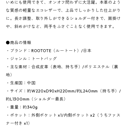
いめにも使用できて、オンオフ問わずに大活躍。本革のよう
な質感の軽量なエコレザーで、上品でしっかりした仕上がり
に。長さ調整、取り外しができるショルダー付きで、肩掛け
や、斜めがけなど、両手をふさぐことなく使用できます。
●商品の情報
・ブランド：ROOTOTE（ルートート）/日本
・ジャンル：トートバッグ
・主な素材：合成皮革（表地、持ち手）/ポリエステル（裏
地）
・生産国：中国
・サイズ：約W220xD90xH220mm/約L240mm（持ち手）/
約L1300mm（ショルダー最長）
・重量：約340g
・ポケット：外側ポケット x1/内側ポケット x2（うちファス
ナー付き x1）