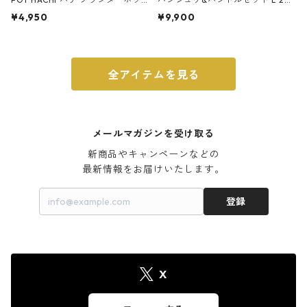
ト 3号 ブラック
m ガス火・IH対応 鉄フライパン
¥4,950
¥9,900
ウォルナット
全アイテムを見る
メールマガジンを受け取る
新商品やキャンペーンなどの

最新情報をお届けいたします。
登録
X