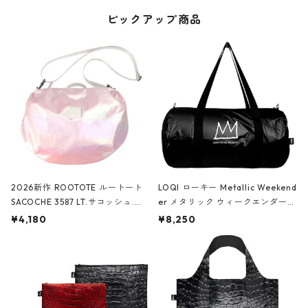
ピックアップ商品
2026新作 ROOTOTE ルートート
LOQI ローキー Metallic Weekend
SACOCHE 3587 LT.サコッシュ.ル
er メタリック ウィークエンダー
ミエ-B ショルダーバッグ グロスピ
ボストンバッグ ショルダーバッグ
¥4,180
¥8,250
ンク
JEAN-MICHEL BASQUIAT/Crown
Black ジャン=ミッシェル・バスキ
ア/クラウン ブラック