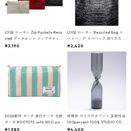
LOQI ローキー Zip Pockets Recy
LOQI ローキー Recycled Bag ト
cled ポーチセット ジップポケット
ートバッグ エコバッグ 折りたたみ
ファスナーポーチ 撥水加工 トラベ
大きめ 撥水加工 収納ポーチ CRO
¥3,190
¥2,420
ルポーチ 化粧ポーチ 3点セット C
CODILE/Black クロコダイル/ブラ
ROCODILE/Black,Burgundy,Off
ック
White クロコダイル/ブラック、バ
ーガンディー、オフホワイト
2026新作 ポーチ 旅行ポーチ 化粧
砂時計 ガラスのオブジェ 芸術作品
ポーチ ROOTOTE with ROO pou
100percent 100% STUDIO COH
ch 3532 ルートート WR.ポーチ.ラ
AKU Timeless 100パーセント ス
¥1,980
¥4,400