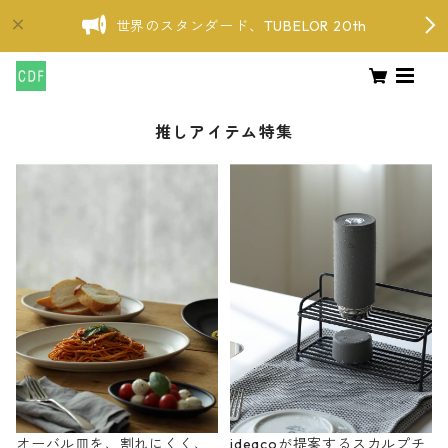
世界のスタンダード、TUBELOR 20th
推しアイテム特集
オーバル皿を、割れにくく、
ideacoが提案するスカルプチ