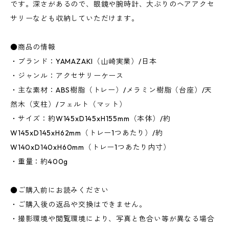
です。深さがあるので、眼鏡や腕時計、大ぶりのヘアアクセ
サリーなども収納していただけます。
●商品の情報
・ブランド：YAMAZAKI（山崎実業）/日本
・ジャンル：アクセサリーケース
・主な素材：ABS樹脂（トレー）/メラミン樹脂（台座）/天
然木（支柱）/フェルト（マット）
・サイズ：約W145xD145xH155mm（本体）/約
W145xD145xH62mm（トレー1つあたり）/約
W140xD140xH60mm（トレー1つあたり内寸）
・重量：約400g
●ご購入前にお読みください
・ご購入後の返品や交換はできません。
・撮影環境や閲覧環境により、写真と色合い等が異なる場合