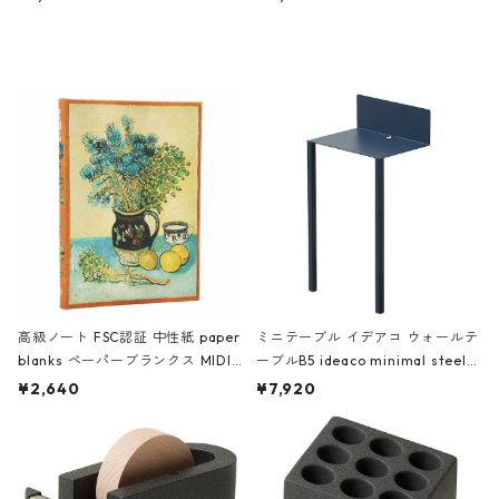
ミネート-W ピンク・ミント
タジオコハク タイムレス Gray グ
レー
高級ノート FSC認証 中性紙 paper
ミニテーブル イデアコ ウォールテ
blanks ペーパーブランクス MIDI
ーブルB5 ideaco minimal steel f
ハードカバー 罫線 ヴァン・ゴッホ
urniture WALL Table B5 ネイビー
¥2,640
¥7,920
の静物画