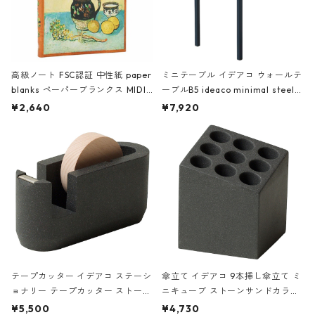
高級ノート FSC認証 中性紙 paper
ミニテーブル イデアコ ウォールテ
blanks ペーパーブランクス MIDI
ーブルB5 ideaco minimal steel f
ハードカバー 罫線 ヴァン・ゴッホ
urniture WALL Table B5 ネイビー
¥2,640
¥7,920
の静物画
テープカッター イデアコ ステーシ
傘立て イデアコ 9本挿し傘立て ミ
ョナリー テープカッター ストーン
ニキューブ ストーンサンドカラー
サンドカラー 石調 ideaco Station
石調 ideaco Umbrella Stand CUB
¥5,500
¥4,730