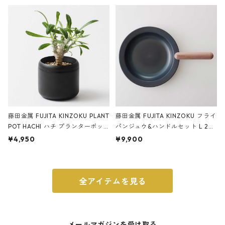
ery tape cutter ストーンサンド
E ストーンサンドブラック
ブラック
藤田金属 FUJITA KINZOKU PLANT
藤田金属 FUJITA KINZOKU フライ
POT HACHI ハチ プランターポッ
パンジュウ&ハンドルセット L 24c
ト 3号 ブラック
m ガス火・IH対応 鉄フライパン
¥4,950
¥9,900
ウォルナット
全アイテムを見る
メールマガジンを受け取る