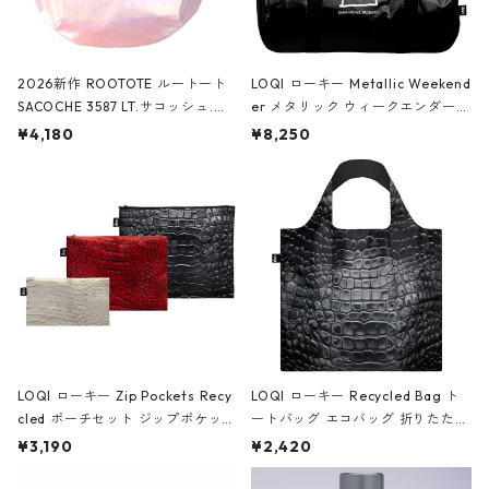
2026新作 ROOTOTE ルートート
LOQI ローキー Metallic Weekend
SACOCHE 3587 LT.サコッシュ.ル
er メタリック ウィークエンダー
ミエ-B ショルダーバッグ グロスピ
ボストンバッグ ショルダーバッグ
¥4,180
¥8,250
ンク
JEAN-MICHEL BASQUIAT/Crown
Black ジャン=ミッシェル・バスキ
ア/クラウン ブラック
LOQI ローキー Zip Pockets Recy
LOQI ローキー Recycled Bag ト
cled ポーチセット ジップポケット
ートバッグ エコバッグ 折りたたみ
ファスナーポーチ 撥水加工 トラベ
大きめ 撥水加工 収納ポーチ CRO
¥3,190
¥2,420
ルポーチ 化粧ポーチ 3点セット C
CODILE/Black クロコダイル/ブラ
ROCODILE/Black,Burgundy,Off
ック