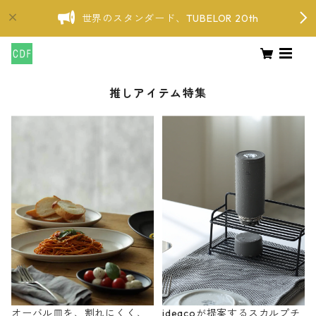
世界のスタンダード、TUBELOR 20th
推しアイテム特集
オーバル皿を、割れにくく、
ideacoが提案するスカルプチ