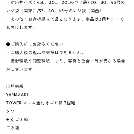
・対応サイズ：45L、30L、20Lのゴミ袋/ 20、30、45号の
レジ袋（関東）/35、40、45号のレジ袋（関西）
・その他：お客様組立て品となります。商品は3個セットで
お届けします。
●ご購入前にお読みください
・ご購入後の返品や交換はできません。
・撮影環境や閲覧環境により、写真と色合い等が異なる場合
がございます。
山崎実業
YAMAZAKI
TOWER スリム蓋付きゴミ箱 3個組
タワー
分別ゴミ箱
ごみ箱