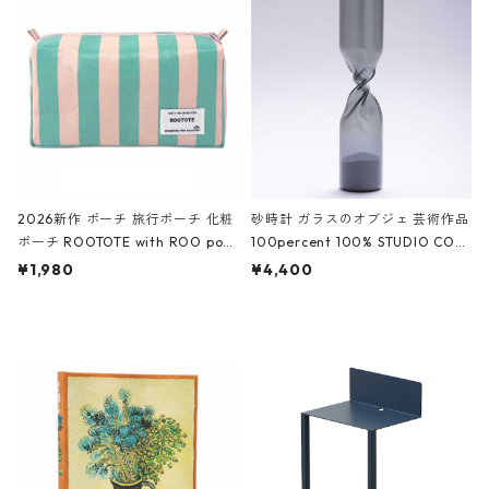
White クロコダイル/ブラック、バ
ーガンディー、オフホワイト
2026新作 ポーチ 旅行ポーチ 化粧
砂時計 ガラスのオブジェ 芸術作品
ポーチ ROOTOTE with ROO pou
100percent 100% STUDIO COH
ch 3532 ルートート WR.ポーチ.ラ
AKU Timeless 100パーセント ス
¥1,980
¥4,400
ミネート-W ピンク・ミント
タジオコハク タイムレス Gray グ
レー