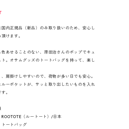
T
は国内正規品（新品）のみ取り扱いのため、安心し
め頂けます。
も色あせることのない、原田治さんのポップでキュ
スト。オサムグッズのトートバッグを持って、楽し
。
く、肩掛けしやすいので、荷物が多い日でも安心。
たルーポケットが、サッと取り出したいものを入れ
です。
報
ROOTOTE（ルートート）/日本
：トートバッグ