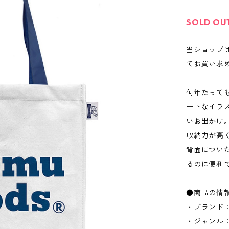
SOLD OU
当ショップ
てお買い求
何年たって
ートなイラ
いお出かけ
収納力が高
背面につい
るのに便利
●商品の情
・ブランド：
・ジャンル