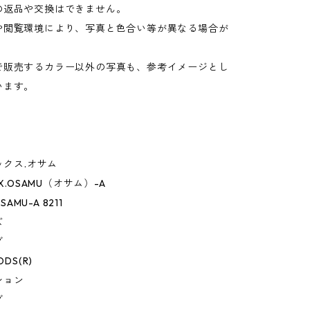
の返品や交換はできません。
や閲覧環境により、写真と色合い等が異なる場合が
。
で販売するカラー以外の写真も、参考イメージとし
います。
ックス.オサム
OX.OSAMU（オサム）-A
SAMU-A 8211
ズ
グ
ODS(R)
ション
グ