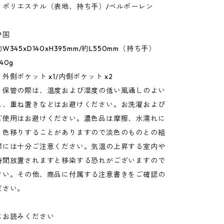
：ポリエステル（表地、持ち手）/ベルポーレン
中国
345xD140xH395mm/約L550mm（持ち手）
40g
外側ポケット x1/内側ポケット x2
：保管の際は、温度および湿度の低い風通しのよい
し、重ね置きなどはお避けください。お洗濯および
ご使用はお避けください。濃色品は摩擦、水濡れに
、色移りすることがありますので淡色のものとの組
際には十分ご注意ください。気温の上昇する室内や
時間放置されますと移染する恐れがございますので
さい。その他、商品に付属する注意書きをご確認の
ださい。
にお読みください