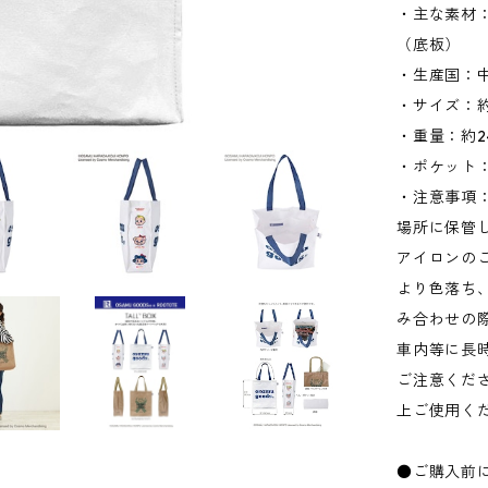
・主な素材
（底板）
・生産国：
・サイズ：約W
・重量：約2
・ポケット：
・注意事項
場所に保管
アイロンの
より色落ち
み合わせの
車内等に長
ご注意くだ
上ご使用く
●ご購入前