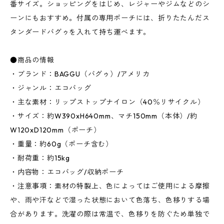
番サイズ。ショッピングをはじめ、レジャーやジムなどのシ
ーンにもおすすめ。付属の専用ポーチには、折りたたんだス
タンダードバグゥを入れて持ち運べます。
●商品の情報
・ブランド：BAGGU（バグゥ）/アメリカ
・ジャンル：エコバッグ
・主な素材：リップストップナイロン（40％リサイクル）
・サイズ：約W390xH640mm、マチ150mm（本体）/約
W120xD120mm（ポーチ）
・重量：約60g（ポーチ含む）
・耐荷重：約15kg
・内容物：エコバッグ/収納ポーチ
・注意事項：素材の特製上、色によってはご使用による摩擦
や、雨や汗などで湿った状態において色落ち、色移りする場
合があります。洗濯の際は常温で、色移りを防ぐため単独で