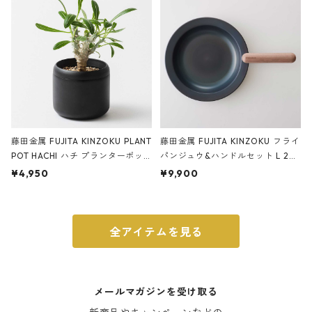
ブラック
藤田金属 FUJITA KINZOKU PLANT
藤田金属 FUJITA KINZOKU フライ
POT HACHI ハチ プランターポッ
パンジュウ&ハンドルセット L 24c
ト 3号 ブラック
m ガス火・IH対応 鉄フライパン
¥4,950
¥9,900
ウォルナット
全アイテムを見る
メールマガジンを受け取る