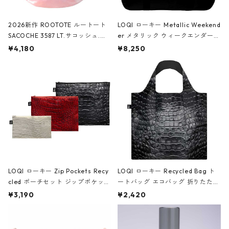
2026新作 ROOTOTE ルートート
LOQI ローキー Metallic Weekend
SACOCHE 3587 LT.サコッシュ.ル
er メタリック ウィークエンダー
ミエ-B ショルダーバッグ グロスピ
ボストンバッグ ショルダーバッグ
¥4,180
¥8,250
ンク
JEAN-MICHEL BASQUIAT/Crown
Black ジャン=ミッシェル・バスキ
ア/クラウン ブラック
LOQI ローキー Zip Pockets Recy
LOQI ローキー Recycled Bag ト
cled ポーチセット ジップポケット
ートバッグ エコバッグ 折りたたみ
ファスナーポーチ 撥水加工 トラベ
大きめ 撥水加工 収納ポーチ CRO
¥3,190
¥2,420
ルポーチ 化粧ポーチ 3点セット C
CODILE/Black クロコダイル/ブラ
ROCODILE/Black,Burgundy,Off
ック
White クロコダイル/ブラック、バ