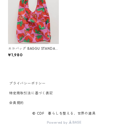
エコバッグ BAGGU STANDAR
D スタンダードバグゥ バグー
¥1,980
トマト
プライバシーポリシー
特定商取引法に基づく表記
会員規約
© CDF 暮らしを整える、世界の道具
Powered by