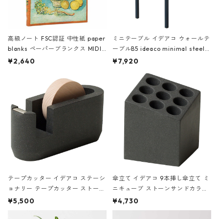
高級ノート FSC認証 中性紙 paper
ミニテーブル イデアコ ウォールテ
blanks ペーパーブランクス MIDI
ーブルB5 ideaco minimal steel f
ハードカバー 罫線 ヴァン・ゴッホ
urniture WALL Table B5 ネイビー
¥2,640
¥7,920
の静物画
テープカッター イデアコ ステーシ
傘立て イデアコ 9本挿し傘立て ミ
ョナリー テープカッター ストーン
ニキューブ ストーンサンドカラー
サンドカラー 石調 ideaco Station
石調 ideaco Umbrella Stand CUB
¥5,500
¥4,730
ery tape cutter ストーンサンド
E ストーンサンドブラック