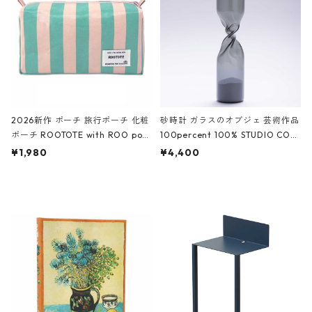
ーガンディー、オフホワイト
2026新作 ポーチ 旅行ポーチ 化粧
砂時計 ガラスのオブジェ 芸術作品
ポーチ ROOTOTE with ROO pou
100percent 100% STUDIO COH
ch 3532 ルートート WR.ポーチ.ラ
AKU Timeless 100パーセント ス
¥1,980
¥4,400
ミネート-W ピンク・ミント
タジオコハク タイムレス Gray グ
レー