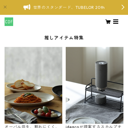
世界のスタンダード、TUBELOR 20th
推しアイテム特集
オーバル皿を、割れにくく、
ideacoが提案するスカルプチ