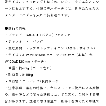
番サイズ。ショッピングをはじめ、レジャーやジムなどのシ
ーンにもおすすめ。付属の専用ポーチには、折りたたんだス
タンダードバグゥを入れて持ち運べます。
●商品の情報
・ブランド：BAGGU（バグゥ）/アメリカ
・ジャンル：エコバッグ
・主な素材：リップストップナイロン（40％リサイクル）
・サイズ：約W390xH640mm、マチ150mm（本体）/約
W120xD120mm（ポーチ）
・重量：約60g（ポーチ含む）
・耐荷重：約15kg
・内容物：エコバッグ/収納ポーチ
・注意事項：素材の特製上、色によってはご使用による摩擦
や、雨や汗などで湿った状態において色落ち、色移りする場
合があります。洗濯の際は常温で、色移りを防ぐため単独で