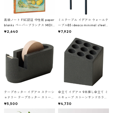
高級ノート FSC認証 中性紙 paper
ミニテーブル イデアコ ウォールテ
blanks ペーパーブランクス MIDI
ーブルB5 ideaco minimal steel f
ハードカバー 罫線 ヴァン・ゴッホ
urniture WALL Table B5 ネイビー
¥2,640
¥7,920
の静物画
テープカッター イデアコ ステーシ
傘立て イデアコ 9本挿し傘立て ミ
ョナリー テープカッター ストーン
ニキューブ ストーンサンドカラー
サンドカラー 石調 ideaco Station
石調 ideaco Umbrella Stand CUB
¥5,500
¥4,730
ery tape cutter ストーンサンド
E ストーンサンドブラック