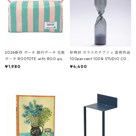
ーガンディー、オフホワイト
2026新作 ポーチ 旅行ポーチ 化粧
砂時計 ガラスのオブジェ 芸術作品
ポーチ ROOTOTE with ROO pou
100percent 100% STUDIO COH
ch 3532 ルートート WR.ポーチ.ラ
AKU Timeless 100パーセント ス
¥1,980
¥4,400
ミネート-W ピンク・ミント
タジオコハク タイムレス Gray グ
レー