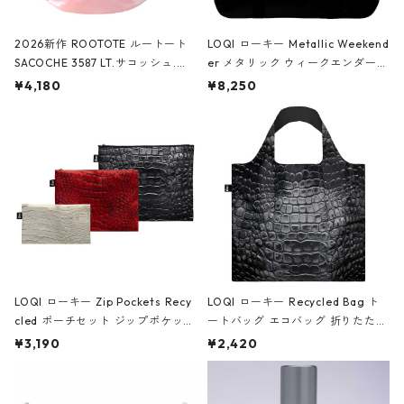
2026新作 ROOTOTE ルートート
LOQI ローキー Metallic Weekend
SACOCHE 3587 LT.サコッシュ.ル
er メタリック ウィークエンダー
ミエ-B ショルダーバッグ グロスピ
ボストンバッグ ショルダーバッグ
¥4,180
¥8,250
ンク
JEAN-MICHEL BASQUIAT/Crown
Black ジャン=ミッシェル・バスキ
ア/クラウン ブラック
LOQI ローキー Zip Pockets Recy
LOQI ローキー Recycled Bag ト
cled ポーチセット ジップポケット
ートバッグ エコバッグ 折りたたみ
ファスナーポーチ 撥水加工 トラベ
大きめ 撥水加工 収納ポーチ CRO
¥3,190
¥2,420
ルポーチ 化粧ポーチ 3点セット C
CODILE/Black クロコダイル/ブラ
ROCODILE/Black,Burgundy,Off
ック
White クロコダイル/ブラック、バ