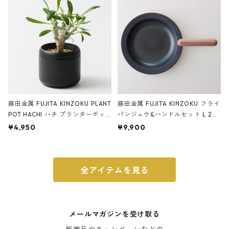
ブラック
藤田金属 FUJITA KINZOKU PLANT
藤田金属 FUJITA KINZOKU フライ
POT HACHI ハチ プランターポッ
パンジュウ&ハンドルセット L 24c
ト 3号 ブラック
m ガス火・IH対応 鉄フライパン
¥4,950
¥9,900
ウォルナット
全アイテムを見る
メールマガジンを受け取る