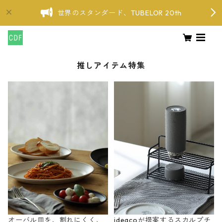
世界のスタンダード、TUBELOR 20th
推しアイテム特集
オーバル皿を、割れにくく、
ideacoが提案するスカルプチ