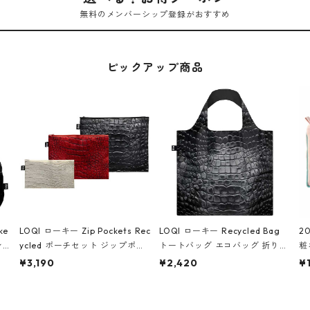
無料のメンバーシップ登録がおすすめ
ピックアップ商品
ke
LOQI ローキー Zip Pockets Rec
LOQI ローキー Recycled Bag
2
ン
ycled ポーチセット ジップポケ
トートバッグ エコバッグ 折りた
粧
ダー
ット ファスナーポーチ 撥水加工
たみ 大きめ 撥水加工 収納ポー
p
¥3,190
¥2,420
¥
IA
トラベルポーチ 化粧ポーチ 3点
チ CROCODILE/Black クロコダ
ー
シ
セット CROCODILE/Black,Bur
イル/ブラック
ン
ラッ
gundy,Off White クロコダイ