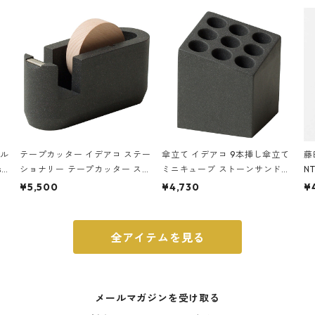
ル/ブラック、バーガンディー、
オフホワイト
ール
テープカッター イデアコ ステー
傘立て イデアコ 9本挿し傘立て
藤
ste
ショナリー テープカッター スト
ミニキューブ ストーンサンドカ
N
 ネ
ーンサンドカラー 石調 ideaco S
ラー 石調 ideaco Umbrella Sta
ポ
¥5,500
¥4,730
¥
tationery tape cutter ストー
nd CUBE ストーンサンドブラッ
ンサンドブラック
ク
全アイテムを見る
メールマガジンを受け取る