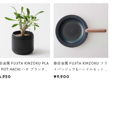
田金属 FUJITA KINZOKU PLA
藤田金属 FUJITA KINZOKU フラ
T POT HACHI ハチ プランター
イパンジュウ&ハンドルセット L
ット 3号 ブラック
24cm ガス火・IH対応 鉄フライ
4,950
¥9,900
パン ウォルナット