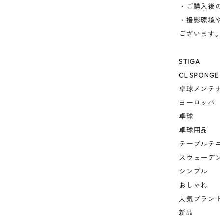
・ご購入後
・撮影環境
ございます
STIGA
CL SPONGE
卓球メンテ
ヨーロッパ
卓球
卓球用品
テーブルテ
スウェーデ
シンプル
おしゃれ
人気ブラン
新品