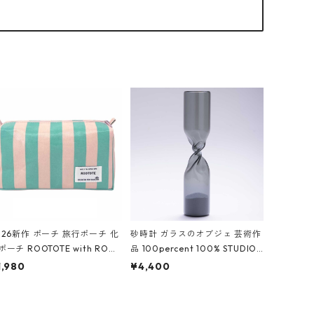
026新作 ポーチ 旅行ポーチ 化
砂時計 ガラスのオブジェ 芸術作
ポーチ ROOTOTE with ROO
品 100percent 100% STUDIO
ouch 3532 ルートート WR.ポ
COHAKU Timeless 100パーセ
1,980
¥4,400
チ.ラミネート-W ピンク・ミ
ント スタジオコハク タイムレス
ト
Gray グレー