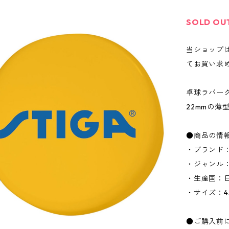
SOLD OU
当ショップ
てお買い求
卓球ラバー
22mmの
●商品の情
・ブランド：
・ジャンル
・生産国：
・サイズ：4
●ご購入前