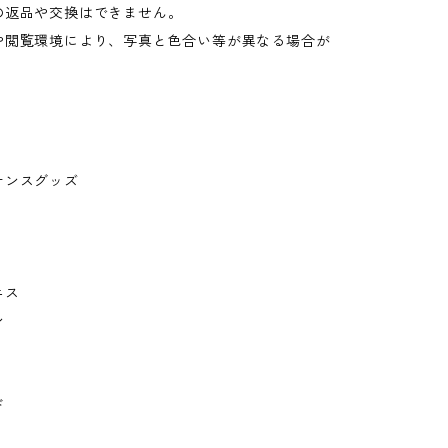
の返品や交換はできません。
や閲覧環境により、写真と色合い等が異なる場合が
。
ナンスグッズ
ニス
ン
ド