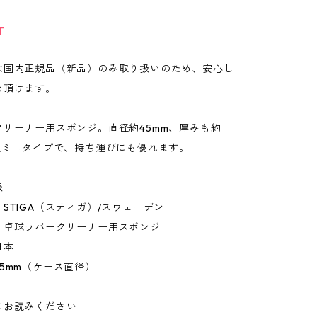
T
は国内正規品（新品）のみ取り扱いのため、安心し
め頂けます。
クリーナー用スポンジ。直径約45mm、厚みも約
薄型ミニタイプで、持ち運びにも優れます。
報
STIGA（スティガ）/スウェーデン
：卓球ラバークリーナー用スポンジ
日本
5mm（ケース直径）
にお読みください