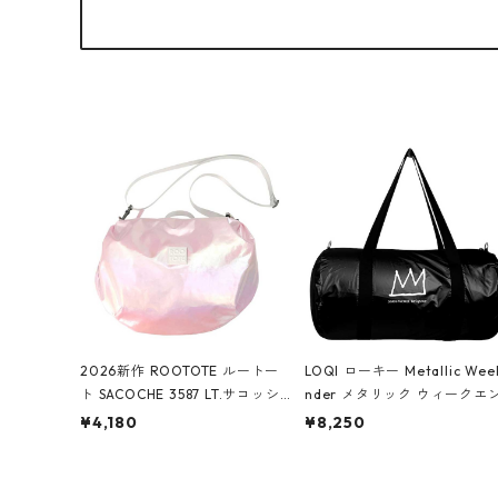
2026新作 ROOTOTE ルートー
LOQI ローキー Metallic Wee
ト SACOCHE 3587 LT.サコッシ
nder メタリック ウィークエ
ュ.ルミエ-B ショルダーバッグ
ダー ボストンバッグ ショル
¥4,180
¥8,250
グロスピンク
バッグ JEAN-MICHEL BASQU
T/Crown Black ジャン=ミッ
ェル・バスキア/クラウン ブ