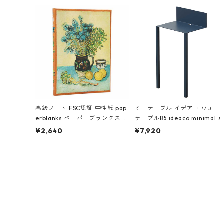
ク
高級ノート FSC認証 中性紙 pap
ミニテーブル イデアコ ウォ
erblanks ペーパーブランクス M
テーブルB5 ideaco minimal 
IDI ハードカバー 罫線 ヴァン・
el furniture WALL Table B5
¥2,640
¥7,920
ゴッホの静物画
イビー