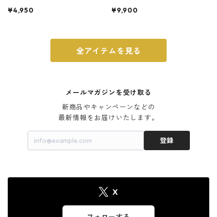
ト 3号 ブラック
m ガス火・IH対応 鉄フライパン
¥4,950
¥9,900
ウォルナット
全アイテムを見る
メールマガジンを受け取る
新商品やキャンペーンなどの

最新情報をお届けいたします。
登録
X