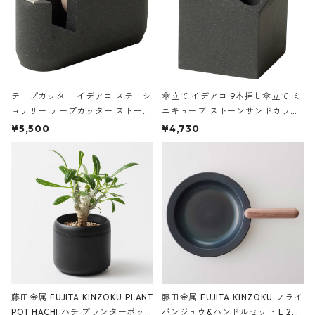
テープカッター イデアコ ステーシ
傘立て イデアコ 9本挿し傘立て ミ
ョナリー テープカッター ストーン
ニキューブ ストーンサンドカラー
サンドカラー 石調 ideaco Station
石調 ideaco Umbrella Stand CUB
¥5,500
¥4,730
ery tape cutter ストーンサンド
E ストーンサンドブラック
ブラック
藤田金属 FUJITA KINZOKU PLANT
藤田金属 FUJITA KINZOKU フライ
POT HACHI ハチ プランターポッ
パンジュウ&ハンドルセット L 24c