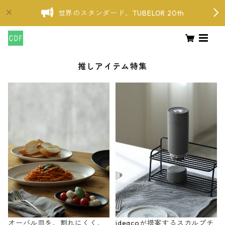
世界のスタンダード、TUBELOR 20th
推しアイテム特集
オーバル皿を、割れにくく、
ideacoが提案するスカルプチ