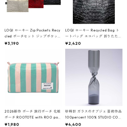
LOQI ローキー Zip Pockets Recy
LOQI ローキー Recycled Bag ト
cled ポーチセット ジップポケット
ートバッグ エコバッグ 折りたたみ
ファスナーポーチ 撥水加工 トラベ
大きめ 撥水加工 収納ポーチ CRO
¥3,190
¥2,420
ルポーチ 化粧ポーチ 3点セット C
CODILE/Black クロコダイル/ブラ
ROCODILE/Black,Burgundy,Off
ック
White クロコダイル/ブラック、バ
ーガンディー、オフホワイト
2026新作 ポーチ 旅行ポーチ 化粧
砂時計 ガラスのオブジェ 芸術作品
ポーチ ROOTOTE with ROO pou
100percent 100% STUDIO COH
ch 3532 ルートート WR.ポーチ.ラ
AKU Timeless 100パーセント ス
¥1,980
¥4,400