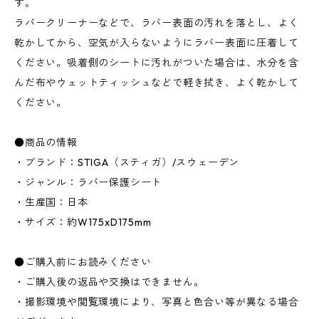
す。
ラバークリーナーなどで、ラバー表面の汚れを落とし、よく
乾かしてから、空気が入らないようにラバー表面に圧着して
ください。吸着側のシートに汚れがついた場合は、水分を含
んだ布やウェットティッシュなどで軽き拭き、よく乾かして
ください。
●商品の情報
・ブランド：STIGA（スティガ）/スウェーデン
・ジャンル：ラバー保護シート
・生産国：日本
・サイズ：約W175xD175mm
●ご購入前にお読みください
・ご購入後の返品や交換はできません。
・撮影環境や閲覧環境により、写真と色合い等が異なる場合