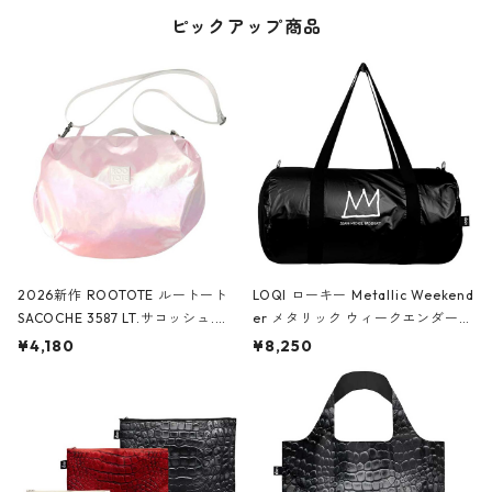
ピックアップ商品
2026新作 ROOTOTE ルートート
LOQI ローキー Metallic Weekend
SACOCHE 3587 LT.サコッシュ.ル
er メタリック ウィークエンダー
ミエ-B ショルダーバッグ グロスピ
ボストンバッグ ショルダーバッグ
¥4,180
¥8,250
ンク
JEAN-MICHEL BASQUIAT/Crown
Black ジャン=ミッシェル・バスキ
ア/クラウン ブラック