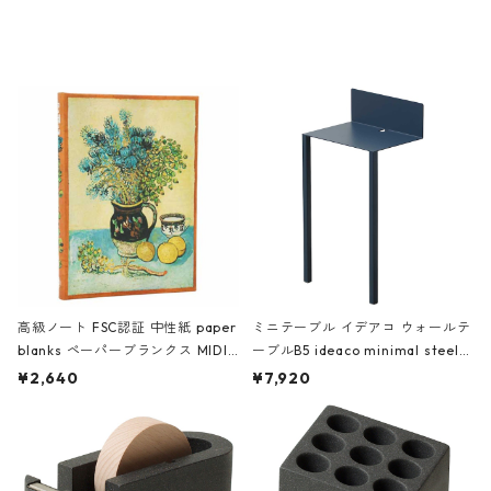
ミネート-W ピンク・ミント
タジオコハク タイムレス Gray グ
レー
高級ノート FSC認証 中性紙 paper
ミニテーブル イデアコ ウォールテ
blanks ペーパーブランクス MIDI
ーブルB5 ideaco minimal steel f
ハードカバー 罫線 ヴァン・ゴッホ
urniture WALL Table B5 ネイビー
¥2,640
¥7,920
の静物画