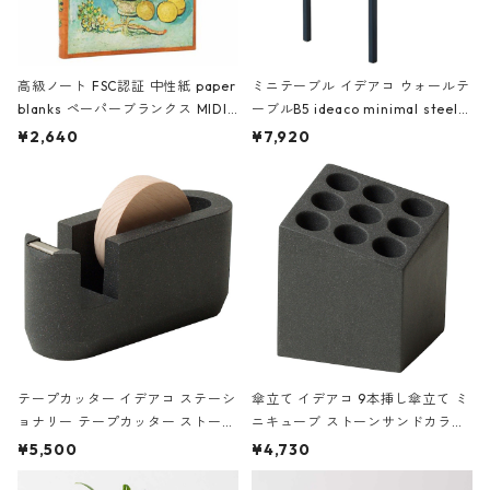
高級ノート FSC認証 中性紙 paper
ミニテーブル イデアコ ウォールテ
blanks ペーパーブランクス MIDI
ーブルB5 ideaco minimal steel f
ハードカバー 罫線 ヴァン・ゴッホ
urniture WALL Table B5 ネイビー
¥2,640
¥7,920
の静物画
テープカッター イデアコ ステーシ
傘立て イデアコ 9本挿し傘立て ミ
ョナリー テープカッター ストーン
ニキューブ ストーンサンドカラー
サンドカラー 石調 ideaco Station
石調 ideaco Umbrella Stand CUB
¥5,500
¥4,730
ery tape cutter ストーンサンド
E ストーンサンドブラック