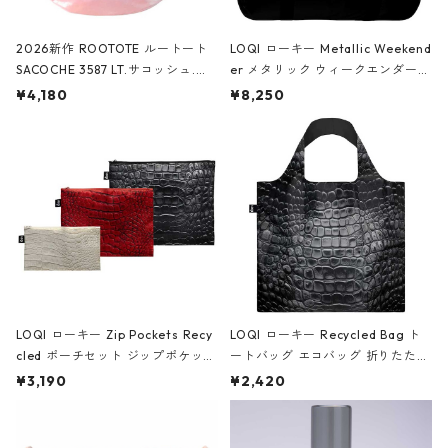
2026新作 ROOTOTE ルートート
LOQI ローキー Metallic Weekend
SACOCHE 3587 LT.サコッシュ.ル
er メタリック ウィークエンダー
ミエ-B ショルダーバッグ グロスピ
ボストンバッグ ショルダーバッグ
¥4,180
¥8,250
ンク
JEAN-MICHEL BASQUIAT/Crown
Black ジャン=ミッシェル・バスキ
ア/クラウン ブラック
LOQI ローキー Zip Pockets Recy
LOQI ローキー Recycled Bag ト
cled ポーチセット ジップポケット
ートバッグ エコバッグ 折りたたみ
ファスナーポーチ 撥水加工 トラベ
大きめ 撥水加工 収納ポーチ CRO
¥3,190
¥2,420
ルポーチ 化粧ポーチ 3点セット C
CODILE/Black クロコダイル/ブラ
ROCODILE/Black,Burgundy,Off
ック
White クロコダイル/ブラック、バ