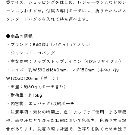
番サイズ。ショッピングをはじめ、レジャーやジムなどのシ
ーンにもおすすめ。付属の専用ポーチには、折りたたんだス
タンダードバグゥを入れて持ち運べます。
●商品の情報
・ブランド：BAGGU（バグゥ）/アメリカ
・ジャンル：エコバッグ
・主な素材：リップストップナイロン（40％リサイクル）
・サイズ：約W390xH640mm、マチ150mm（本体）/約
W120xD120mm（ポーチ）
・重量：約60g（ポーチ含む）
・耐荷重：約15kg
・内容物：エコバッグ/収納ポーチ
・注意事項：素材の特製上、色によってはご使用による摩擦
や、雨や汗などで湿った状態において色落ち、色移りする場
合があります。洗濯の際は常温で、色移りを防ぐため単独で