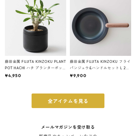
ブラック
藤田金属 FUJITA KINZOKU PLANT
藤田金属 FUJITA KINZOKU フライ
POT HACHI ハチ プランターポッ
パンジュウ&ハンドルセット L 24c
ト 3号 ブラック
m ガス火・IH対応 鉄フライパン
¥4,950
¥9,900
ウォルナット
全アイテムを見る
メールマガジンを受け取る