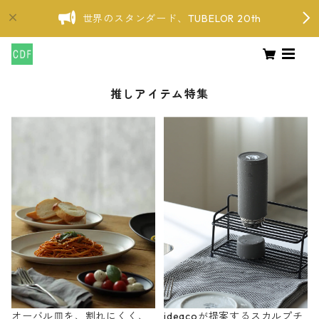
世界のスタンダード、TUBELOR 20th
推しアイテム特集
オーバル皿を、割れにくく、
ideacoが提案するスカルプチ