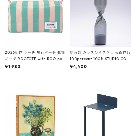
ーガンディー、オフホワイト
2026新作 ポーチ 旅行ポーチ 化粧
砂時計 ガラスのオブジェ 芸術作品
ポーチ ROOTOTE with ROO pou
100percent 100% STUDIO COH
ch 3532 ルートート WR.ポーチ.ラ
AKU Timeless 100パーセント ス
¥1,980
¥4,400
ミネート-W ピンク・ミント
タジオコハク タイムレス Gray グ
レー