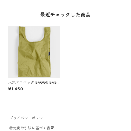
最近チェックした商品
人気エコバッグ BAGGU BABY
ベビーバグゥ バグー ウィート
¥1,650
イエロー
プライバシーポリシー
特定商取引法に基づく表記