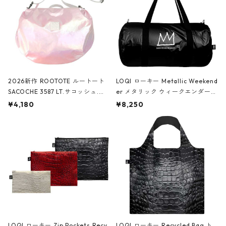
2026新作 ROOTOTE ルートート
LOQI ローキー Metallic Weekend
SACOCHE 3587 LT.サコッシュ.ル
er メタリック ウィークエンダー
ミエ-B ショルダーバッグ グロスピ
ボストンバッグ ショルダーバッグ
¥4,180
¥8,250
ンク
JEAN-MICHEL BASQUIAT/Crown
Black ジャン=ミッシェル・バスキ
ア/クラウン ブラック
LOQI ローキー Zip Pockets Recy
LOQI ローキー Recycled Bag ト