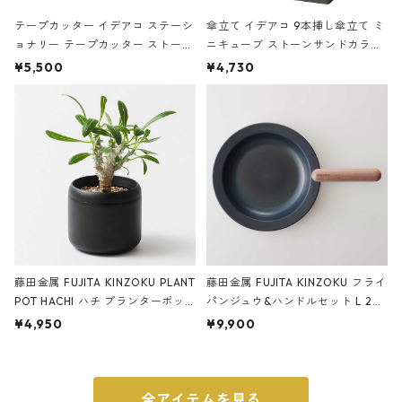
テープカッター イデアコ ステーシ
傘立て イデアコ 9本挿し傘立て ミ
ョナリー テープカッター ストーン
ニキューブ ストーンサンドカラー
サンドカラー 石調 ideaco Station
石調 ideaco Umbrella Stand CUB
¥5,500
¥4,730
ery tape cutter ストーンサンド
E ストーンサンドブラック
ブラック
藤田金属 FUJITA KINZOKU PLANT
藤田金属 FUJITA KINZOKU フライ
POT HACHI ハチ プランターポッ
パンジュウ&ハンドルセット L 24c
ト 3号 ブラック
m ガス火・IH対応 鉄フライパン
¥4,950
¥9,900
ウォルナット
全アイテムを見る