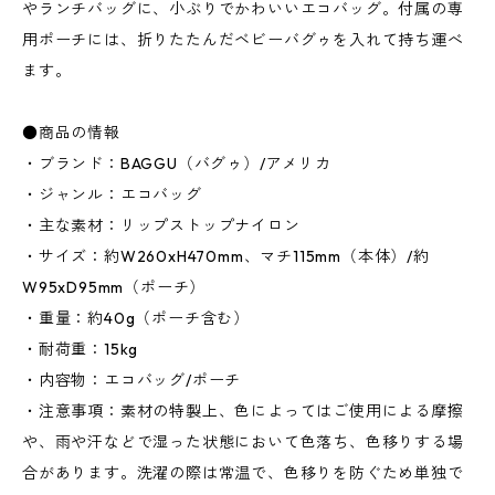
やランチバッグに、小ぶりでかわいいエコバッグ。付属の専
用ポーチには、折りたたんだベビーバグゥを入れて持ち運べ
ます。
●商品の情報
・ブランド：BAGGU（バグゥ）/アメリカ
・ジャンル：エコバッグ
・主な素材：リップストップナイロン
・サイズ：約W260xH470mm、マチ115mm（本体）/約
W95xD95mm（ポーチ）
・重量：約40g（ポーチ含む）
・耐荷重：15kg
・内容物：エコバッグ/ポーチ
・注意事項：素材の特製上、色によってはご使用による摩擦
や、雨や汗などで湿った状態において色落ち、色移りする場
合があります。洗濯の際は常温で、色移りを防ぐため単独で