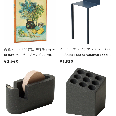
高級ノート FSC認証 中性紙 paper
ミニテーブル イデアコ ウォールテ
blanks ペーパーブランクス MIDI
ーブルB5 ideaco minimal steel f
ハードカバー 罫線 ヴァン・ゴッホ
urniture WALL Table B5 ネイビー
¥2,640
¥7,920
の静物画