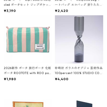
cled ポーチセット ジップポケット
ートバッグ エコバッグ 折りたたみ
ファスナーポーチ 撥水加工 トラベ
大きめ 撥水加工 収納ポーチ CRO
¥3,190
¥2,420
ルポーチ 化粧ポーチ 3点セット C
CODILE/Black クロコダイル/ブラ
ROCODILE/Black,Burgundy,Off
ック
White クロコダイル/ブラック、バ
ーガンディー、オフホワイト
2026新作 ポーチ 旅行ポーチ 化粧
砂時計 ガラスのオブジェ 芸術作品
ポーチ ROOTOTE with ROO pou
100percent 100% STUDIO COH
ch 3532 ルートート WR.ポーチ.ラ
AKU Timeless 100パーセント ス
¥1,980
¥4,400
ミネート-W ピンク・ミント
タジオコハク タイムレス Gray グ
レー