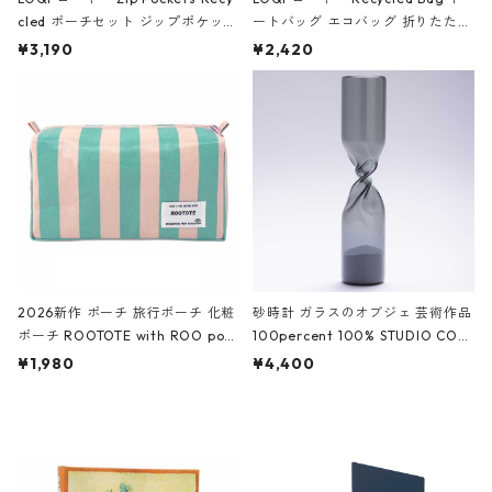
cled ポーチセット ジップポケット
ートバッグ エコバッグ 折りたたみ
ファスナーポーチ 撥水加工 トラベ
大きめ 撥水加工 収納ポーチ CRO
¥3,190
¥2,420
ルポーチ 化粧ポーチ 3点セット C
CODILE/Black クロコダイル/ブラ
ROCODILE/Black,Burgundy,Off
ック
White クロコダイル/ブラック、バ
ーガンディー、オフホワイト
2026新作 ポーチ 旅行ポーチ 化粧
砂時計 ガラスのオブジェ 芸術作品
ポーチ ROOTOTE with ROO pou
100percent 100% STUDIO COH
ch 3532 ルートート WR.ポーチ.ラ
AKU Timeless 100パーセント ス
¥1,980
¥4,400
ミネート-W ピンク・ミント
タジオコハク タイムレス Gray グ
レー