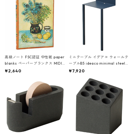
高級ノート FSC認証 中性紙 paper
ミニテーブル イデアコ ウォールテ
blanks ペーパーブランクス MIDI
ーブルB5 ideaco minimal steel f
ハードカバー 罫線 ヴァン・ゴッホ
urniture WALL Table B5 ネイビー
¥2,640
¥7,920
の静物画