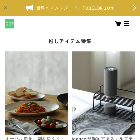
世界のスタンダード、TUBELOR 20th
推しアイテム特集
オーバル皿を、割れにくく、
ideacoが提案するスカルプチ