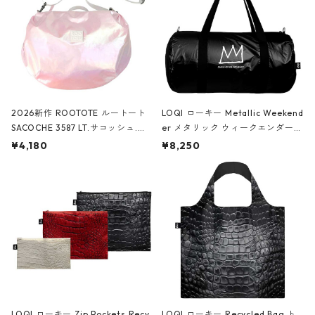
2026新作 ROOTOTE ルートート
LOQI ローキー Metallic Weekend
SACOCHE 3587 LT.サコッシュ.ル
er メタリック ウィークエンダー
ミエ-B ショルダーバッグ グロスピ
ボストンバッグ ショルダーバッグ
¥4,180
¥8,250
ンク
JEAN-MICHEL BASQUIAT/Crown
Black ジャン=ミッシェル・バスキ
ア/クラウン ブラック
LOQI ローキー Zip Pockets Recy
LOQI ローキー Recycled Bag ト