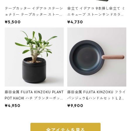
テープカッター イデアコ ステーシ
傘立て イデアコ 9本挿し傘立て ミ
ョナリー テープカッター ストーン
ニキューブ ストーンサンドカラー
サンドカラー 石調 ideaco Station
石調 ideaco Umbrella Stand CUB
¥5,500
¥4,730
ery tape cutter ストーンサンド
E ストーンサンドブラック
ブラック
藤田金属 FUJITA KINZOKU PLANT
藤田金属 FUJITA KINZOKU フライ
POT HACHI ハチ プランターポッ
パンジュウ&ハンドルセット L 24c
ト 3号 ブラック
m ガス火・IH対応 鉄フライパン
¥4,950
¥9,900
ウォルナット
全アイテムを見る