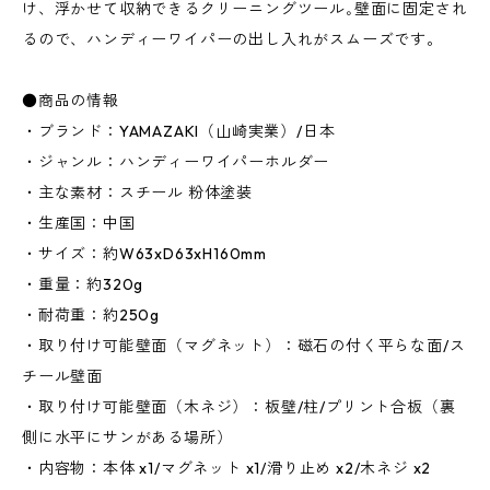
け、浮かせて収納できるクリーニングツール｡壁面に固定され
るので、ハンディーワイパーの出し入れがスムーズです。
●商品の情報
・ブランド：YAMAZAKI（山崎実業）/日本
・ジャンル：ハンディーワイパーホルダー
・主な素材：スチール 粉体塗装
・生産国：中国
・サイズ：約W63xD63xH160mm
・重量：約320g
・耐荷重：約250g
・取り付け可能壁面（マグネット）：磁石の付く平らな面/ス
チール壁面
・取り付け可能壁面（木ネジ）：板壁/柱/プリント合板（裏
側に水平にサンがある場所）
・内容物：本体 x1/マグネット x1/滑り止め x2/木ネジ x2