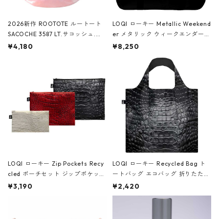
2026新作 ROOTOTE ルートート
LOQI ローキー Metallic Weekend
SACOCHE 3587 LT.サコッシュ.ル
er メタリック ウィークエンダー
ミエ-B ショルダーバッグ グロスピ
ボストンバッグ ショルダーバッグ
¥4,180
¥8,250
ンク
JEAN-MICHEL BASQUIAT/Crown
Black ジャン=ミッシェル・バスキ
ア/クラウン ブラック
LOQI ローキー Zip Pockets Recy
LOQI ローキー Recycled Bag ト
cled ポーチセット ジップポケット
ートバッグ エコバッグ 折りたたみ
ファスナーポーチ 撥水加工 トラベ
大きめ 撥水加工 収納ポーチ CRO
¥3,190
¥2,420
ルポーチ 化粧ポーチ 3点セット C
CODILE/Black クロコダイル/ブラ
ROCODILE/Black,Burgundy,Off
ック
White クロコダイル/ブラック、バ