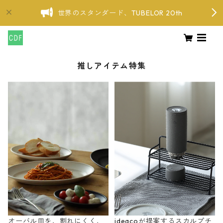
世界のスタンダード、TUBELOR 20th
推しアイテム特集
オーバル皿を、割れにくく、
ideacoが提案するスカルプチ