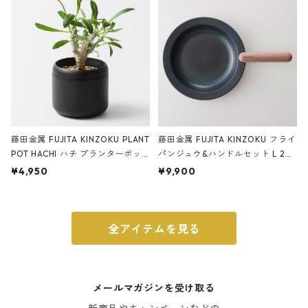
ブラック
藤田金属 FUJITA KINZOKU PLANT
藤田金属 FUJITA KINZOKU フライ
POT HACHI ハチ プランターポッ
パンジュウ&ハンドルセット L 24c
ト 3号 ブラック
m ガス火・IH対応 鉄フライパン
¥4,950
¥9,900
ウォルナット
全アイテムを見る
メールマガジンを受け取る