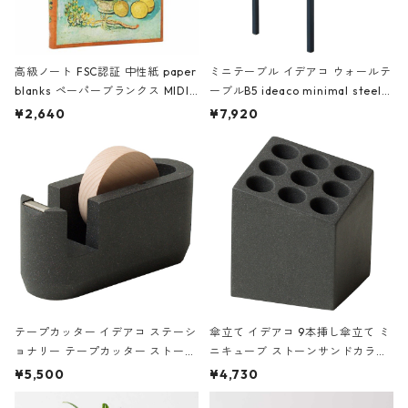
高級ノート FSC認証 中性紙 paper
ミニテーブル イデアコ ウォールテ
blanks ペーパーブランクス MIDI
ーブルB5 ideaco minimal steel f
ハードカバー 罫線 ヴァン・ゴッホ
urniture WALL Table B5 ネイビー
¥2,640
¥7,920
の静物画
テープカッター イデアコ ステーシ
傘立て イデアコ 9本挿し傘立て ミ
ョナリー テープカッター ストーン
ニキューブ ストーンサンドカラー
サンドカラー 石調 ideaco Station
石調 ideaco Umbrella Stand CUB
¥5,500
¥4,730
ery tape cutter ストーンサンド
E ストーンサンドブラック