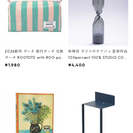
ーガンディー、オフホワイト
2026新作 ポーチ 旅行ポーチ 化粧
砂時計 ガラスのオブジェ 芸術作品
ポーチ ROOTOTE with ROO pou
100percent 100% STUDIO COH
ch 3532 ルートート WR.ポーチ.ラ
AKU Timeless 100パーセント ス
¥1,980
¥4,400
ミネート-W ピンク・ミント
タジオコハク タイムレス Gray グ
レー