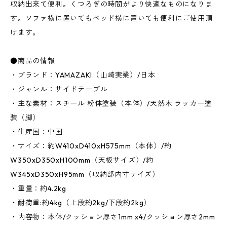
収納出来て便利。くつろぎの時間がより快適なものになりま
す。ソファ横に置いてもベッド横に置いても便利にご使用頂
けます。
●商品の情報
・ブランド：YAMAZAKI（山崎実業）/日本
・ジャンル：サイドテーブル
・主な素材：スチール 粉体塗装（本体）/天然木 ラッカー塗
装（脚）
・生産国：中国
・サイズ：約W410xD410xH575mm（本体）/約
W350xD350xH100mm（天板サイズ）/約
W345xD350xH95mm（収納部内寸サイズ）
・重量：約4.2kg
・耐荷重:約4kg（上段約2kg/下段約2kg）
・内容物：本体/クッション厚さ1mm x4/クッション厚さ2mm