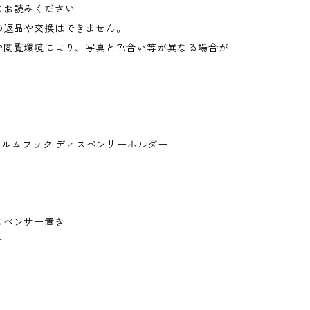
にお読みください
の返品や交換はできません。
や閲覧環境により、写真と色合い等が異なる場合が
。
フィルムフック ディスペンサーホルダー
品
スペンサー置き
け