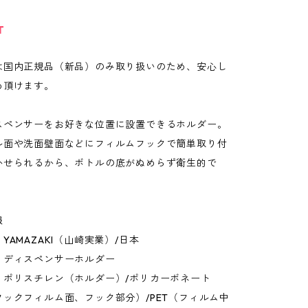
T
は国内正規品（新品）のみ取り扱いのため、安心し
め頂けます。
スペンサーをお好きな位置に設置できるホルダー。
ル面や洗面壁面などにフィルムフックで簡単取り付
かせられるから、ボトルの底がぬめらず衛生的で
報
YAMAZAKI（山崎実業）/日本
：ディスペンサーホルダー
：ポリスチレン（ホルダー）/ポリカーボネート
ックフィルム面、フック部分）/PET（フィルム中