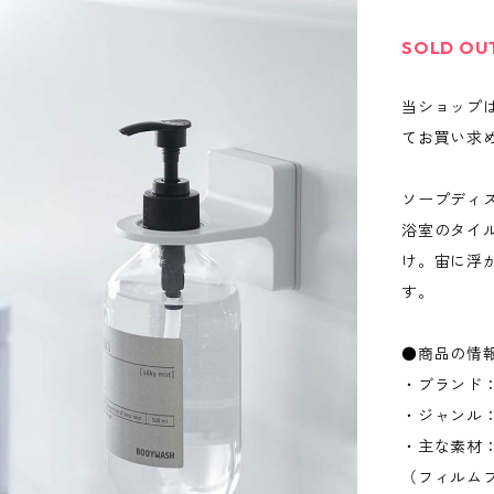
SOLD OU
当ショップ
てお買い求
ソープディ
浴室のタイ
け。宙に浮
す。
●商品の情
・ブランド：
・ジャンル
・主な素材
（フィルムフ