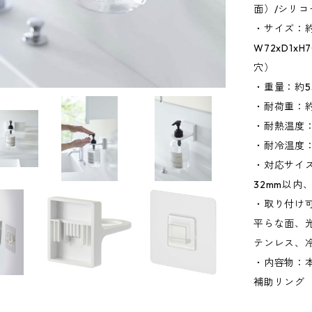
面）/シリ
・サイズ：約W
W72xD1
穴）
・重量：約5
・耐荷重：約
・耐熱温度：
・耐冷温度：
・対応サイ
32mm以内
・取り付け
平らな面、
テンレス、
・内容物：本
補助リング