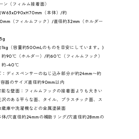
コーン（フィルム接着面）
63xD90xH70mm（本体）/約
xH70mm（フィルムフック）/直径約32mm（ホルダー
5g
1kg（容量約500mLのものを目安にしています。)
約90℃（ホルダー）/約60℃（フィルムフック）
約-40℃
ズ：ディスペンサーのねじ込み部分が約24mm〜約
、容器のサイズ直径約90mm以内
可能な壁面：フィルムフックの接着面よりも大きい
光沢のある平らな面、タイル、プラスチック面、ス
冷蔵庫や洗濯機などの金属塗装面
体/穴直径約24mmの補助リング/穴直径約28mmの