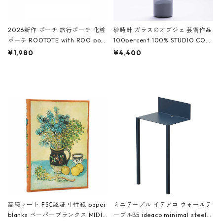
2026新作 ポーチ 旅行ポーチ 化粧
砂時計 ガラスのオブジェ 芸術作品
ポーチ ROOTOTE with ROO pou
100percent 100% STUDIO COH
ch 3532 ルートート WR.ポーチ.ラ
AKU Timeless 100パーセント ス
¥1,980
¥4,400
ミネート-W ピンク・ミント
タジオコハク タイムレス Gray グ
レー
高級ノート FSC認証 中性紙 paper
ミニテーブル イデアコ ウォールテ
blanks ペーパーブランクス MIDI
ーブルB5 ideaco minimal steel f