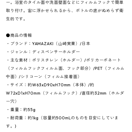
ー。浴室のタイル面や洗面壁面などにフィルムフックで簡単
取り付け。宙に浮かせられるから、ボトルの底がぬめらず衛
生的です。
●商品の情報
・ブランド：YAMAZAKI（山崎実業）/日本
・ジャンル：ディスペンサーホルダー
・主な素材：ポリスチレン（ホルダー）/ポリカーボネート
（フィルムフックフィルム面、フック部分）/PET（フィルム
中面）/シリコーン（フィルム接着面）
・サイズ：約W63xD90xH70mm（本体）/約
W72xD1xH70mm（フィルムフック）/直径約32mm（ホルダ
ー穴）
・重量：約55g
・耐荷重：約1kg（容量約500mLのものを目安にしていま
す。)