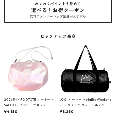
わくわくポイントを貯めて
選べる！お得クーポン
無料のメンバーシップ登録がおすすめ
ピックアップ商品
2026新作 ROOTOTE ルートート
LOQI ローキー Metallic Weekend
SACOCHE 3587 LT.サコッシュ.ル
er メタリック ウィークエンダー
ミエ-B ショルダーバッグ グロスピ
ボストンバッグ ショルダーバッグ
¥4,180
¥8,250
ンク
JEAN-MICHEL BASQUIAT/Crown