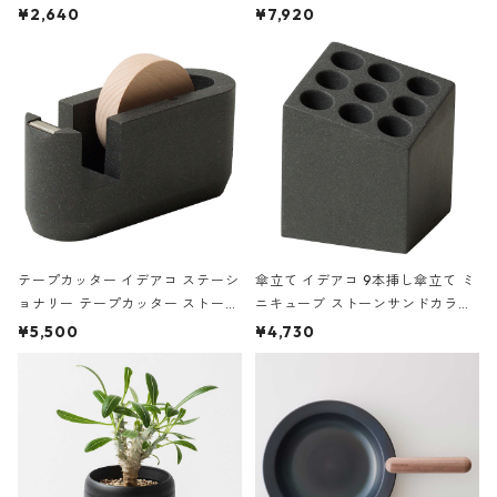
ハードカバー 罫線 ヴァン・ゴッホ
urniture WALL Table B5 ネイビー
¥2,640
¥7,920
の静物画
テープカッター イデアコ ステーシ
傘立て イデアコ 9本挿し傘立て ミ
ョナリー テープカッター ストーン
ニキューブ ストーンサンドカラー
サンドカラー 石調 ideaco Station
石調 ideaco Umbrella Stand CUB
¥5,500
¥4,730
ery tape cutter ストーンサンド
E ストーンサンドブラック
ブラック