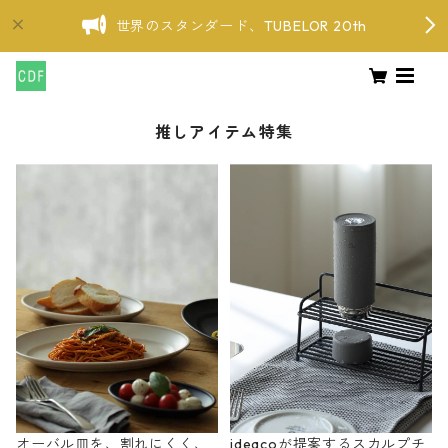
世界のスタンダード、TUBELOR 20th
推しアイテム特集
オーバル皿を、割れにくく、
ideacoが提案するスカルプチ