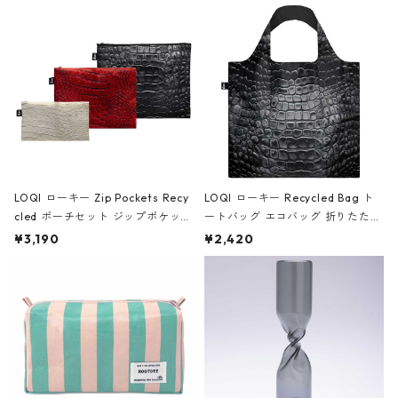
Black ジャン=ミッシェル・バスキ
ア/クラウン ブラック
LOQI ローキー Zip Pockets Recy
LOQI ローキー Recycled Bag ト
cled ポーチセット ジップポケット
ートバッグ エコバッグ 折りたたみ
ファスナーポーチ 撥水加工 トラベ
大きめ 撥水加工 収納ポーチ CRO
¥3,190
¥2,420
ルポーチ 化粧ポーチ 3点セット C
CODILE/Black クロコダイル/ブラ
ROCODILE/Black,Burgundy,Off
ック
White クロコダイル/ブラック、バ
ーガンディー、オフホワイト