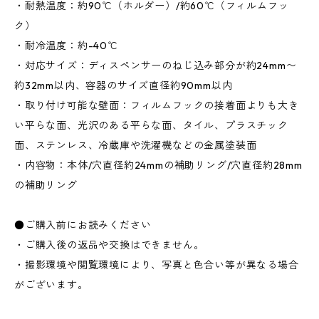
・耐熱温度：約90℃（ホルダー）/約60℃（フィルムフッ
ク）
・耐冷温度：約-40℃
・対応サイズ：ディスペンサーのねじ込み部分が約24mm〜
約32mm以内、容器のサイズ直径約90mm以内
・取り付け可能な壁面：フィルムフックの接着面よりも大き
い平らな面、光沢のある平らな面、タイル、プラスチック
面、ステンレス、冷蔵庫や洗濯機などの金属塗装面
・内容物：本体/穴直径約24mmの補助リング/穴直径約28mm
の補助リング
●ご購入前にお読みください
・ご購入後の返品や交換はできません。
・撮影環境や閲覧環境により、写真と色合い等が異なる場合
がございます。