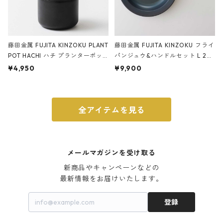
藤田金属 FUJITA KINZOKU PLANT
藤田金属 FUJITA KINZOKU フライ
POT HACHI ハチ プランターポッ
パンジュウ&ハンドルセット L 24c
ト 3号 ブラック
m ガス火・IH対応 鉄フライパン
¥4,950
¥9,900
ウォルナット
全アイテムを見る
メールマガジンを受け取る
新商品やキャンペーンなどの

最新情報をお届けいたします。
登録