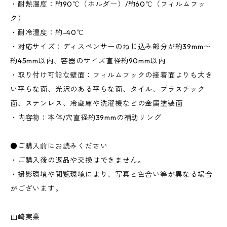
・耐熱温度：約90℃（ホルダー）/約60℃（フィルムフッ
ク）
・耐冷温度：約-40℃
・対応サイズ：ディスペンサーのねじ込み部分が約39mm〜
約45mm以内、容器のサイズ直径約90mm以内
・取り付け可能な壁面：フィルムフックの接着面よりも大き
い平らな面、光沢のある平らな面、タイル、プラスチック
面、ステンレス、冷蔵庫や洗濯機などの金属塗装面
・内容物：本体/穴直径約39mmの補助リング
●ご購入前にお読みください
・ご購入後の返品や交換はできません。
・撮影環境や閲覧環境により、写真と色合い等が異なる場合
がございます。
山崎実業