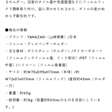
るホルダー。浴室のタイル面や洗面壁面などにフィルムフッ
クで簡単取り付け。宙に浮かせられるから、ボトルの底がぬ
めらず衛生的です。
●商品の情報
・ブランド：YAMAZAKI（山崎実業）/日本
・ジャンル：ディスペンサーホルダー
・主な素材：ポリスチレン（ホルダー）/ポリカーボネート
（フィルムフックフィルム面、フック部分）/PET（フィルム
中面）/シリコーン（フィルム接着面）
・サイズ：約W73xD95xH70mm（本体）/約
W72xD1xH70mm（フィルムフック）/直径約45mm（ホルダ
ー穴）
・重量：約60g
・耐荷重：約1kg（容量約500mLのものを目安にしていま
す。)