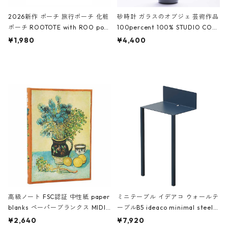
2026新作 ポーチ 旅行ポーチ 化粧
砂時計 ガラスのオブジェ 芸術作品
ポーチ ROOTOTE with ROO pou
100percent 100% STUDIO COH
ch 3532 ルートート WR.ポーチ.ラ
AKU Timeless 100パーセント ス
¥1,980
¥4,400
ミネート-W ピンク・ミント
タジオコハク タイムレス Gray グ
レー
高級ノート FSC認証 中性紙 paper
ミニテーブル イデアコ ウォールテ
blanks ペーパーブランクス MIDI
ーブルB5 ideaco minimal steel f
ハードカバー 罫線 ヴァン・ゴッホ
urniture WALL Table B5 ネイビー
¥2,640
¥7,920