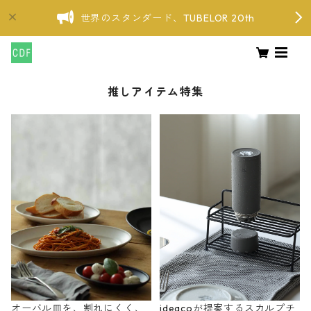
世界のスタンダード、TUBELOR 20th
推しアイテム特集
オーバル皿を、割れにくく、
ideacoが提案するスカルプチ