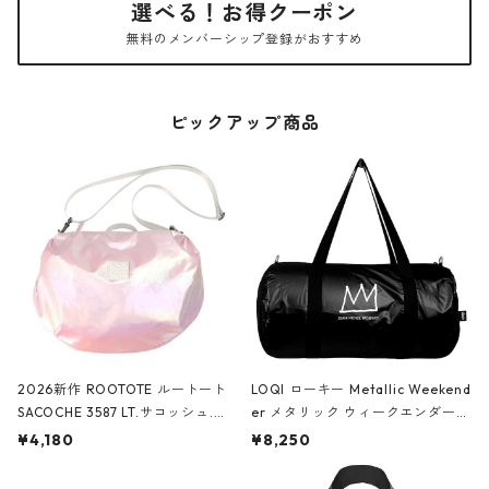
選べる！お得クーポン
無料のメンバーシップ登録がおすすめ
ピックアップ商品
2026新作 ROOTOTE ルートート
LOQI ローキー Metallic Weekend
SACOCHE 3587 LT.サコッシュ.ル
er メタリック ウィークエンダー
ミエ-B ショルダーバッグ グロスピ
ボストンバッグ ショルダーバッグ
¥4,180
¥8,250
ンク
JEAN-MICHEL BASQUIAT/Crown
Black ジャン=ミッシェル・バスキ