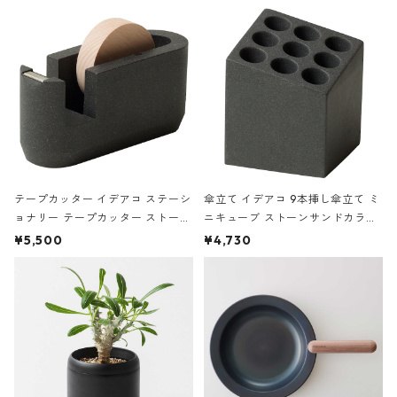
の静物画
テープカッター イデアコ ステーシ
傘立て イデアコ 9本挿し傘立て ミ
ョナリー テープカッター ストーン
ニキューブ ストーンサンドカラー
サンドカラー 石調 ideaco Station
石調 ideaco Umbrella Stand CUB
¥5,500
¥4,730
ery tape cutter ストーンサンド
E ストーンサンドブラック
ブラック