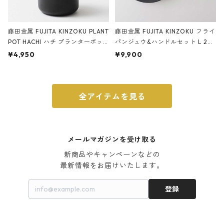
藤田金属 FUJITA KINZOKU PLANT
藤田金属 FUJITA KINZOKU フライ
POT HACHI ハチ プランターポッ
パンジュウ&ハンドルセット L 24c
ト 3号 ブラック
m ガス火・IH対応 鉄フライパン
¥4,950
¥9,900
ウォルナット
全アイテムを見る
メールマガジンを受け取る
新商品やキャンペーンなどの

最新情報をお届けいたします。
登録