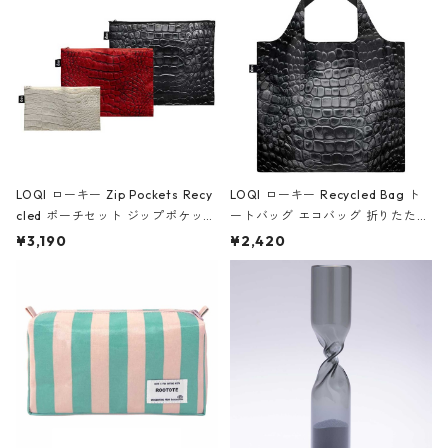
ア/クラウン ブラック
LOQI ローキー Zip Pockets Recy
LOQI ローキー Recycled Bag ト
cled ポーチセット ジップポケット
ートバッグ エコバッグ 折りたたみ
ファスナーポーチ 撥水加工 トラベ
大きめ 撥水加工 収納ポーチ CRO
¥3,190
¥2,420
ルポーチ 化粧ポーチ 3点セット C
CODILE/Black クロコダイル/ブラ
ROCODILE/Black,Burgundy,Off
ック
White クロコダイル/ブラック、バ
ーガンディー、オフホワイト