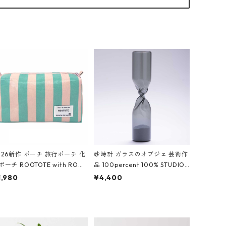
026新作 ポーチ 旅行ポーチ 化
砂時計 ガラスのオブジェ 芸術作
ポーチ ROOTOTE with ROO
品 100percent 100% STUDIO
ouch 3532 ルートート WR.ポ
COHAKU Timeless 100パーセ
1,980
¥4,400
チ.ラミネート-W ピンク・ミ
ント スタジオコハク タイムレス
ト
Gray グレー