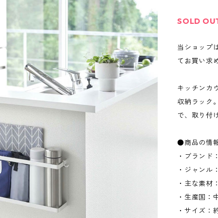
SOLD OU
当ショップ
てお買い求
キッチンカ
収納ラック
で、取り付
●商品の情
・ブランド：
・ジャンル
・主な素材
・生産国：
・サイズ：約W