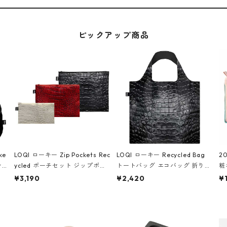
ピックアップ商品
ke
LOQI ローキー Zip Pockets Rec
LOQI ローキー Recycled Bag
2
ン
ycled ポーチセット ジップポケ
トートバッグ エコバッグ 折りた
粧
ダー
ット ファスナーポーチ 撥水加工
たみ 大きめ 撥水加工 収納ポー
p
¥3,190
¥2,420
¥
IA
トラベルポーチ 化粧ポーチ 3点
チ CROCODILE/Black クロコダ
ー
シ
セット CROCODILE/Black,Bur
イル/ブラック
ン
ラッ
gundy,Off White クロコダイ
ル/ブラック、バーガンディー、