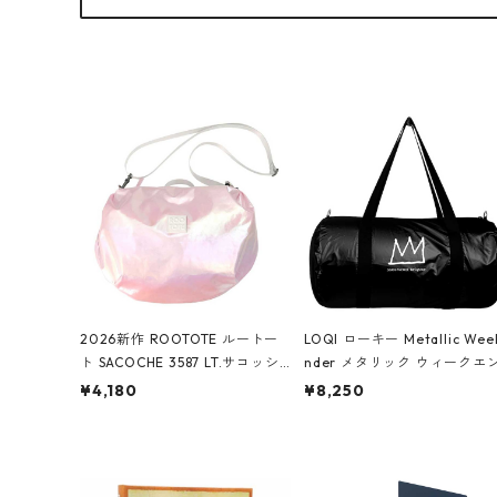
2026新作 ROOTOTE ルートー
LOQI ローキー Metallic Wee
ト SACOCHE 3587 LT.サコッシ
nder メタリック ウィークエ
ュ.ルミエ-B ショルダーバッグ
ダー ボストンバッグ ショル
¥4,180
¥8,250
グロスピンク
バッグ JEAN-MICHEL BASQU
T/Crown Black ジャン=ミッ
ェル・バスキア/クラウン ブ
ク