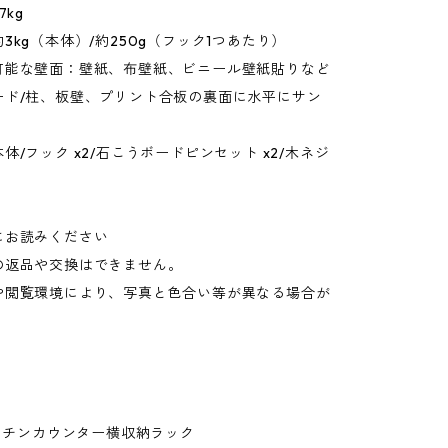
7kg
3kg（本体）/約250g（フック1つあたり）
可能な壁面：壁紙、布壁紙、ビニール壁紙貼りなど
ード/柱、板壁、プリント合板の裏面に水平にサン
体/フック x2/石こうボードピンセット x2/木ネジ
にお読みください
の返品や交換はできません。
や閲覧環境により、写真と色合い等が異なる場合が
。
キッチンカウンター横収納ラック