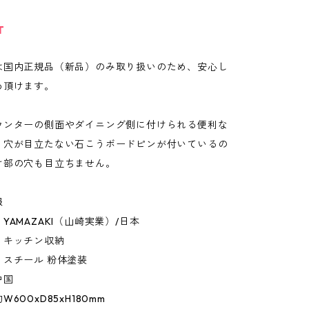
T
は国内正規品（新品）のみ取り扱いのため、安心し
め頂けます。
ウンターの側面やダイニング側に付けられる便利な
。穴が目立たない石こうボードピンが付いているの
け部の穴も目立ちません。
報
YAMAZAKI（山崎実業）/日本
：キッチン収納
：スチール 粉体塗装
中国
600xD85xH180mm