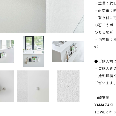
・重量：約1.
・耐荷重：約
・取り付け
の石こうボ
のある場所
・内容物：本
x2
●ご購入前
・ご購入後
・撮影環境
ございます
山崎実業
YAMAZAKI
TOWER 