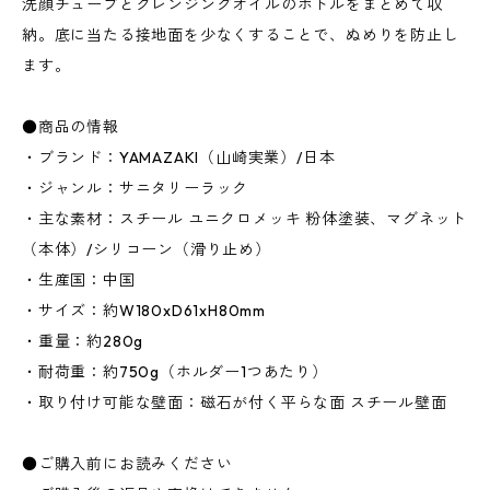
洗顔チューブとクレンジングオイルのボトルをまとめて収
納。底に当たる接地面を少なくすることで、ぬめりを防止し
ます。
●商品の情報
・ブランド：YAMAZAKI（山崎実業）/日本
・ジャンル：サニタリーラック
・主な素材：スチール ユニクロメッキ 粉体塗装、マグネット
（本体）/シリコーン（滑り止め）
・生産国：中国
・サイズ：約W180xD61xH80mm
・重量：約280g
・耐荷重：約750g（ホルダー1つあたり）
・取り付け可能な壁面：磁石が付く平らな面 スチール壁面
●ご購入前にお読みください