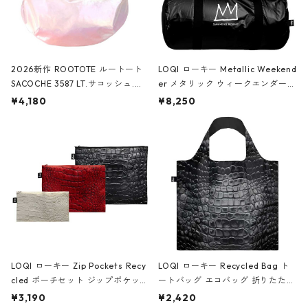
2026新作 ROOTOTE ルートート
LOQI ローキー Metallic Weekend
SACOCHE 3587 LT.サコッシュ.ル
er メタリック ウィークエンダー
ミエ-B ショルダーバッグ グロスピ
ボストンバッグ ショルダーバッグ
¥4,180
¥8,250
ンク
JEAN-MICHEL BASQUIAT/Crown
Black ジャン=ミッシェル・バスキ
ア/クラウン ブラック
LOQI ローキー Zip Pockets Recy
LOQI ローキー Recycled Bag ト
cled ポーチセット ジップポケット
ートバッグ エコバッグ 折りたたみ
ファスナーポーチ 撥水加工 トラベ
大きめ 撥水加工 収納ポーチ CRO
¥3,190
¥2,420