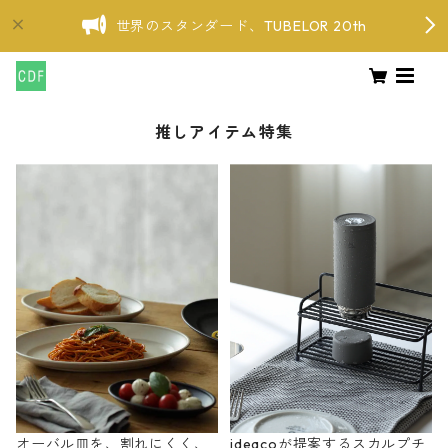
世界のスタンダード、TUBELOR 20th
推しアイテム特集
オーバル皿を、割れにくく、
ideacoが提案するスカルプチ