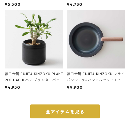
サンドカラー 石調 ideaco Station
石調 ideaco Umbrella Stand CUB
¥5,500
¥4,730
ery tape cutter ストーンサンド
E ストーンサンドブラック
ブラック
藤田金属 FUJITA KINZOKU PLANT
藤田金属 FUJITA KINZOKU フライ
POT HACHI ハチ プランターポッ
パンジュウ&ハンドルセット L 24c
ト 3号 ブラック
m ガス火・IH対応 鉄フライパン
¥4,950
¥9,900
ウォルナット
全アイテムを見る