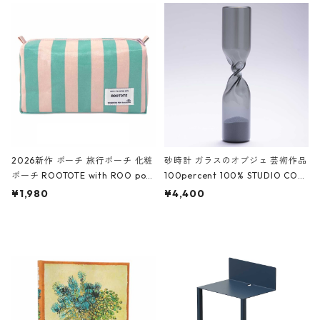
ルポーチ 化粧ポーチ 3点セット C
CODILE/Black クロコダイル/ブラ
ROCODILE/Black,Burgundy,Off
ック
White クロコダイル/ブラック、バ
ーガンディー、オフホワイト
2026新作 ポーチ 旅行ポーチ 化粧
砂時計 ガラスのオブジェ 芸術作品
ポーチ ROOTOTE with ROO pou
100percent 100% STUDIO COH
ch 3532 ルートート WR.ポーチ.ラ
AKU Timeless 100パーセント ス
¥1,980
¥4,400
ミネート-W ピンク・ミント
タジオコハク タイムレス Gray グ
レー