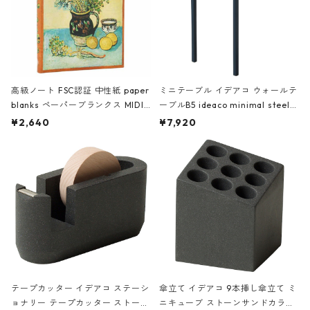
高級ノート FSC認証 中性紙 paper
ミニテーブル イデアコ ウォールテ
blanks ペーパーブランクス MIDI
ーブルB5 ideaco minimal steel f
ハードカバー 罫線 ヴァン・ゴッホ
urniture WALL Table B5 ネイビー
¥2,640
¥7,920
の静物画
テープカッター イデアコ ステーシ
傘立て イデアコ 9本挿し傘立て ミ
ョナリー テープカッター ストーン
ニキューブ ストーンサンドカラー