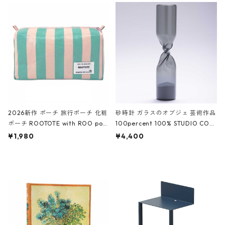
ルポーチ 化粧ポーチ 3点セット C
CODILE/Black クロコダイル/ブラ
ROCODILE/Black,Burgundy,Off
ック
White クロコダイル/ブラック、バ
ーガンディー、オフホワイト
2026新作 ポーチ 旅行ポーチ 化粧
砂時計 ガラスのオブジェ 芸術作品
ポーチ ROOTOTE with ROO pou
100percent 100% STUDIO COH
ch 3532 ルートート WR.ポーチ.ラ
AKU Timeless 100パーセント ス
¥1,980
¥4,400
ミネート-W ピンク・ミント
タジオコハク タイムレス Gray グ
レー