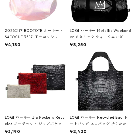
2026新作 ROOTOTE ルートート
LOQI ローキー Metallic Weekend
SACOCHE 3587 LT.サコッシュ.ル
er メタリック ウィークエンダー
ミエ-B ショルダーバッグ グロスピ
ボストンバッグ ショルダーバッグ
¥4,180
¥8,250
ンク
JEAN-MICHEL BASQUIAT/Crown
Black ジャン=ミッシェル・バスキ
ア/クラウン ブラック
LOQI ローキー Zip Pockets Recy
LOQI ローキー Recycled Bag ト
cled ポーチセット ジップポケット
ートバッグ エコバッグ 折りたたみ
ファスナーポーチ 撥水加工 トラベ
大きめ 撥水加工 収納ポーチ CRO
¥3,190
¥2,420