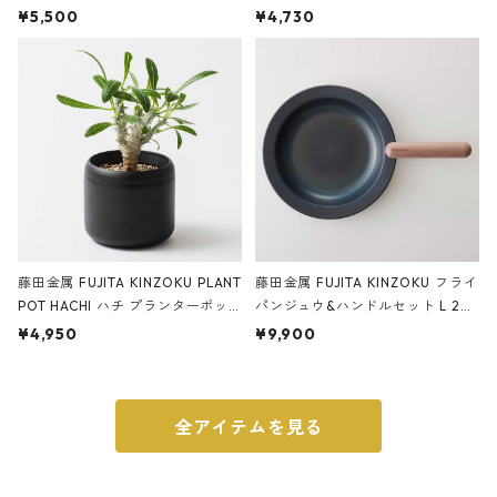
サンドカラー 石調 ideaco Station
石調 ideaco Umbrella Stand CUB
¥5,500
¥4,730
ery tape cutter ストーンサンド
E ストーンサンドブラック
ブラック
藤田金属 FUJITA KINZOKU PLANT
藤田金属 FUJITA KINZOKU フライ
POT HACHI ハチ プランターポッ
パンジュウ&ハンドルセット L 24c
ト 3号 ブラック
m ガス火・IH対応 鉄フライパン
¥4,950
¥9,900
ウォルナット
全アイテムを見る