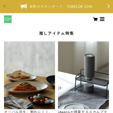
世界のスタンダード、TUBELOR 20th
推しアイテム特集
オーバル皿を、割れにくく、
ideacoが提案するスカルプチ