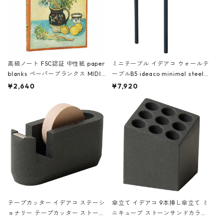
高級ノート FSC認証 中性紙 paper
ミニテーブル イデアコ ウォールテ
blanks ペーパーブランクス MIDI
ーブルB5 ideaco minimal steel f
ハードカバー 罫線 ヴァン・ゴッホ
urniture WALL Table B5 ネイビー
¥2,640
¥7,920
の静物画
テープカッター イデアコ ステーシ
傘立て イデアコ 9本挿し傘立て ミ
ョナリー テープカッター ストーン
ニキューブ ストーンサンドカラー