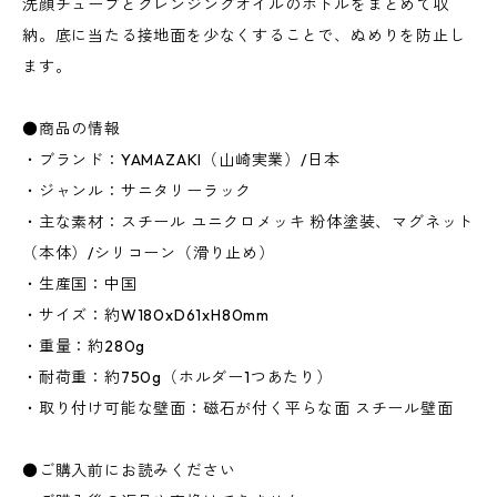
洗顔チューブとクレンジングオイルのボトルをまとめて収
納。底に当たる接地面を少なくすることで、ぬめりを防止し
ます。
●商品の情報
・ブランド：YAMAZAKI（山崎実業）/日本
・ジャンル：サニタリーラック
・主な素材：スチール ユニクロメッキ 粉体塗装、マグネット
（本体）/シリコーン（滑り止め）
・生産国：中国
・サイズ：約W180xD61xH80mm
・重量：約280g
・耐荷重：約750g（ホルダー1つあたり）
・取り付け可能な壁面：磁石が付く平らな面 スチール壁面
●ご購入前にお読みください