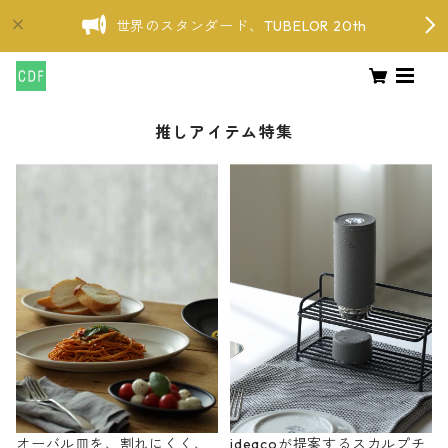
世界のスタンダード、TUBELOR 20th
推しアイテム特集
オーバル皿を、割れにくく、
ideacoが提案するスカルプチ