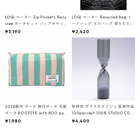
LOQI ローキー Zip Pockets Recy
LOQI ローキー Recycled Bag ト
cled ポーチセット ジップポケット
ートバッグ エコバッグ 折りたたみ
ファスナーポーチ 撥水加工 トラベ
大きめ 撥水加工 収納ポーチ CRO
¥3,190
¥2,420
ルポーチ 化粧ポーチ 3点セット C
CODILE/Black クロコダイル/ブラ
ROCODILE/Black,Burgundy,Off
ック
White クロコダイル/ブラック、バ
ーガンディー、オフホワイト
2026新作 ポーチ 旅行ポーチ 化粧
砂時計 ガラスのオブジェ 芸術作品
ポーチ ROOTOTE with ROO pou
100percent 100% STUDIO COH
ch 3532 ルートート WR.ポーチ.ラ
AKU Timeless 100パーセント ス
¥1,980
¥4,400
ミネート-W ピンク・ミント
タジオコハク タイムレス Gray グ
レー