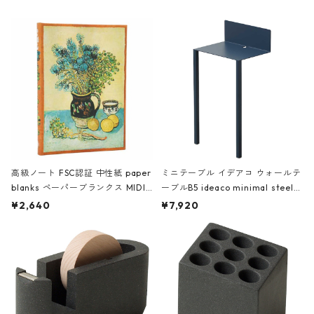
高級ノート FSC認証 中性紙 paper
ミニテーブル イデアコ ウォールテ
blanks ペーパーブランクス MIDI
ーブルB5 ideaco minimal steel f
ハードカバー 罫線 ヴァン・ゴッホ
urniture WALL Table B5 ネイビー
¥2,640
¥7,920
の静物画