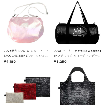
2026新作 ROOTOTE ルートート
LOQI ローキー Metallic Weekend
SACOCHE 3587 LT.サコッシュ.ル
er メタリック ウィークエンダー
ミエ-B ショルダーバッグ グロスピ
ボストンバッグ ショルダーバッグ
¥4,180
¥8,250
ンク
JEAN-MICHEL BASQUIAT/Crown
Black ジャン=ミッシェル・バスキ
ア/クラウン ブラック