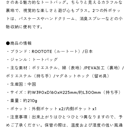
さのある魅力的なトートバッグ。ちらりと見えるカラフルな
裏地で、視覚的な楽しさと遊び心もプラス。2つの外ポケッ
トは、パスケースやハンドクリーム、消臭スプレーなどの小
物収納に便利です。
●商品の情報
・ブランド：ROOTOTE（ルートート）/日本
・ジャンル：トートバッグ
・主な素材：ポリエステル、綿（表地）/PEVA加工（裏地）/
ポリエステル（持ち手）/マグネットホック（留め具）
・生産国：中国
・サイズ：約W390xD160xH225mm/約L300mm（持ち手）
・重量：約210g
・ポケット：外側ポケット x2/内側ポケット x1
・注意事項：出来上がりはひとつひとつ異なりますので、予
めご了承ください。保管の際は、温度および湿度の低い風通