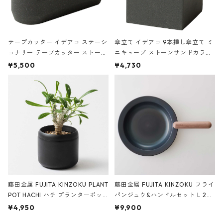
テープカッター イデアコ ステーシ
傘立て イデアコ 9本挿し傘立て ミ
ョナリー テープカッター ストーン
ニキューブ ストーンサンドカラー
サンドカラー 石調 ideaco Station
石調 ideaco Umbrella Stand CUB
¥5,500
¥4,730
ery tape cutter ストーンサンド
E ストーンサンドブラック
ブラック
藤田金属 FUJITA KINZOKU PLANT
藤田金属 FUJITA KINZOKU フライ
POT HACHI ハチ プランターポッ
パンジュウ&ハンドルセット L 24c
ト 3号 ブラック
m ガス火・IH対応 鉄フライパン
¥4,950
¥9,900
ウォルナット