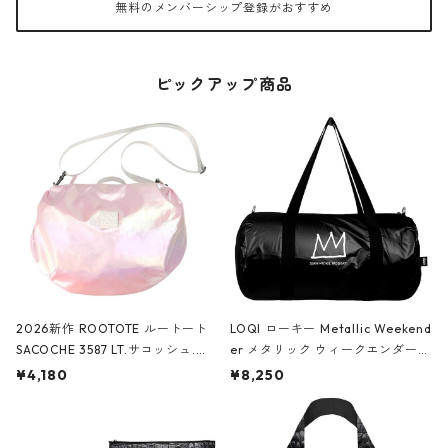
無料のメンバーシップ登録がおすすめ
ピックアップ商品
2026新作 ROOTOTE ルートート
LOQI ローキー Metallic Weekend
SACOCHE 3587 LT.サコッシュ.ル
er メタリック ウィークエンダー
ミエ-B ショルダーバッグ グロスピ
ボストンバッグ ショルダーバッグ
¥4,180
¥8,250
ンク
JEAN-MICHEL BASQUIAT/Crown
Black ジャン=ミッシェル・バスキ
ア/クラウン ブラック