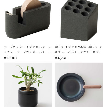
テープカッター イデアコ ステーシ
傘立て イデアコ 9本挿し傘立て ミ
ョナリー テープカッター ストーン
ニキューブ ストーンサンドカラー
サンドカラー 石調 ideaco Station
石調 ideaco Umbrella Stand CUB
¥5,500
¥4,730
ery tape cutter ストーンサンド
E ストーンサンドブラック
ブラック