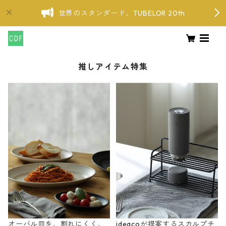
世界のスタンダード、TUBELOR 20th
推しアイテム特集
オーバル皿を、割れにくく、
ideacoが提案するスカルプチ