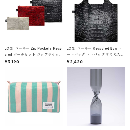
LOQI ローキー Zip Pockets Recy
LOQI ローキー Recycled Bag ト
cled ポーチセット ジップポケット
ートバッグ エコバッグ 折りたたみ
ファスナーポーチ 撥水加工 トラベ
大きめ 撥水加工 収納ポーチ CRO
¥3,190
¥2,420
ルポーチ 化粧ポーチ 3点セット C
CODILE/Black クロコダイル/ブラ
ROCODILE/Black,Burgundy,Off
ック
White クロコダイル/ブラック、バ
ーガンディー、オフホワイト