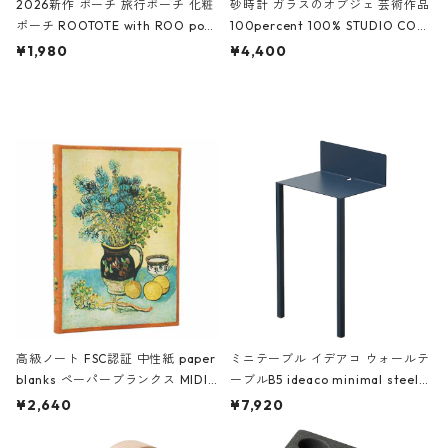
2026新作 ポーチ 旅行ポーチ 化粧
砂時計 ガラスのオブジェ 芸術作品
ポーチ ROOTOTE with ROO pou
100percent 100% STUDIO COH
ch 3532 ルートート WR.ポーチ.ラ
AKU Timeless 100パーセント ス
¥1,980
¥4,400
ミネート-W ピンク・ミント
タジオコハク タイムレス Gray グ
レー
高級ノート FSC認証 中性紙 paper
ミニテーブル イデアコ ウォールテ
blanks ペーパーブランクス MIDI
ーブルB5 ideaco minimal steel f
ハードカバー 罫線 ヴァン・ゴッホ
urniture WALL Table B5 ネイビー
¥2,640
¥7,920
の静物画