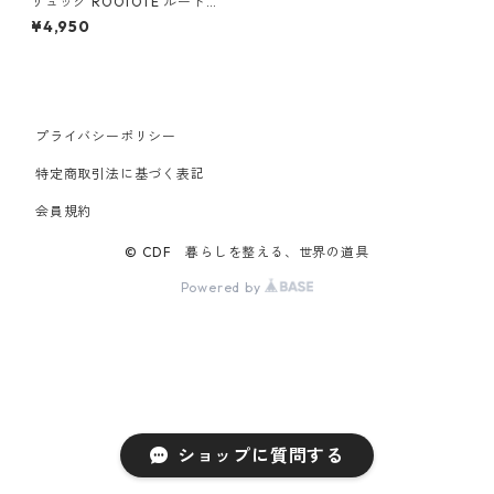
リュック ROOTOTE ルートー
ト セオルー.デイズ 2WAYトー
¥4,950
ト ベージュ
プライバシーポリシー
特定商取引法に基づく表記
会員規約
© CDF 暮らしを整える、世界の道具
Powered by
ショップに質問する