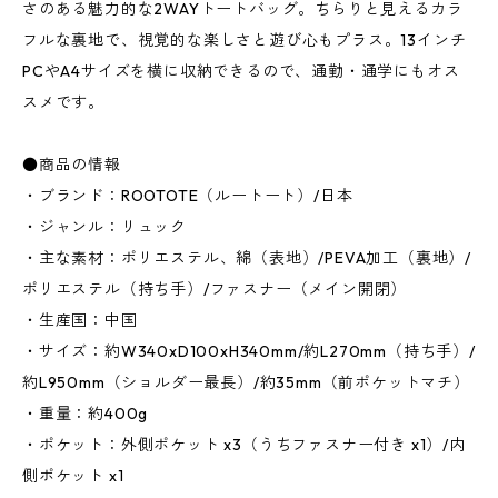
さのある魅力的な2WAYトートバッグ。ちらりと見えるカラ
フルな裏地で、視覚的な楽しさと遊び心もプラス。13インチ
PCやA4サイズを横に収納できるので、通勤・通学にもオス
スメです。
●商品の情報
・ブランド：ROOTOTE（ルートート）/日本
・ジャンル：リュック
・主な素材：ポリエステル、綿（表地）/PEVA加工（裏地）/
ポリエステル（持ち手）/ファスナー（メイン開閉）
・生産国：中国
・サイズ：約W340xD100xH340mm/約L270mm（持ち手）/
約L950mm（ショルダー最長）/約35mm（前ポケットマチ）
・重量：約400g
・ポケット：外側ポケット x3（うちファスナー付き x1）/内
側ポケット x1