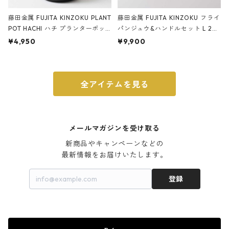
藤田金属 FUJITA KINZOKU PLANT
藤田金属 FUJITA KINZOKU フライ
POT HACHI ハチ プランターポッ
パンジュウ&ハンドルセット L 24c
ト 3号 ブラック
m ガス火・IH対応 鉄フライパン
¥4,950
¥9,900
ウォルナット
全アイテムを見る
メールマガジンを受け取る
新商品やキャンペーンなどの

最新情報をお届けいたします。
登録