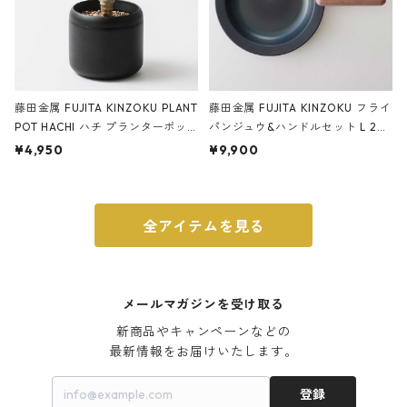
藤田金属 FUJITA KINZOKU PLANT
藤田金属 FUJITA KINZOKU フライ
POT HACHI ハチ プランターポッ
パンジュウ&ハンドルセット L 24c
ト 3号 ブラック
m ガス火・IH対応 鉄フライパン
¥4,950
¥9,900
ウォルナット
全アイテムを見る
メールマガジンを受け取る
新商品やキャンペーンなどの

最新情報をお届けいたします。
登録