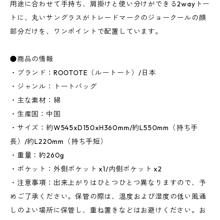
用途に合わせて手持ち、肩掛けと使い分けができる2wayトー
トに、丸いサングラスがトレードマークのジョークールの顔
部分だけを、ワンポイントで配置しています。
●商品の情報
・ブランド：ROOTOTE（ルートート）/日本
・ジャンル：トートバッグ
・主な素材：綿
・生産国：中国
・サイズ：約W545xD150xH360mm/約L550mm（持ち手
長）/約L220mm（持ち手短）
・重量：約260g
・ポケット：外側ポケット x1/内側ポケット x2
・注意事項：出来上がりはひとつひとつ異なりますので、予
めご了承ください。保管の際は、温度および湿度の低い風通
しのよい場所に保管し、重ね置きなどはお避けください。お