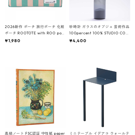
2026新作 ポーチ 旅行ポーチ 化粧
砂時計 ガラスのオブジェ 芸術作品
ポーチ ROOTOTE with ROO pou
100percent 100% STUDIO COH
ch 3532 ルートート WR.ポーチ.ラ
AKU Timeless 100パーセント ス
¥1,980
¥4,400
ミネート-W ピンク・ミント
タジオコハク タイムレス Gray グ
レー
高級ノート FSC認証 中性紙 paper
ミニテーブル イデアコ ウォールテ