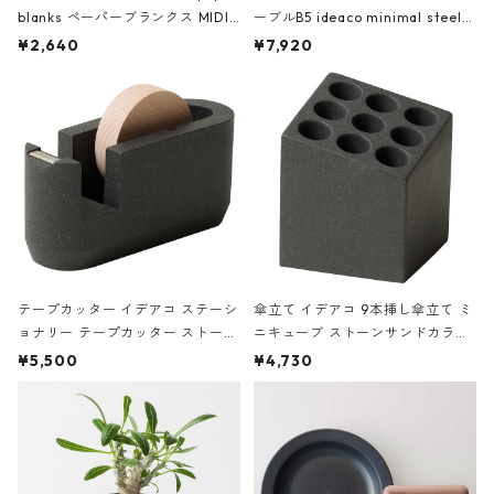
blanks ペーパーブランクス MIDI
ーブルB5 ideaco minimal steel f
ハードカバー 罫線 ヴァン・ゴッホ
urniture WALL Table B5 ネイビー
¥2,640
¥7,920
の静物画
テープカッター イデアコ ステーシ
傘立て イデアコ 9本挿し傘立て ミ
ョナリー テープカッター ストーン
ニキューブ ストーンサンドカラー
サンドカラー 石調 ideaco Station
石調 ideaco Umbrella Stand CUB
¥5,500
¥4,730
ery tape cutter ストーンサンド
E ストーンサンドブラック
ブラック