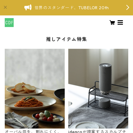
世界のスタンダード、TUBELOR 20th
推しアイテム特集
オーバル皿を、割れにくく、
ideacoが提案するスカルプチ