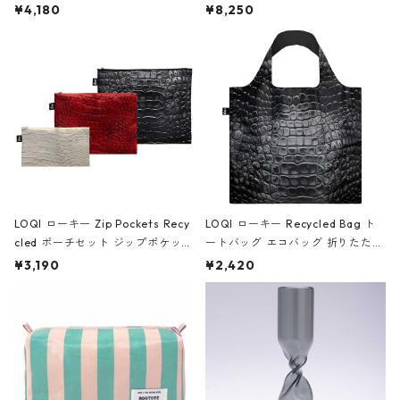
ミエ-B ショルダーバッグ グロスピ
ボストンバッグ ショルダーバッグ
¥4,180
¥8,250
ンク
JEAN-MICHEL BASQUIAT/Crown
Black ジャン=ミッシェル・バスキ
ア/クラウン ブラック
LOQI ローキー Zip Pockets Recy
LOQI ローキー Recycled Bag ト
cled ポーチセット ジップポケット
ートバッグ エコバッグ 折りたたみ
ファスナーポーチ 撥水加工 トラベ
大きめ 撥水加工 収納ポーチ CRO
¥3,190
¥2,420
ルポーチ 化粧ポーチ 3点セット C
CODILE/Black クロコダイル/ブラ
ROCODILE/Black,Burgundy,Off
ック
White クロコダイル/ブラック、バ
ーガンディー、オフホワイト