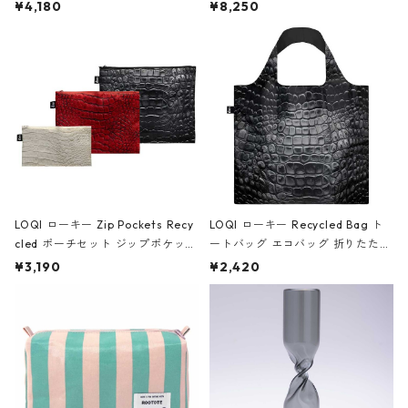
ミエ-B ショルダーバッグ グロスピ
ボストンバッグ ショルダーバッグ
¥4,180
¥8,250
ンク
JEAN-MICHEL BASQUIAT/Crown
Black ジャン=ミッシェル・バスキ
ア/クラウン ブラック
LOQI ローキー Zip Pockets Recy
LOQI ローキー Recycled Bag ト
cled ポーチセット ジップポケット
ートバッグ エコバッグ 折りたたみ
ファスナーポーチ 撥水加工 トラベ
大きめ 撥水加工 収納ポーチ CRO
¥3,190
¥2,420
ルポーチ 化粧ポーチ 3点セット C
CODILE/Black クロコダイル/ブラ
ROCODILE/Black,Burgundy,Off
ック
White クロコダイル/ブラック、バ
ーガンディー、オフホワイト