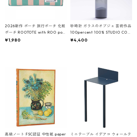
2026新作 ポーチ 旅行ポーチ 化粧
砂時計 ガラスのオブジェ 芸術作品
ポーチ ROOTOTE with ROO pou
100percent 100% STUDIO COH
ch 3532 ルートート WR.ポーチ.ラ
AKU Timeless 100パーセント ス
¥1,980
¥4,400
ミネート-W ピンク・ミント
タジオコハク タイムレス Gray グ
レー
高級ノート FSC認証 中性紙 paper
ミニテーブル イデアコ ウォールテ