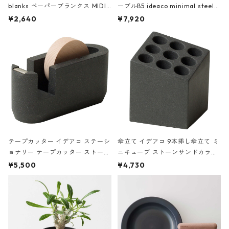
blanks ペーパーブランクス MIDI
ーブルB5 ideaco minimal steel f
ハードカバー 罫線 ヴァン・ゴッホ
urniture WALL Table B5 ネイビー
¥2,640
¥7,920
の静物画
テープカッター イデアコ ステーシ
傘立て イデアコ 9本挿し傘立て ミ
ョナリー テープカッター ストーン
ニキューブ ストーンサンドカラー
サンドカラー 石調 ideaco Station
石調 ideaco Umbrella Stand CUB
¥5,500
¥4,730
ery tape cutter ストーンサンド
E ストーンサンドブラック
ブラック