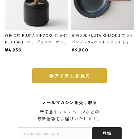
藤田金属 FUJITA KINZOKU PLANT
藤田金属 FUJITA KINZOKU フライ
POT HACHI ハチ プランターポッ
パンジュウ&ハンドルセット L 24c
ト 3号 ブラック
m ガス火・IH対応 鉄フライパン
¥4,950
¥9,900
ウォルナット
全アイテムを見る
メールマガジンを受け取る
新商品やキャンペーンなどの

最新情報をお届けいたします。
登録