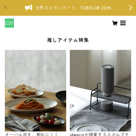
世界のスタンダード、TUBELOR 20th
推しアイテム特集
オーバル皿を、割れにくく、
ideacoが提案するスカルプチ