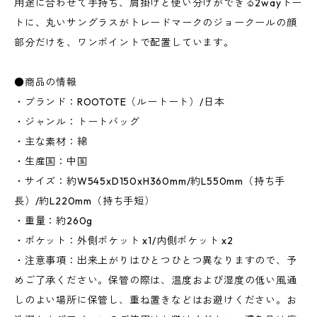
用途に合わせて手持ち、肩掛けと使い分けができる2wayトー
トに、丸いサングラスがトレードマークのジョークールの顔
部分だけを、ワンポイントで配置しています。
●商品の情報
・ブランド：ROOTOTE（ルートート）/日本
・ジャンル：トートバッグ
・主な素材：綿
・生産国：中国
・サイズ：約W545xD150xH360mm/約L550mm（持ち手
長）/約L220mm（持ち手短）
・重量：約260g
・ポケット：外側ポケット x1/内側ポケット x2
・注意事項：出来上がりはひとつひとつ異なりますので、予
めご了承ください。保管の際は、温度および湿度の低い風通
しのよい場所に保管し、重ね置きなどはお避けください。お