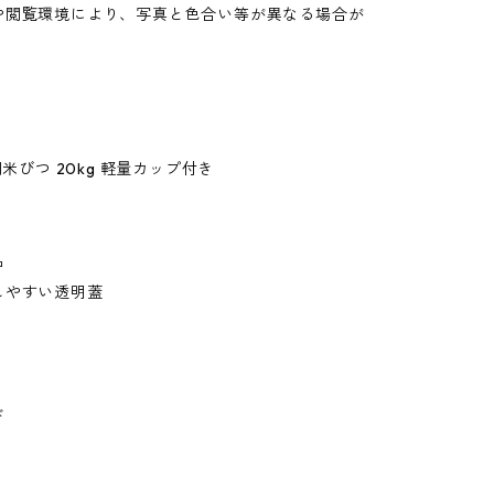
や閲覧環境により、写真と色合い等が異なる場合が
。
閉米びつ 20kg 軽量カップ付き
品
しやすい透明蓋
ド