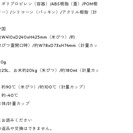
ポリプロピレン（容器）/ABS樹脂（蓋）/POM樹
ター）/シリコーン（パッキン）/アクリル樹脂（計
中国
410xD240xH425mm（米びつ）/約
米びつ蓋開口時）/約W78xD73xH74mm（計量カッ
0g
25L、お米約20kg（米びつ）/約180ml（計量カッ
約90℃（米びつ）/約100℃（計量カップ）
約-40℃
本体/計量カップ
にお読みください
の返品や交換はできません。