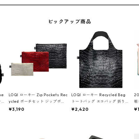
ピックアップ商品
ke
LOQI ローキー Zip Pockets Rec
LOQI ローキー Recycled Bag
2
ン
ycled ポーチセット ジップポケ
トートバッグ エコバッグ 折りた
粧
ダー
ット ファスナーポーチ 撥水加工
たみ 大きめ 撥水加工 収納ポー
p
¥3,190
¥2,420
¥
IA
トラベルポーチ 化粧ポーチ 3点
チ CROCODILE/Black クロコダ
ー
シ
セット CROCODILE/Black,Bur
イル/ブラック
ン
ラッ
gundy,Off White クロコダイ
ル/ブラック、バーガンディー、