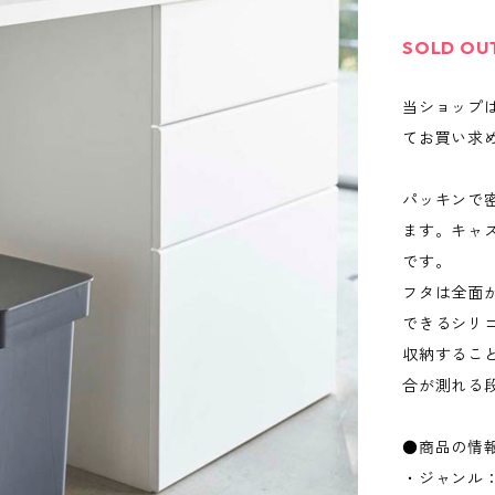
SOLD OU
当ショップ
てお買い求
パッキンで
ます。キャ
です。
フタは全面
できるシリ
収納するこ
合が測れる
●商品の情
・ジャンル