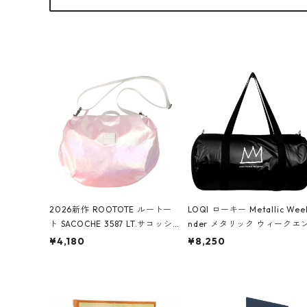
2026新作 ROOTOTE ルートー
LOQI ローキー Metallic Wee
ト SACOCHE 3587 LT.サコッシ
nder メタリック ウィークエ
ュ.ルミエ-B ショルダーバッグ
ダー ボストンバッグ ショル
¥4,180
¥8,250
グロスピンク
バッグ JEAN-MICHEL BASQU
T/Crown Black ジャン=ミッ
ェル・バスキア/クラウン ブ
ク