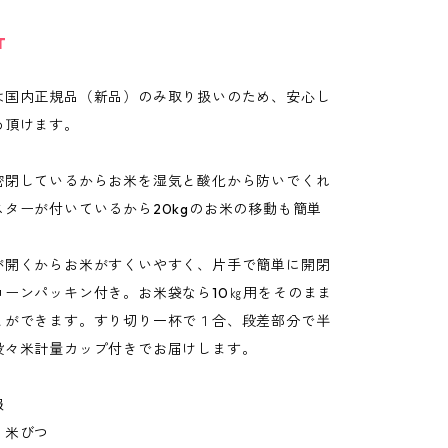
T
は国内正規品（新品）のみ取り扱いのため、安心し
め頂けます。
密閉しているからお米を湿気と酸化から防いでくれ
スターが付いているから20kgのお米の移動も簡単
が開くからお米がすくいやすく、片手で簡単に開閉
コーンパッキン付き。お米袋なら10㎏用をそのまま
とができます。すり切り一杯で１合、段差部分で半
段々米計量カップ付きでお届けします。
報
：米びつ