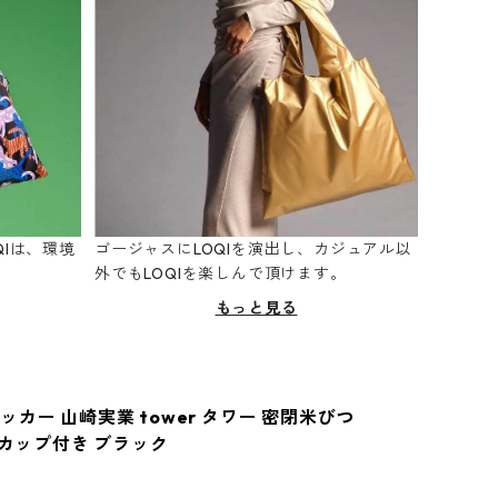
Iは、環境
ゴージャスにLOQIを演出し、カジュアル以
。
外でもLOQIを楽しんで頂けます。
もっと見る
カー 山崎実業 tower タワー 密閉米びつ
量カップ付き ブラック