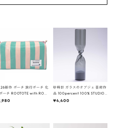
026新作 ポーチ 旅行ポーチ 化
砂時計 ガラスのオブジェ 芸術作
ポーチ ROOTOTE with ROO
品 100percent 100% STUDIO
ouch 3532 ルートート WR.ポ
COHAKU Timeless 100パーセ
1,980
¥4,400
チ.ラミネート-W ピンク・ミ
ント スタジオコハク タイムレス
ト
Gray グレー