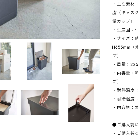
・主な素材：
脂（キャス
量カップ）
・生産国：
・サイズ：約W
H655mm（
プ）
・重量：225
・内容量：約
プ）
・耐熱温度：
・耐冷温度：
・内容物：
●ご購入前
・ご購入後