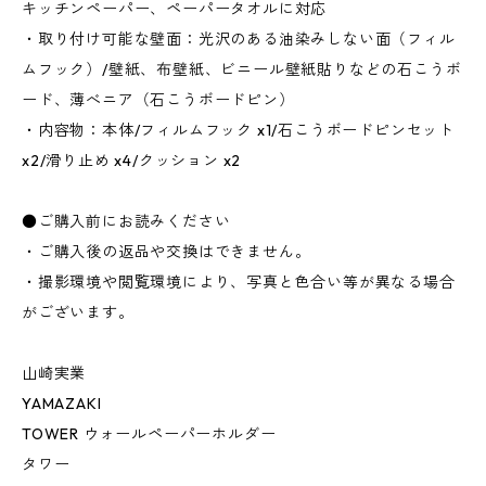
キッチンペーパー、ペーパータオルに対応
・取り付け可能な壁面：光沢のある油染みしない面（フィル
ムフック）/壁紙、布壁紙、ビニール壁紙貼りなどの石こうボ
ード、薄べニア（石こうボードピン）
・内容物：本体/フィルムフック x1/石こうボードピンセット
x2/滑り止め x4/クッション x2
●ご購入前にお読みください
・ご購入後の返品や交換はできません。
・撮影環境や閲覧環境により、写真と色合い等が異なる場合
がございます。
山崎実業
YAMAZAKI
TOWER ウォールペーパーホルダー
タワー