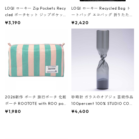
LOQI ローキー Zip Pockets Recy
LOQI ローキー Recycled Bag ト
cled ポーチセット ジップポケット
ートバッグ エコバッグ 折りたたみ
ファスナーポーチ 撥水加工 トラベ
大きめ 撥水加工 収納ポーチ CRO
¥3,190
¥2,420
ルポーチ 化粧ポーチ 3点セット C
CODILE/Black クロコダイル/ブラ
ROCODILE/Black,Burgundy,Off
ック
White クロコダイル/ブラック、バ
ーガンディー、オフホワイト
2026新作 ポーチ 旅行ポーチ 化粧
砂時計 ガラスのオブジェ 芸術作品
ポーチ ROOTOTE with ROO pou
100percent 100% STUDIO COH
ch 3532 ルートート WR.ポーチ.ラ
AKU Timeless 100パーセント ス
¥1,980
¥4,400
ミネート-W ピンク・ミント
タジオコハク タイムレス Gray グ
レー