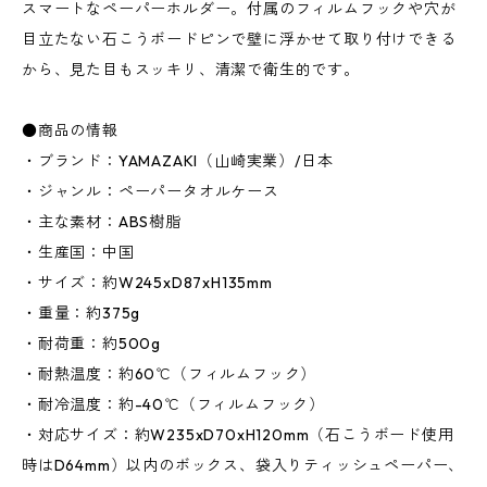
スマートなペーパーホルダー。付属のフィルムフックや穴が
目立たない石こうボードピンで壁に浮かせて取り付けできる
から、見た目もスッキリ、清潔で衛生的です。
●商品の情報
・ブランド：YAMAZAKI（山崎実業）/日本
・ジャンル：ペーパータオルケース
・主な素材：ABS樹脂
・生産国：中国
・サイズ：約W245xD87xH135mm
・重量：約375g
・耐荷重：約500g
・耐熱温度：約60℃（フィルムフック）
・耐冷温度：約-40℃（フィルムフック）
・対応サイズ：約W235xD70xH120mm（石こうボード使用
時はD64mm）以内のボックス、袋入りティッシュペーパー、