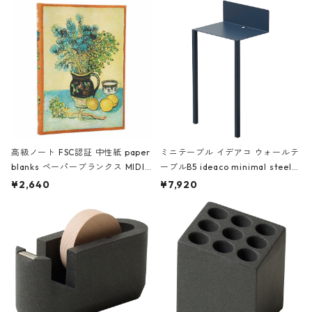
高級ノート FSC認証 中性紙 paper
ミニテーブル イデアコ ウォールテ
blanks ペーパーブランクス MIDI
ーブルB5 ideaco minimal steel f
ハードカバー 罫線 ヴァン・ゴッホ
urniture WALL Table B5 ネイビー
¥2,640
¥7,920
の静物画