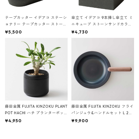
テープカッター イデアコ ステーシ
傘立て イデアコ 9本挿し傘立て ミ
ョナリー テープカッター ストーン
ニキューブ ストーンサンドカラー
サンドカラー 石調 ideaco Station
石調 ideaco Umbrella Stand CUB
¥5,500
¥4,730
ery tape cutter ストーンサンド
E ストーンサンドブラック
ブラック
藤田金属 FUJITA KINZOKU PLANT
藤田金属 FUJITA KINZOKU フライ
POT HACHI ハチ プランターポッ
パンジュウ&ハンドルセット L 24c
ト 3号 ブラック
m ガス火・IH対応 鉄フライパン
¥4,950
¥9,900
ウォルナット