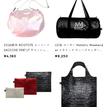
2026新作 ROOTOTE ルートート
LOQI ローキー Metallic Weekend
SACOCHE 3587 LT.サコッシュ.ル
er メタリック ウィークエンダー
ミエ-B ショルダーバッグ グロスピ
ボストンバッグ ショルダーバッグ
¥4,180
¥8,250
ンク
JEAN-MICHEL BASQUIAT/Crown
Black ジャン=ミッシェル・バスキ
ア/クラウン ブラック