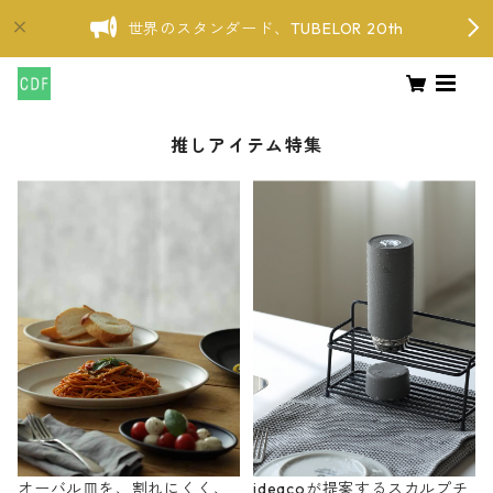
世界のスタンダード、TUBELOR 20th
推しアイテム特集
オーバル皿を、割れにくく、
ideacoが提案するスカルプチ