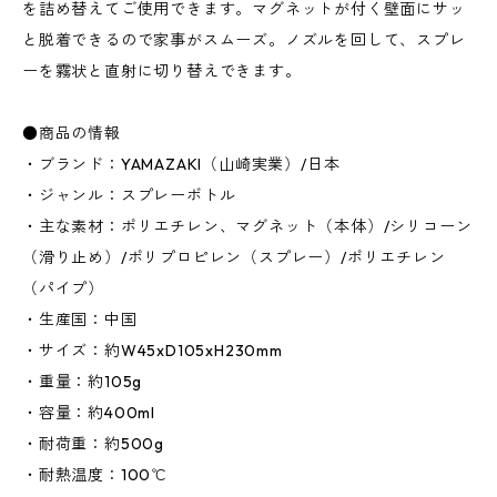
を詰め替えてご使用できます。マグネットが付く壁面にサッ
と脱着できるので家事がスムーズ。ノズルを回して、スプレ
ーを霧状と直射に切り替えできます。
●商品の情報
・ブランド：YAMAZAKI（山崎実業）/日本
・ジャンル：スプレーボトル
・主な素材：ポリエチレン、マグネット（本体）/シリコーン
（滑り止め）/ポリプロピレン（スプレー）/ポリエチレン
（パイプ）
・生産国：中国
・サイズ：約W45xD105xH230mm
・重量：約105g
・容量：約400ml
・耐荷重：約500g
・耐熱温度：100℃