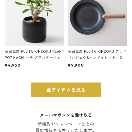
藤田金属 FUJITA KINZOKU PLANT
藤田金属 FUJITA KINZOKU フライ
POT HACHI ハチ プランターポッ
パンジュウ&ハンドルセット L 24c
ト 3号 ブラック
m ガス火・IH対応 鉄フライパン
¥4,950
¥9,900
ウォルナット
全アイテムを見る
メールマガジンを受け取る
新商品やキャンペーンなどの

最新情報をお届けいたします。