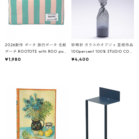
2026新作 ポーチ 旅行ポーチ 化粧
砂時計 ガラスのオブジェ 芸術作品
ポーチ ROOTOTE with ROO pou
100percent 100% STUDIO COH
ch 3532 ルートート WR.ポーチ.ラ
AKU Timeless 100パーセント ス
¥1,980
¥4,400
ミネート-W ピンク・ミント
タジオコハク タイムレス Gray グ
レー