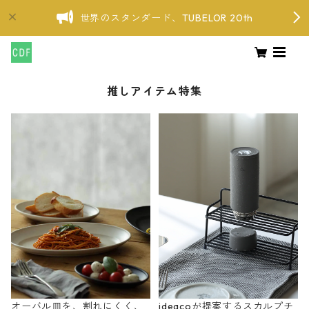
世界のスタンダード、TUBELOR 20th
推しアイテム特集
オーバル皿を、割れにくく、
ideacoが提案するスカルプチ