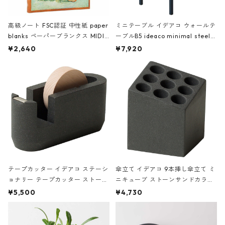
高級ノート FSC認証 中性紙 paper
ミニテーブル イデアコ ウォールテ
blanks ペーパーブランクス MIDI
ーブルB5 ideaco minimal steel f
ハードカバー 罫線 ヴァン・ゴッホ
urniture WALL Table B5 ネイビー
¥2,640
¥7,920
の静物画
テープカッター イデアコ ステーシ
傘立て イデアコ 9本挿し傘立て ミ
ョナリー テープカッター ストーン
ニキューブ ストーンサンドカラー
サンドカラー 石調 ideaco Station
石調 ideaco Umbrella Stand CUB
¥5,500
¥4,730
ery tape cutter ストーンサンド
E ストーンサンドブラック
ブラック