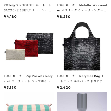
2026新作 ROOTOTE ルートート
LOQI ローキー Metallic Weekend
SACOCHE 3587 LT.サコッシュ.ル
er メタリック ウィークエンダー
ミエ-B ショルダーバッグ グロスピ
ボストンバッグ ショルダーバッグ
¥4,180
¥8,250
ンク
JEAN-MICHEL BASQUIAT/Crown
Black ジャン=ミッシェル・バスキ
ア/クラウン ブラック
LOQI ローキー Zip Pockets Recy
LOQI ローキー Recycled Bag ト
cled ポーチセット ジップポケット
ートバッグ エコバッグ 折りたたみ
ファスナーポーチ 撥水加工 トラベ
大きめ 撥水加工 収納ポーチ CRO
¥3,190
¥2,420
ルポーチ 化粧ポーチ 3点セット C
CODILE/Black クロコダイル/ブラ
ROCODILE/Black,Burgundy,Off
ック
White クロコダイル/ブラック、バ
ーガンディー、オフホワイト