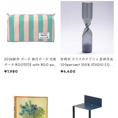
ルポーチ 化粧ポーチ 3点セット C
CODILE/Black クロコダイル/ブラ
ROCODILE/Black,Burgundy,Off
ック
White クロコダイル/ブラック、バ
ーガンディー、オフホワイト
2026新作 ポーチ 旅行ポーチ 化粧
砂時計 ガラスのオブジェ 芸術作品
ポーチ ROOTOTE with ROO pou
100percent 100% STUDIO COH
ch 3532 ルートート WR.ポーチ.ラ
AKU Timeless 100パーセント ス
¥1,980
¥4,400
ミネート-W ピンク・ミント
タジオコハク タイムレス Gray グ
レー