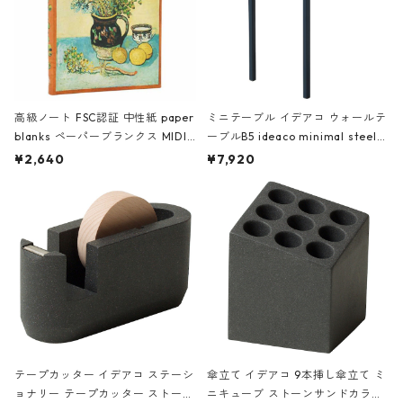
高級ノート FSC認証 中性紙 paper
ミニテーブル イデアコ ウォールテ
blanks ペーパーブランクス MIDI
ーブルB5 ideaco minimal steel f
ハードカバー 罫線 ヴァン・ゴッホ
urniture WALL Table B5 ネイビー
¥2,640
¥7,920
の静物画
テープカッター イデアコ ステーシ
傘立て イデアコ 9本挿し傘立て ミ
ョナリー テープカッター ストーン
ニキューブ ストーンサンドカラー