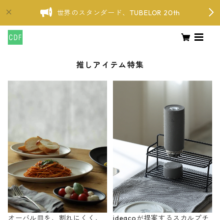
世界のスタンダード、TUBELOR 20th
推しアイテム特集
オーバル皿を、割れにくく、
ideacoが提案するスカルプチ