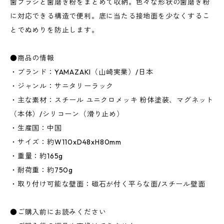
歯ブラシと歯磨き粉をまとめて収納。色々な形状の歯磨き粉
に対応できる構造で便利。底に当たる接地面を少なくするこ
とでぬめりを防止します。
●商品の情報
・ブランド：YAMAZAKI（山崎実業）/日本
・ジャンル：サニタリーラック
・主な素材：スチール ユニクロメッキ 粉体塗装、マグネット
（本体）/シリコーン（滑り止め）
・生産国：中国
・サイズ：約W110xD48xH80mm
・重量：約165g
・耐荷重：約750g
・取り付け可能な壁面：磁石が付く平らな面/スチール壁面
●ご購入前にお読みください