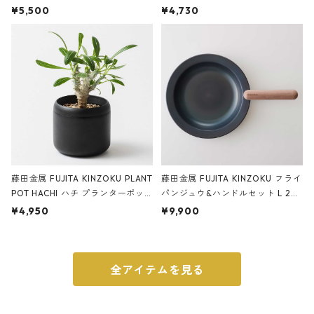
サンドカラー 石調 ideaco Station
石調 ideaco Umbrella Stand CUB
¥5,500
¥4,730
ery tape cutter ストーンサンド
E ストーンサンドブラック
ブラック
藤田金属 FUJITA KINZOKU PLANT
藤田金属 FUJITA KINZOKU フライ
POT HACHI ハチ プランターポッ
パンジュウ&ハンドルセット L 24c
ト 3号 ブラック
m ガス火・IH対応 鉄フライパン
¥4,950
¥9,900
ウォルナット
全アイテムを見る