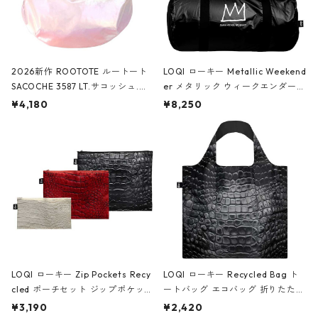
2026新作 ROOTOTE ルートート
LOQI ローキー Metallic Weekend
SACOCHE 3587 LT.サコッシュ.ル
er メタリック ウィークエンダー
ミエ-B ショルダーバッグ グロスピ
ボストンバッグ ショルダーバッグ
¥4,180
¥8,250
ンク
JEAN-MICHEL BASQUIAT/Crown
Black ジャン=ミッシェル・バスキ
ア/クラウン ブラック
LOQI ローキー Zip Pockets Recy
LOQI ローキー Recycled Bag ト
cled ポーチセット ジップポケット
ートバッグ エコバッグ 折りたたみ
ファスナーポーチ 撥水加工 トラベ
大きめ 撥水加工 収納ポーチ CRO
¥3,190
¥2,420