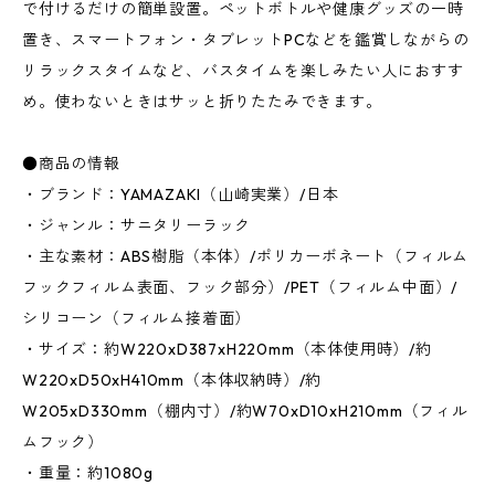
で付けるだけの簡単設置。ペットボトルや健康グッズの一時
置き、スマートフォン・タブレットPCなどを鑑賞しながらの
リラックスタイムなど、バスタイムを楽しみたい人におすす
め。使わないときはサッと折りたたみできます。
●商品の情報
・ブランド：YAMAZAKI（山崎実業）/日本
・ジャンル：サニタリーラック
・主な素材：ABS樹脂（本体）/ポリカーボネート（フィルム
フックフィルム表面、フック部分）/PET（フィルム中面）/
シリコーン（フィルム接着面）
・サイズ：約W220xD387xH220mm（本体使用時）/約
W220xD50xH410mm（本体収納時）/約
W205xD330mm（棚内寸）/約W70xD10xH210mm（フィル
ムフック）
・重量：約1080g