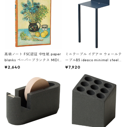
高級ノート FSC認証 中性紙 paper
ミニテーブル イデアコ ウォールテ
blanks ペーパーブランクス MIDI
ーブルB5 ideaco minimal steel f
ハードカバー 罫線 ヴァン・ゴッホ
urniture WALL Table B5 ネイビー
¥2,640
¥7,920
の静物画