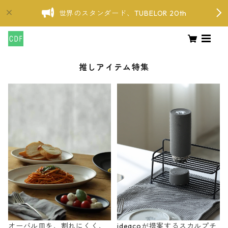
世界のスタンダード、TUBELOR 20th
推しアイテム特集
オーバル皿を、割れにくく、
ideacoが提案するスカルプチ