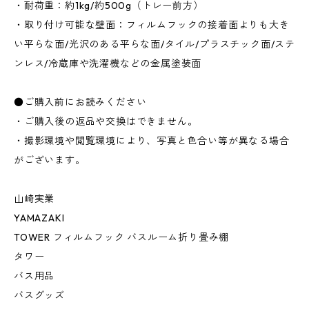
・耐荷重：約1kg/約500g（トレー前方）
・取り付け可能な壁面：フィルムフックの接着面よりも大き
い平らな面/光沢のある平らな面/タイル/プラスチック面/ステ
ンレス/冷蔵庫や洗濯機などの金属塗装面
●ご購入前にお読みください
・ご購入後の返品や交換はできません。
・撮影環境や閲覧環境により、写真と色合い等が異なる場合
がございます。
山崎実業
YAMAZAKI
TOWER フィルムフック バスルーム折り畳み棚
タワー
バス用品
バスグッズ