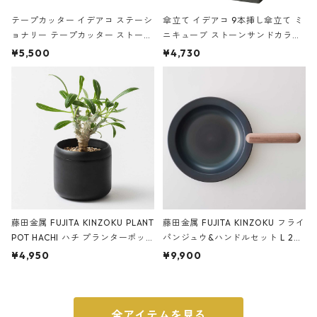
テープカッター イデアコ ステーシ
傘立て イデアコ 9本挿し傘立て ミ
ョナリー テープカッター ストーン
ニキューブ ストーンサンドカラー
サンドカラー 石調 ideaco Station
石調 ideaco Umbrella Stand CUB
¥5,500
¥4,730
ery tape cutter ストーンサンド
E ストーンサンドブラック
ブラック
藤田金属 FUJITA KINZOKU PLANT
藤田金属 FUJITA KINZOKU フライ
POT HACHI ハチ プランターポッ
パンジュウ&ハンドルセット L 24c
ト 3号 ブラック
m ガス火・IH対応 鉄フライパン
¥4,950
¥9,900
ウォルナット
全アイテムを見る