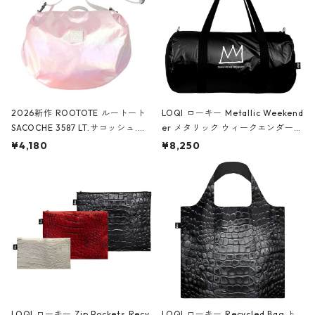
2026新作 ROOTOTE ルートート
LOQI ローキー Metallic Weekend
SACOCHE 3587 LT.サコッシュ.ル
er メタリック ウィークエンダー
ミエ-B ショルダーバッグ グロスピ
ボストンバッグ ショルダーバッグ
¥4,180
¥8,250
ンク
JEAN-MICHEL BASQUIAT/Crown
Black ジャン=ミッシェル・バスキ
ア/クラウン ブラック
LOQI ローキー Zip Pockets Recy
LOQI ローキー Recycled Bag ト