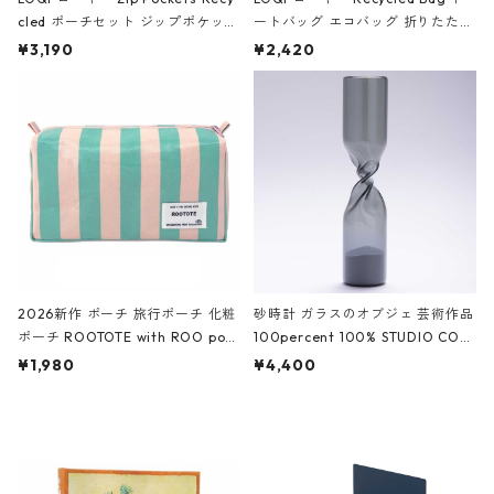
cled ポーチセット ジップポケット
ートバッグ エコバッグ 折りたたみ
ファスナーポーチ 撥水加工 トラベ
大きめ 撥水加工 収納ポーチ CRO
¥3,190
¥2,420
ルポーチ 化粧ポーチ 3点セット C
CODILE/Black クロコダイル/ブラ
ROCODILE/Black,Burgundy,Off
ック
White クロコダイル/ブラック、バ
ーガンディー、オフホワイト
2026新作 ポーチ 旅行ポーチ 化粧
砂時計 ガラスのオブジェ 芸術作品
ポーチ ROOTOTE with ROO pou
100percent 100% STUDIO COH
ch 3532 ルートート WR.ポーチ.ラ
AKU Timeless 100パーセント ス
¥1,980
¥4,400
ミネート-W ピンク・ミント
タジオコハク タイムレス Gray グ
レー