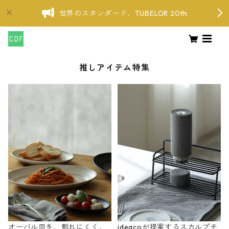
世界のスタンダード、TUBELOR 20th
推しアイテム特集
オーバル皿を、割れにくく、
ideacoが提案するスカルプチ