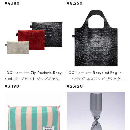
ミエ-B ショルダーバッグ グロスピ
ボストンバッグ ショルダーバッグ
¥4,180
¥8,250
ンク
JEAN-MICHEL BASQUIAT/Crown
Black ジャン=ミッシェル・バスキ
ア/クラウン ブラック
LOQI ローキー Zip Pockets Recy
LOQI ローキー Recycled Bag ト
cled ポーチセット ジップポケット
ートバッグ エコバッグ 折りたたみ
ファスナーポーチ 撥水加工 トラベ
大きめ 撥水加工 収納ポーチ CRO
¥3,190
¥2,420
ルポーチ 化粧ポーチ 3点セット C
CODILE/Black クロコダイル/ブラ
ROCODILE/Black,Burgundy,Off
ック
White クロコダイル/ブラック、バ
ーガンディー、オフホワイト