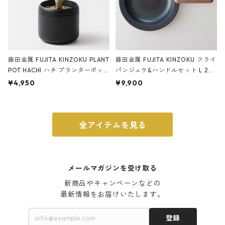
藤田金属 FUJITA KINZOKU PLANT
藤田金属 FUJITA KINZOKU フライ
POT HACHI ハチ プランターポッ
パンジュウ&ハンドルセット L 24c
ト 3号 ブラック
m ガス火・IH対応 鉄フライパン
¥4,950
¥9,900
ウォルナット
全アイテムを見る
メールマガジンを受け取る
新商品やキャンペーンなどの

最新情報をお届けいたします。
登録