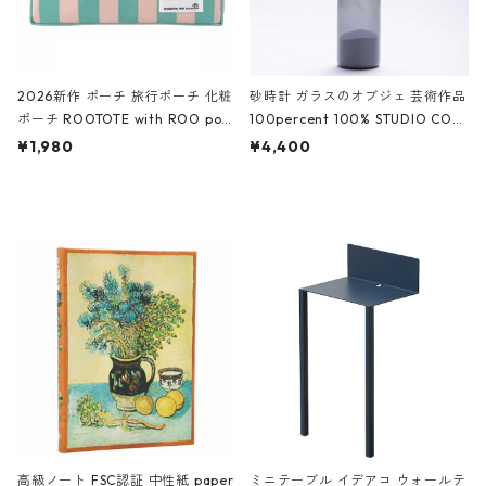
2026新作 ポーチ 旅行ポーチ 化粧
砂時計 ガラスのオブジェ 芸術作品
ポーチ ROOTOTE with ROO pou
100percent 100% STUDIO COH
ch 3532 ルートート WR.ポーチ.ラ
AKU Timeless 100パーセント ス
¥1,980
¥4,400
ミネート-W ピンク・ミント
タジオコハク タイムレス Gray グ
レー
高級ノート FSC認証 中性紙 paper
ミニテーブル イデアコ ウォールテ