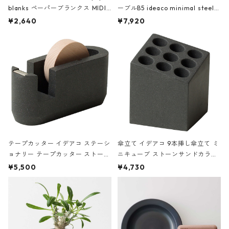
blanks ペーパーブランクス MIDI
ーブルB5 ideaco minimal steel f
ハードカバー 罫線 ヴァン・ゴッホ
urniture WALL Table B5 ネイビー
¥2,640
¥7,920
の静物画
テープカッター イデアコ ステーシ
傘立て イデアコ 9本挿し傘立て ミ
ョナリー テープカッター ストーン
ニキューブ ストーンサンドカラー
サンドカラー 石調 ideaco Station
石調 ideaco Umbrella Stand CUB
¥5,500
¥4,730
ery tape cutter ストーンサンド
E ストーンサンドブラック
ブラック