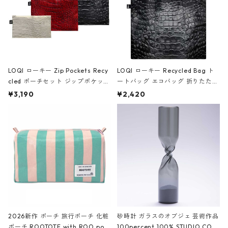
LOQI ローキー Zip Pockets Recy
LOQI ローキー Recycled Bag ト
cled ポーチセット ジップポケット
ートバッグ エコバッグ 折りたたみ
ファスナーポーチ 撥水加工 トラベ
大きめ 撥水加工 収納ポーチ CRO
¥3,190
¥2,420
ルポーチ 化粧ポーチ 3点セット C
CODILE/Black クロコダイル/ブラ
ROCODILE/Black,Burgundy,Off
ック
White クロコダイル/ブラック、バ
ーガンディー、オフホワイト
2026新作 ポーチ 旅行ポーチ 化粧
砂時計 ガラスのオブジェ 芸術作品
ポーチ ROOTOTE with ROO pou
100percent 100% STUDIO COH