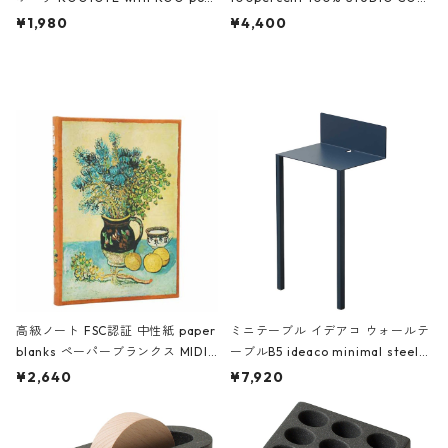
ch 3532 ルートート WR.ポーチ.ラ
AKU Timeless 100パーセント ス
¥1,980
¥4,400
ミネート-W ピンク・ミント
タジオコハク タイムレス Gray グ
レー
高級ノート FSC認証 中性紙 paper
ミニテーブル イデアコ ウォールテ
blanks ペーパーブランクス MIDI
ーブルB5 ideaco minimal steel f
ハードカバー 罫線 ヴァン・ゴッホ
urniture WALL Table B5 ネイビー
¥2,640
¥7,920
の静物画