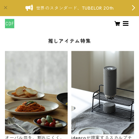
世界のスタンダード、TUBELOR 20th
推しアイテム特集
オーバル皿を、割れにくく、
ideacoが提案するスカルプチ