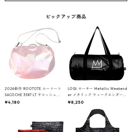
ピックアップ商品
2026新作 ROOTOTE ルートート
LOQI ローキー Metallic Weekend
SACOCHE 3587 LT.サコッシュ.ル
er メタリック ウィークエンダー
ミエ-B ショルダーバッグ グロスピ
ボストンバッグ ショルダーバッグ
¥4,180
¥8,250
ンク
JEAN-MICHEL BASQUIAT/Crown
Black ジャン=ミッシェル・バスキ
ア/クラウン ブラック