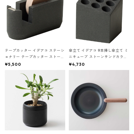
テープカッター イデアコ ステーシ
傘立て イデアコ 9本挿し傘立て ミ
ョナリー テープカッター ストーン
ニキューブ ストーンサンドカラー
サンドカラー 石調 ideaco Station
石調 ideaco Umbrella Stand CUB
¥5,500
¥4,730
ery tape cutter ストーンサンド
E ストーンサンドブラック
ブラック