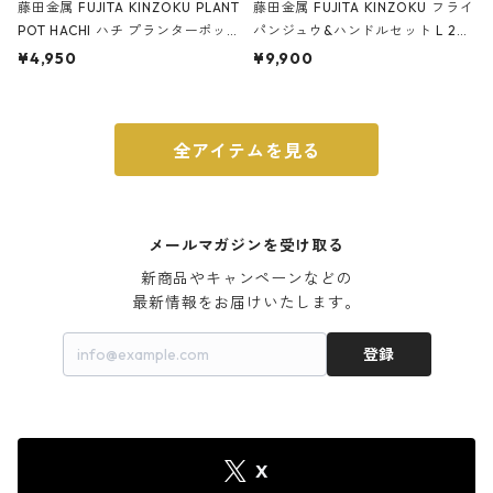
藤田金属 FUJITA KINZOKU PLANT
藤田金属 FUJITA KINZOKU フライ
POT HACHI ハチ プランターポッ
パンジュウ&ハンドルセット L 24c
ト 3号 ブラック
m ガス火・IH対応 鉄フライパン
¥4,950
¥9,900
ウォルナット
全アイテムを見る
メールマガジンを受け取る
新商品やキャンペーンなどの

最新情報をお届けいたします。
登録
X