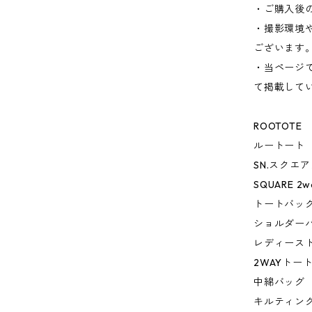
・ご購入後
・撮影環境
ございます
・当ページ
て掲載して
ROOTOTE
ルートート
SN.スクエ
SQUARE 2w
トートバッ
ショルダー
レディース
2WAYトー
中綿バッグ
キルティン