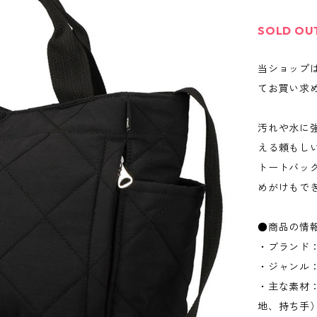
SOLD OU
当ショップ
てお買い求
汚れや水に
える頼もし
トートバッ
めがけもで
●商品の情
・ブランド：
・ジャンル
・主な素材
地、持ち手