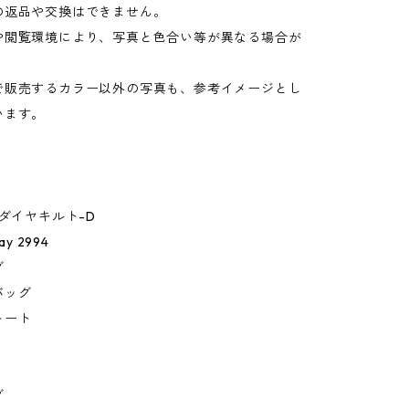
の返品や交換はできません。
や閲覧環境により、写真と色合い等が異なる場合が
。
で販売するカラー以外の写真も、参考イメージとし
います。
アダイヤキルト-D
ay 2994
グ
バッグ
トート
ト
グ