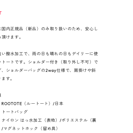
T
は国内正規品（新品）のみ取り扱いのため、安心し
め頂けます。
強い撥水加工で、雨の日も晴れの日もデイリーに使
いトートです。ショルダー付き（取り外し不可）で
グ、ショルダーバッグの2way仕様で、肩掛けや斜
きます。
報
ROOTOTE（ルートート）/日本
：トートバッグ
：ナイロン はっ水加工（表地）/ポリエステル（裏
）/マグネットホック（留め具）