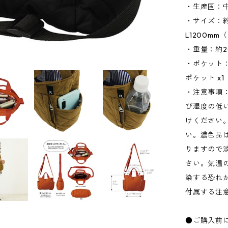
・生産国：
・サイズ：約W
L1200m
・重量：約2
・ポケット：
ポケット x1
・注意事項
び湿度の低
けください
い。濃色品
りますので
さい。気温
染する恐れ
付属する注
●ご購入前