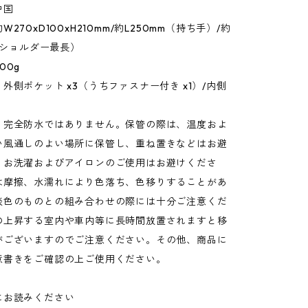
中国
270xD100xH210mm/約L250mm（持ち手）/約
m（ショルダー最長）
00g
外側ポケット x3（うちファスナー付き x1）/内側
：完全防水ではありません。保管の際は、温度およ
い風通しのよい場所に保管し、重ね置きなどはお避
。お洗濯およびアイロンのご使用はお避けくださ
は摩擦、水濡れにより色落ち、色移りすることがあ
淡色のものとの組み合わせの際には十分ご注意くだ
の上昇する室内や車内等に長時間放置されますと移
がございますのでご注意ください。その他、商品に
意書きをご確認の上ご使用ください。
にお読みください