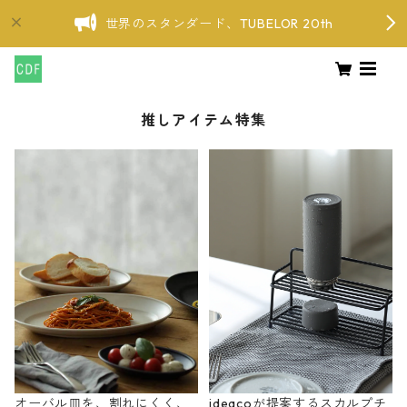
世界のスタンダード、TUBELOR 20th
推しアイテム特集
オーバル皿を、割れにくく、
ideacoが提案するスカルプチ