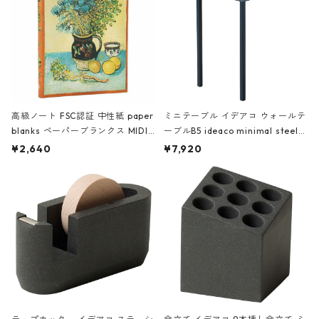
高級ノート FSC認証 中性紙 paper
ミニテーブル イデアコ ウォールテ
blanks ペーパーブランクス MIDI
ーブルB5 ideaco minimal steel f
ハードカバー 罫線 ヴァン・ゴッホ
urniture WALL Table B5 ネイビー
¥2,640
¥7,920
の静物画