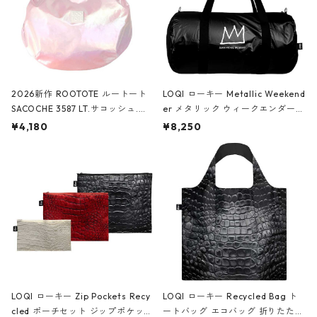
2026新作 ROOTOTE ルートート
LOQI ローキー Metallic Weekend
SACOCHE 3587 LT.サコッシュ.ル
er メタリック ウィークエンダー
ミエ-B ショルダーバッグ グロスピ
ボストンバッグ ショルダーバッグ
¥4,180
¥8,250
ンク
JEAN-MICHEL BASQUIAT/Crown
Black ジャン=ミッシェル・バスキ
ア/クラウン ブラック
LOQI ローキー Zip Pockets Recy
LOQI ローキー Recycled Bag ト
cled ポーチセット ジップポケット
ートバッグ エコバッグ 折りたたみ