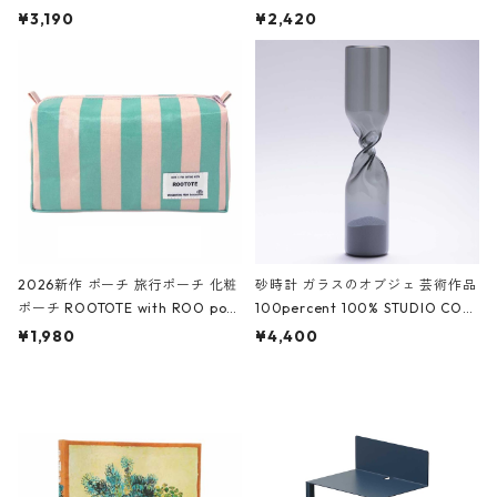
ファスナーポーチ 撥水加工 トラベ
大きめ 撥水加工 収納ポーチ CRO
¥3,190
¥2,420
ルポーチ 化粧ポーチ 3点セット C
CODILE/Black クロコダイル/ブラ
ROCODILE/Black,Burgundy,Off
ック
White クロコダイル/ブラック、バ
ーガンディー、オフホワイト
2026新作 ポーチ 旅行ポーチ 化粧
砂時計 ガラスのオブジェ 芸術作品
ポーチ ROOTOTE with ROO pou
100percent 100% STUDIO COH
ch 3532 ルートート WR.ポーチ.ラ
AKU Timeless 100パーセント ス
¥1,980
¥4,400
ミネート-W ピンク・ミント
タジオコハク タイムレス Gray グ
レー