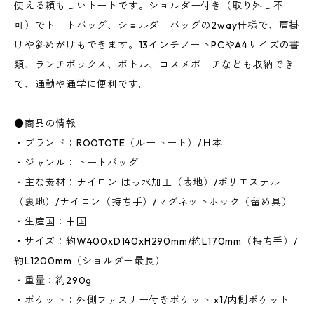
使える頼もしいトートです。ショルダー付き（取り外し不
可）でトートバッグ、ショルダーバッグの2way仕様で、肩掛
けや斜めがけもできます。13インチノートPCやA4サイズの書
類、ランチボックス、ボトル、コスメポーチなども収納でき
て、通勤や通学に便利です。
●商品の情報
・ブランド：ROOTOTE（ルートート）/日本
・ジャンル：トートバッグ
・主な素材：ナイロン はっ水加工（表地）/ポリエステル
（裏地）/ナイロン（持ち手）/マグネットホック（留め具）
・生産国：中国
・サイズ：約W400xD140xH290mm/約L170mm（持ち手）/
約L1200mm（ショルダー最長）
・重量：約290g
・ポケット：外側ファスナー付きポケット x1/内側ポケット