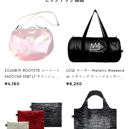
ピックアップ商品
2026新作 ROOTOTE ルートート
LOQI ローキー Metallic Weekend
SACOCHE 3587 LT.サコッシュ.ル
er メタリック ウィークエンダー
ミエ-B ショルダーバッグ グロスピ
ボストンバッグ ショルダーバッグ
¥4,180
¥8,250
ンク
JEAN-MICHEL BASQUIAT/Crown
Black ジャン=ミッシェル・バスキ
ア/クラウン ブラック