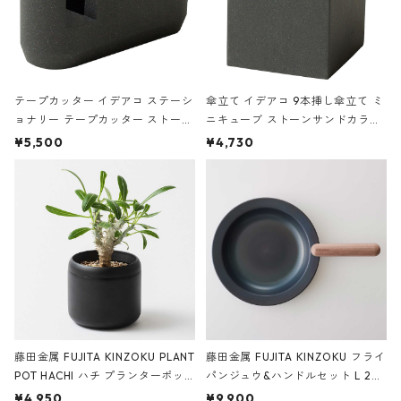
テープカッター イデアコ ステーシ
傘立て イデアコ 9本挿し傘立て ミ
ョナリー テープカッター ストーン
ニキューブ ストーンサンドカラー
サンドカラー 石調 ideaco Station
石調 ideaco Umbrella Stand CUB
¥5,500
¥4,730
ery tape cutter ストーンサンド
E ストーンサンドブラック
ブラック
藤田金属 FUJITA KINZOKU PLANT
藤田金属 FUJITA KINZOKU フライ
POT HACHI ハチ プランターポッ
パンジュウ&ハンドルセット L 24c
ト 3号 ブラック
m ガス火・IH対応 鉄フライパン
¥4,950
¥9,900