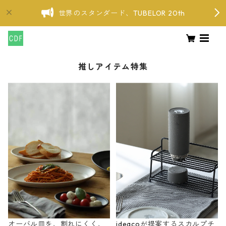
世界のスタンダード、TUBELOR 20th
推しアイテム特集
オーバル皿を、割れにくく、
ideacoが提案するスカルプチ