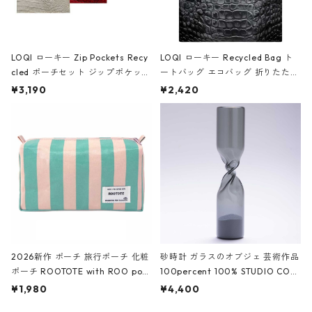
LOQI ローキー Zip Pockets Recy
LOQI ローキー Recycled Bag ト
cled ポーチセット ジップポケット
ートバッグ エコバッグ 折りたたみ
ファスナーポーチ 撥水加工 トラベ
大きめ 撥水加工 収納ポーチ CRO
¥3,190
¥2,420
ルポーチ 化粧ポーチ 3点セット C
CODILE/Black クロコダイル/ブラ
ROCODILE/Black,Burgundy,Off
ック
White クロコダイル/ブラック、バ
ーガンディー、オフホワイト
2026新作 ポーチ 旅行ポーチ 化粧
砂時計 ガラスのオブジェ 芸術作品
ポーチ ROOTOTE with ROO pou
100percent 100% STUDIO COH
ch 3532 ルートート WR.ポーチ.ラ
AKU Timeless 100パーセント ス
¥1,980
¥4,400
ミネート-W ピンク・ミント
タジオコハク タイムレス Gray グ