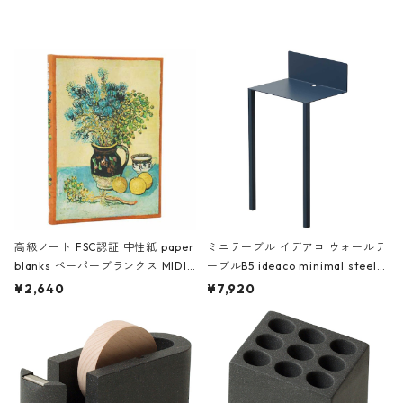
レー
高級ノート FSC認証 中性紙 paper
ミニテーブル イデアコ ウォールテ
blanks ペーパーブランクス MIDI
ーブルB5 ideaco minimal steel f
ハードカバー 罫線 ヴァン・ゴッホ
urniture WALL Table B5 ネイビー
¥2,640
¥7,920
の静物画