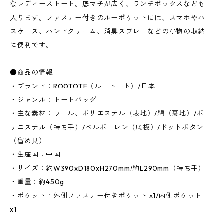
なレディーストート。底マチが広く、ランチボックスなども
入ります。ファスナー付きのルーポケットには、スマホやパ
スケース、ハンドクリーム、消臭スプレーなどの小物の収納
に便利です。
●商品の情報
・ブランド：ROOTOTE（ルートート）/日本
・ジャンル：トートバッグ
・主な素材：ウール、ポリエステル（表地）/綿（裏地）/ポ
リエステル（持ち手）/ベルポーレン（底板）/ドットボタン
（留め具）
・生産国：中国
・サイズ：約W390xD180xH270mm/約L290mm（持ち手）
・重量：約450g
・ポケット：外側ファスナー付きポケット x1/内側ポケット
x1