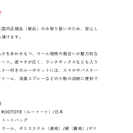
T
は国内正規品（新品）のみ取り扱いのため、安心し
め頂けます。
品さをあわせもつ、ウール独特の風合いが魅力的な
トート。底マチが広く、ランチボックスなども入り
スナー付きのルーポケットには、スマホやパスケー
クリーム、消臭スプレーなどの小物の収納に便利で
報
ROOTOTE（ルートート）/日本
：トートバッグ
：ウール、ポリエステル（表地）/綿（裏地）/ポリ