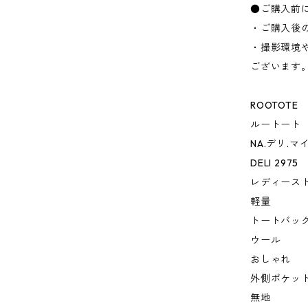
●ご購入前
・ご購入後
・撮影環境
ございます
ROOTOTE
ルートート
NA.デリ.マ
DELI 2975
レディース
軽量
トートバッ
ウール
おしゃれ
外側ポケッ
無地