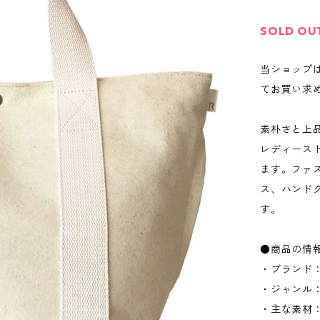
SOLD OU
当ショップ
てお買い求
素朴さと上
レディース
ます。ファ
ス、ハンド
す。
●商品の情
・ブランド：
・ジャンル
・主な素材