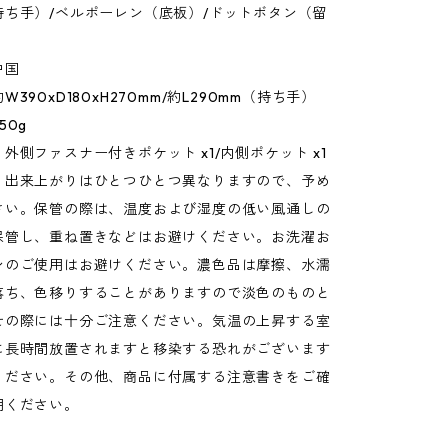
持ち手）/ベルポーレン（底板）/ドットボタン（留
中国
390xD180xH270mm/約L290mm（持ち手）
50g
外側ファスナー付きポケット x1/内側ポケット x1
：出来上がりはひとつひとつ異なりますので、予め
さい。保管の際は、温度および湿度の低い風通しの
保管し、重ね置きなどはお避けください。お洗濯お
ンのご使用はお避けください。濃色品は摩擦、水濡
落ち、色移りすることがありますので淡色のものと
せの際には十分ご注意ください。気温の上昇する室
に長時間放置されますと移染する恐れがございます
ください。その他、商品に付属する注意書きをご確
用ください。