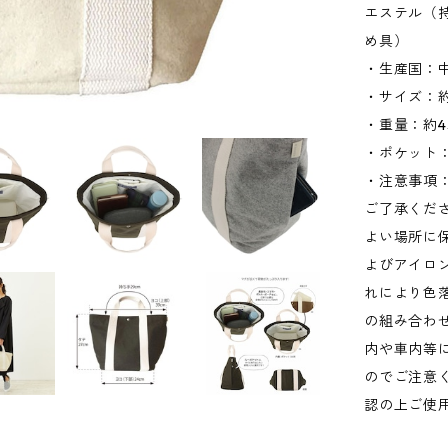
エステル（
め具）
・生産国：
・サイズ：約W
・重量：約4
・ポケット：
・注意事項
ご了承くだ
よい場所に
よびアイロ
れにより色
の組み合わ
内や車内等
のでご注意
認の上ご使