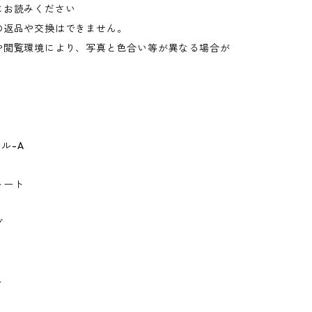
にお読みください
の返品や交換はできません。
や閲覧環境により、写真と色合い等が異なる場合が
。
イル-A
トート
グ
ト