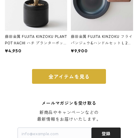
藤田金属 FUJITA KINZOKU PLANT
藤田金属 FUJITA KINZOKU フライ
POT HACHI ハチ プランターポッ
パンジュウ&ハンドルセット L 24c
ト 3号 ブラック
m ガス火・IH対応 鉄フライパン
¥4,950
¥9,900
ウォルナット
全アイテムを見る
メールマガジンを受け取る
新商品やキャンペーンなどの

最新情報をお届けいたします。
登録