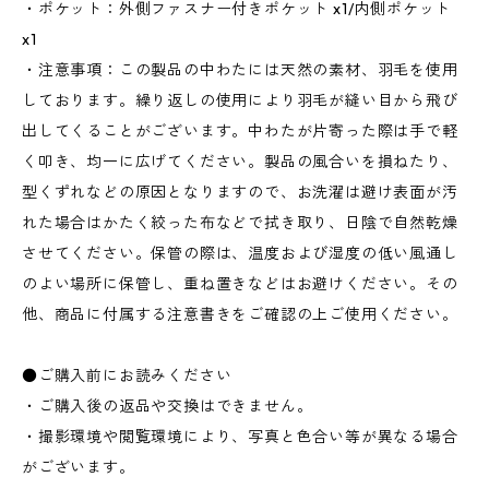
・ポケット：外側ファスナー付きポケット x1/内側ポケット
x1
・注意事項：この製品の中わたには天然の素材、羽毛を使用
しております。繰り返しの使用により羽毛が縫い目から飛び
出してくることがございます。中わたが片寄った際は手で軽
く叩き、均一に広げてください。製品の風合いを損ねたり、
型くずれなどの原因となりますので、お洗濯は避け表面が汚
れた場合はかたく絞った布などで拭き取り、日陰で自然乾燥
させてください。保管の際は、温度および湿度の低い風通し
のよい場所に保管し、重ね置きなどはお避けください。その
他、商品に付属する注意書きをご確認の上ご使用ください。
●ご購入前にお読みください
・ご購入後の返品や交換はできません。
・撮影環境や閲覧環境により、写真と色合い等が異なる場合
がございます。