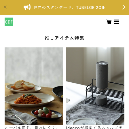
世界のスタンダード、TUBELOR 20th
推しアイテム特集
オーバル皿を、割れにくく、
ideacoが提案するスカルプチ