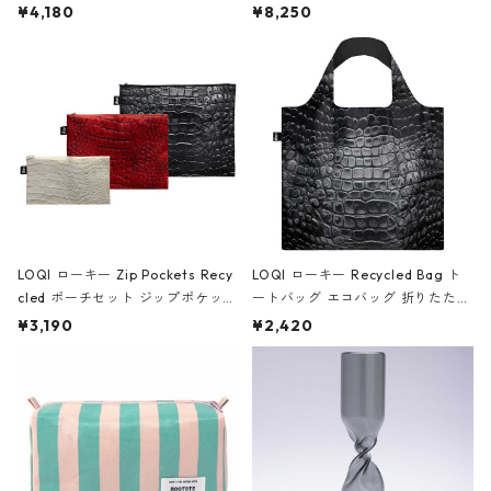
ミエ-B ショルダーバッグ グロスピ
ボストンバッグ ショルダーバッグ
¥4,180
¥8,250
ンク
JEAN-MICHEL BASQUIAT/Crown
Black ジャン=ミッシェル・バスキ
ア/クラウン ブラック
LOQI ローキー Zip Pockets Recy
LOQI ローキー Recycled Bag ト
cled ポーチセット ジップポケット
ートバッグ エコバッグ 折りたたみ
ファスナーポーチ 撥水加工 トラベ
大きめ 撥水加工 収納ポーチ CRO
¥3,190
¥2,420
ルポーチ 化粧ポーチ 3点セット C
CODILE/Black クロコダイル/ブラ
ROCODILE/Black,Burgundy,Off
ック
White クロコダイル/ブラック、バ
ーガンディー、オフホワイト