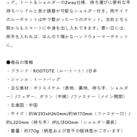
ッグ。トート＆ショルダーの2way仕様、持ち運びに便利な手
持ちハンドルと長さ調整が可能なショルダー付き。両サイド
のルーポケットは中で繋がった一つのポケット。左右どちら
側からもスマートに中身を出し入れできます。寒い日には、
両手を入れれば、ほんのり暖かなハンドウォーマーポケット
に。
●商品の情報
・ブランド：ROOTOTE（ルートート）/日本
・ジャンル：トートバッグ
・主な素材：ポリエステル（表地、裏地、持ち手、ショルダ
ー）/フェザー、ダウン（中綿）/ファスナー（メイン開閉）
・生産国：中国
・サイズ：約W210xH240mm/約W170mm（ファスナー口）/
約L220mm（持ち手）/約L1300mm（ショルダー最長）
・重量：約170g（柄差および若干の個体差がございます）