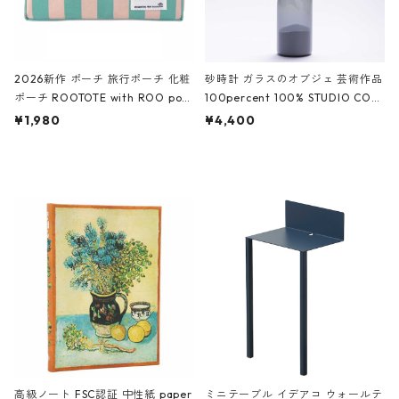
2026新作 ポーチ 旅行ポーチ 化粧
砂時計 ガラスのオブジェ 芸術作品
ポーチ ROOTOTE with ROO pou
100percent 100% STUDIO COH
ch 3532 ルートート WR.ポーチ.ラ
AKU Timeless 100パーセント ス
¥1,980
¥4,400
ミネート-W ピンク・ミント
タジオコハク タイムレス Gray グ
レー
高級ノート FSC認証 中性紙 paper
ミニテーブル イデアコ ウォールテ