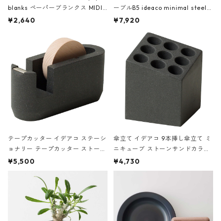
blanks ペーパーブランクス MIDI
ーブルB5 ideaco minimal steel f
ハードカバー 罫線 ヴァン・ゴッホ
urniture WALL Table B5 ネイビー
¥2,640
¥7,920
の静物画
テープカッター イデアコ ステーシ
傘立て イデアコ 9本挿し傘立て ミ
ョナリー テープカッター ストーン
ニキューブ ストーンサンドカラー
サンドカラー 石調 ideaco Station
石調 ideaco Umbrella Stand CUB
¥5,500
¥4,730
ery tape cutter ストーンサンド
E ストーンサンドブラック
ブラック