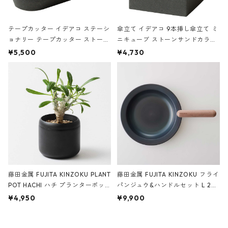
テープカッター イデアコ ステーシ
傘立て イデアコ 9本挿し傘立て ミ
ョナリー テープカッター ストーン
ニキューブ ストーンサンドカラー
サンドカラー 石調 ideaco Station
石調 ideaco Umbrella Stand CUB
¥5,500
¥4,730
ery tape cutter ストーンサンド
E ストーンサンドブラック
ブラック
藤田金属 FUJITA KINZOKU PLANT
藤田金属 FUJITA KINZOKU フライ
POT HACHI ハチ プランターポッ
パンジュウ&ハンドルセット L 24c
ト 3号 ブラック
m ガス火・IH対応 鉄フライパン
¥4,950
¥9,900
ウォルナット