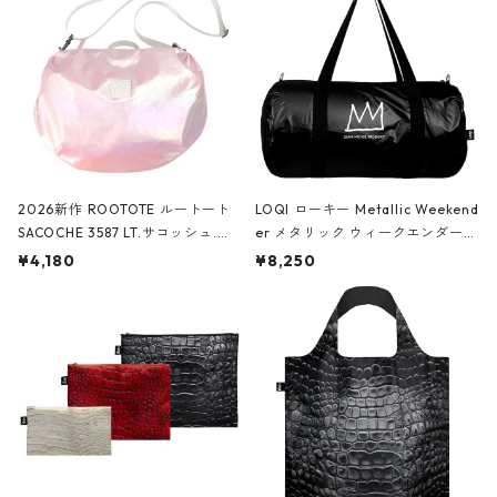
2026新作 ROOTOTE ルートート
LOQI ローキー Metallic Weekend
SACOCHE 3587 LT.サコッシュ.ル
er メタリック ウィークエンダー
ミエ-B ショルダーバッグ グロスピ
ボストンバッグ ショルダーバッグ
¥4,180
¥8,250
ンク
JEAN-MICHEL BASQUIAT/Crown
Black ジャン=ミッシェル・バスキ
ア/クラウン ブラック