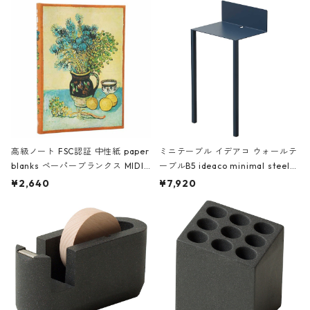
高級ノート FSC認証 中性紙 paper
ミニテーブル イデアコ ウォールテ
blanks ペーパーブランクス MIDI
ーブルB5 ideaco minimal steel f
ハードカバー 罫線 ヴァン・ゴッホ
urniture WALL Table B5 ネイビー
¥2,640
¥7,920
の静物画