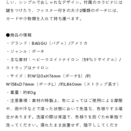
しい、シンプルでおしゃれなデザイン。付属のカラビナには
鍵をつけたり、ファスナー付きの大小2種類のポーチには、
カードや小物類を入れて持ち運べます。
●商品の情報
・ブランド：BAGGU（バグゥ）/アメリカ
・ジャンル：ポーチ
・主な素材：ヘビーウエイトナイロン（59％リサイクル）/
ストラップはナイロン
・サイズ：約W120xH76mm（ポーチS）/約
W158xD76mm（ポーチL）/約L860mm（ストラップ長さ）
・重量：約80g
・注意事項：素材の特製上、色によってはご使用による摩擦
や、雨や汗などで湿った状態において色落ち、色移りする場
合があります。洗濯の際は常温で、色移りを防ぐため単独で
洗ってください。濡れたまま放置せず、陰干ししてくださ