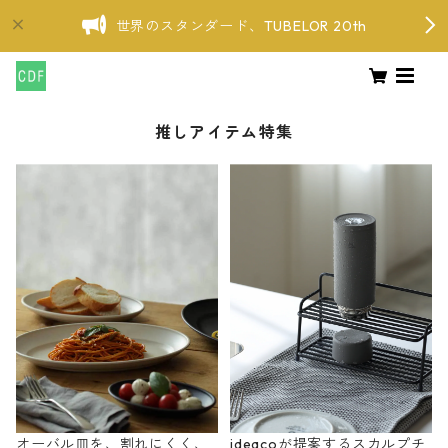
世界のスタンダード、TUBELOR 20th
推しアイテム特集
オーバル皿を、割れにくく、
ideacoが提案するスカルプチ