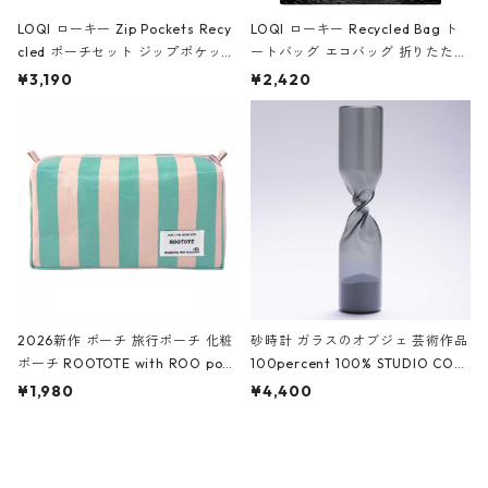
LOQI ローキー Zip Pockets Recy
LOQI ローキー Recycled Bag ト
cled ポーチセット ジップポケット
ートバッグ エコバッグ 折りたたみ
ファスナーポーチ 撥水加工 トラベ
大きめ 撥水加工 収納ポーチ CRO
¥3,190
¥2,420
ルポーチ 化粧ポーチ 3点セット C
CODILE/Black クロコダイル/ブラ
ROCODILE/Black,Burgundy,Off
ック
White クロコダイル/ブラック、バ
ーガンディー、オフホワイト
2026新作 ポーチ 旅行ポーチ 化粧
砂時計 ガラスのオブジェ 芸術作品
ポーチ ROOTOTE with ROO pou
100percent 100% STUDIO COH
ch 3532 ルートート WR.ポーチ.ラ
AKU Timeless 100パーセント ス
¥1,980
¥4,400
ミネート-W ピンク・ミント
タジオコハク タイムレス Gray グ
レー