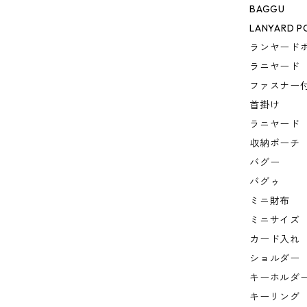
BAGGU
LANYARD P
ランヤード
ラニヤード
ファスナー
首掛け
ラニヤード
収納ポーチ
バグー
バグゥ
ミニ財布
ミニサイズ
カード入れ
ショルダー
キーホルダ
キーリング