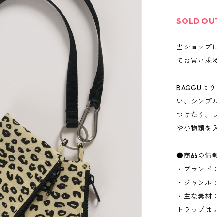
SOLD OU
当ショップ
てお買い求
BAGGUよ
い、シンプ
つけたり、
や小物類を
●商品の情
・ブランド：
・ジャンル
・主な素材
トラップは