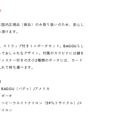
T
は国内正規品（新品）のみ取り扱いのため、安心し
め頂けます。
り、ストラップ付きミニポーチセット。BAGGUらし
ルでおしゃれなデザイン。付属のカラビナには鍵を
ファスナー付きの大小2種類のポーチには、カード
入れて持ち運べます。
報
BAGGU（バグゥ）/アメリカ
：ポーチ
：ヘビーウエイトナイロン（59％リサイクル）/ス
ナイロン