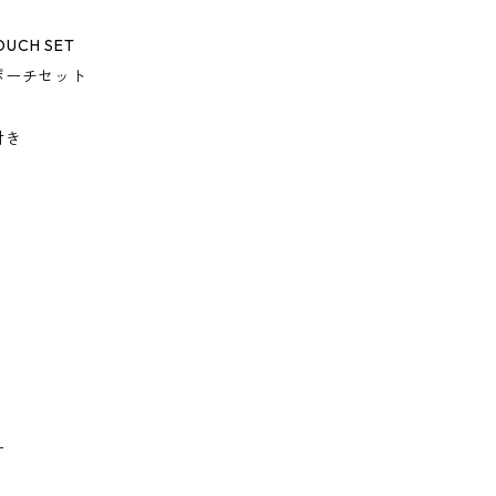
OUCH SET
ポーチセット
付き
ー