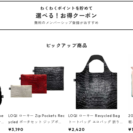
わくわくポイントを貯めて
選べる！お得クーポン
無料のメンバーシップ登録がおすすめ
ピックアップ商品
ke
LOQI ローキー Zip Pockets Rec
LOQI ローキー Recycled Bag
2
ン
ycled ポーチセット ジップポケ
トートバッグ エコバッグ 折りた
粧
ダー
ット ファスナーポーチ 撥水加工
たみ 大きめ 撥水加工 収納ポー
p
¥3,190
¥2,420
¥