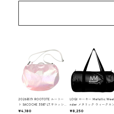
2026新作 ROOTOTE ルートー
LOQI ローキー Metallic Wee
ト SACOCHE 3587 LT.サコッシ
nder メタリック ウィークエ
ュ.ルミエ-B ショルダーバッグ
ダー ボストンバッグ ショル
¥4,180
¥8,250