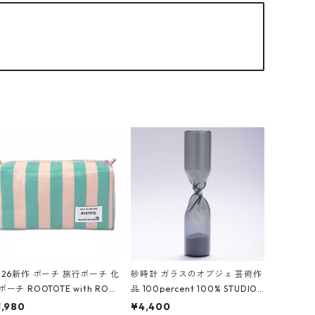
026新作 ポーチ 旅行ポーチ 化
砂時計 ガラスのオブジェ 芸術作
ポーチ ROOTOTE with ROO
品 100percent 100% STUDIO
ouch 3532 ルートート WR.ポ
COHAKU Timeless 100パーセ
1,980
¥4,400