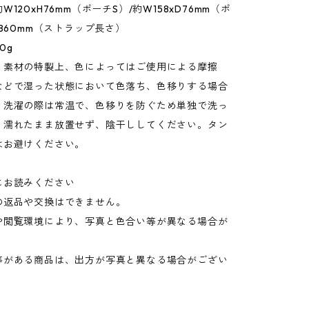
120xH76mm（ポーチS）/約W158xD76mm（ポ
L860mm（ストラップ長さ）
0g
：素材の特製上、色によってはご使用による摩擦
などで湿った状態において色落ち、色移りする場合
。洗濯の際は常温で、色移りを防ぐため単独で洗っ
。濡れたまま放置せず、陰干ししてください。タン
はお避けください。
にお読みください
の返品や交換はできません。
や閲覧環境により、写真と色合い等が異なる場合が
。
等がある商品は、出方が写真と異なる場合がござい