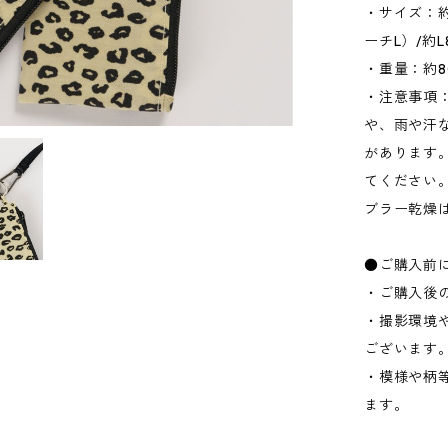
・サイズ：約W
ーチL）/約
・重量：約8
・注意事項
や、雨や汗
があります
てください
ブラー乾燥
●ご購入前
・ご購入後
・撮影環境
ございます
・模様や柄
ます。