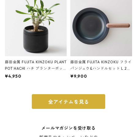
ブラック
藤田金属 FUJITA KINZOKU PLANT
藤田金属 FUJITA KINZOKU フライ
POT HACHI ハチ プランターポッ
パンジュウ&ハンドルセット L 24c
ト 3号 ブラック
m ガス火・IH対応 鉄フライパン
¥4,950
¥9,900
ウォルナット
全アイテムを見る
メールマガジンを受け取る