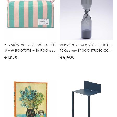
ーガンディー、オフホワイト
2026新作 ポーチ 旅行ポーチ 化粧
砂時計 ガラスのオブジェ 芸術作品
ポーチ ROOTOTE with ROO pou
100percent 100% STUDIO COH
ch 3532 ルートート WR.ポーチ.ラ
AKU Timeless 100パーセント ス
¥1,980
¥4,400
ミネート-W ピンク・ミント
タジオコハク タイムレス Gray グ
レー