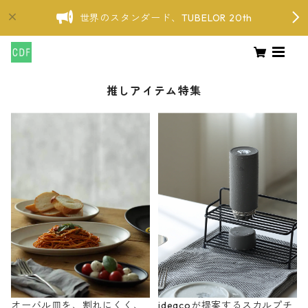
世界のスタンダード、TUBELOR 20th
推しアイテム特集
オーバル皿を、割れにくく、
ideacoが提案するスカルプチ