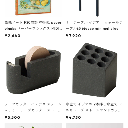
高級ノート FSC認証 中性紙 paper
ミニテーブル イデアコ ウォールテ
blanks ペーパーブランクス MIDI
ーブルB5 ideaco minimal steel f
ハードカバー 罫線 ヴァン・ゴッホ
urniture WALL Table B5 ネイビー
¥2,640
¥7,920
の静物画
テープカッター イデアコ ステーシ
傘立て イデアコ 9本挿し傘立て ミ
ョナリー テープカッター ストーン
ニキューブ ストーンサンドカラー
サンドカラー 石調 ideaco Station
石調 ideaco Umbrella Stand CUB
¥5,500
¥4,730
ery tape cutter ストーンサンド
E ストーンサンドブラック