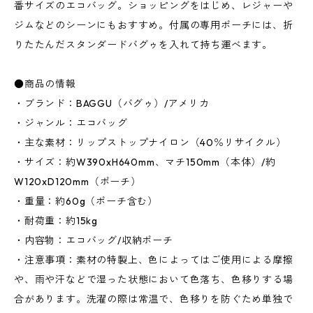
番サイズのエコバッグ。ショッピングをはじめ、レジャーや
ジムなどのシーンにもおすすめ。付属の専用ポーチには、折
りたたんだスタンダードバグゥを入れて持ち運べます。
●商品の情報
・ブランド：BAGGU（バグゥ）/アメリカ
・ジャンル：エコバッグ
・主な素材：リップストップナイロン（40％リサイクル）
・サイズ：約W390xH640mm、マチ150mm（本体）/約
W120xD120mm（ポーチ）
・重量：約60g（ポーチ含む）
・耐荷重：約15kg
・内容物：エコバッグ/収納ポーチ
・注意事項：素材の特製上、色によってはご使用による摩擦
や、雨や汗などで湿った状態において色落ち、色移りする場
合があります。洗濯の際は常温で、色移りを防ぐため単独で