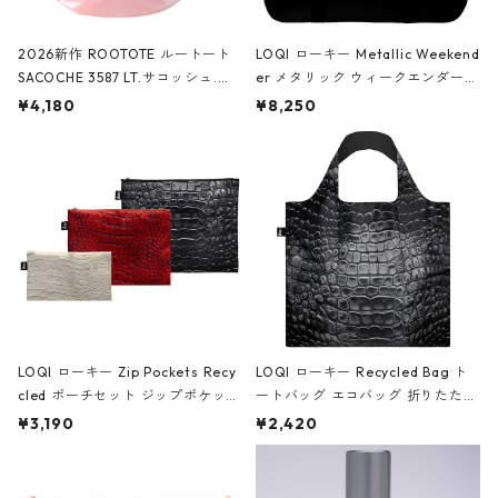
2026新作 ROOTOTE ルートート
LOQI ローキー Metallic Weekend
SACOCHE 3587 LT.サコッシュ.ル
er メタリック ウィークエンダー
ミエ-B ショルダーバッグ グロスピ
ボストンバッグ ショルダーバッグ
¥4,180
¥8,250
ンク
JEAN-MICHEL BASQUIAT/Crown
Black ジャン=ミッシェル・バスキ
ア/クラウン ブラック
LOQI ローキー Zip Pockets Recy
LOQI ローキー Recycled Bag ト
cled ポーチセット ジップポケット
ートバッグ エコバッグ 折りたたみ
ファスナーポーチ 撥水加工 トラベ
大きめ 撥水加工 収納ポーチ CRO
¥3,190
¥2,420
ルポーチ 化粧ポーチ 3点セット C
CODILE/Black クロコダイル/ブラ
ROCODILE/Black,Burgundy,Off
ック
White クロコダイル/ブラック、バ