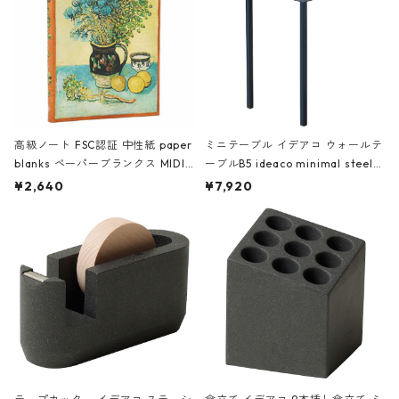
高級ノート FSC認証 中性紙 paper
ミニテーブル イデアコ ウォールテ
blanks ペーパーブランクス MIDI
ーブルB5 ideaco minimal steel f
ハードカバー 罫線 ヴァン・ゴッホ
urniture WALL Table B5 ネイビー
¥2,640
¥7,920
の静物画