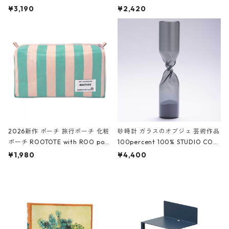
ファスナーポーチ 撥水加工 トラベ
大きめ 撥水加工 収納ポーチ CRO
¥3,190
¥2,420
ルポーチ 化粧ポーチ 3点セット C
CODILE/Black クロコダイル/ブラ
ROCODILE/Black,Burgundy,Off
ック
White クロコダイル/ブラック、バ
ーガンディー、オフホワイト
2026新作 ポーチ 旅行ポーチ 化粧
砂時計 ガラスのオブジェ 芸術作品
ポーチ ROOTOTE with ROO pou
100percent 100% STUDIO COH
ch 3532 ルートート WR.ポーチ.ラ
AKU Timeless 100パーセント ス
¥1,980
¥4,400
ミネート-W ピンク・ミント
タジオコハク タイムレス Gray グ
レー