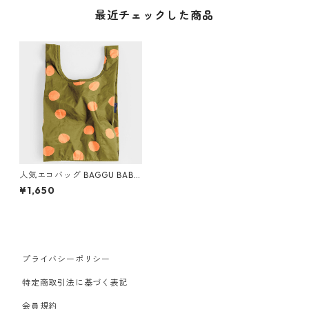
最近チェックした商品
人気エコバッグ BAGGU BABY
ベビーバグゥ バグー オリーブ
¥1,650
ドット
プライバシーポリシー
特定商取引法に基づく表記
会員規約