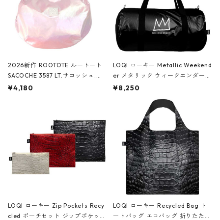
2026新作 ROOTOTE ルートート
LOQI ローキー Metallic Weekend
SACOCHE 3587 LT.サコッシュ.ル
er メタリック ウィークエンダー
ミエ-B ショルダーバッグ グロスピ
ボストンバッグ ショルダーバッグ
¥4,180
¥8,250
ンク
JEAN-MICHEL BASQUIAT/Crown
Black ジャン=ミッシェル・バスキ
ア/クラウン ブラック
LOQI ローキー Zip Pockets Recy
LOQI ローキー Recycled Bag ト
cled ポーチセット ジップポケット
ートバッグ エコバッグ 折りたたみ