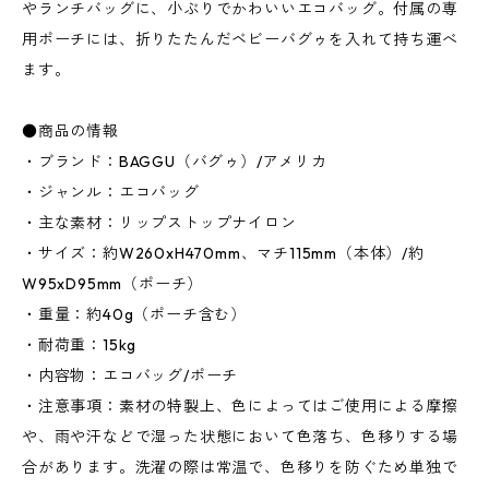
やランチバッグに、小ぶりでかわいいエコバッグ。付属の専
用ポーチには、折りたたんだベビーバグゥを入れて持ち運べ
ます。
●商品の情報
・ブランド：BAGGU（バグゥ）/アメリカ
・ジャンル：エコバッグ
・主な素材：リップストップナイロン
・サイズ：約W260xH470mm、マチ115mm（本体）/約
W95xD95mm（ポーチ）
・重量：約40g（ポーチ含む）
・耐荷重：15kg
・内容物：エコバッグ/ポーチ
・注意事項：素材の特製上、色によってはご使用による摩擦
や、雨や汗などで湿った状態において色落ち、色移りする場
合があります。洗濯の際は常温で、色移りを防ぐため単独で