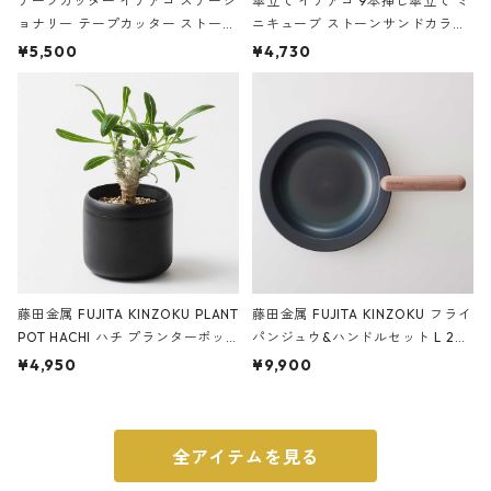
テープカッター イデアコ ステーシ
傘立て イデアコ 9本挿し傘立て ミ
ョナリー テープカッター ストーン
ニキューブ ストーンサンドカラー
サンドカラー 石調 ideaco Station
石調 ideaco Umbrella Stand CUB
¥5,500
¥4,730
ery tape cutter ストーンサンド
E ストーンサンドブラック
ブラック
藤田金属 FUJITA KINZOKU PLANT
藤田金属 FUJITA KINZOKU フライ
POT HACHI ハチ プランターポッ
パンジュウ&ハンドルセット L 24c
ト 3号 ブラック
m ガス火・IH対応 鉄フライパン
¥4,950
¥9,900
ウォルナット
全アイテムを見る