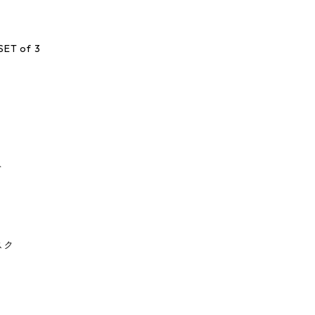
SET of 3
ト
スク