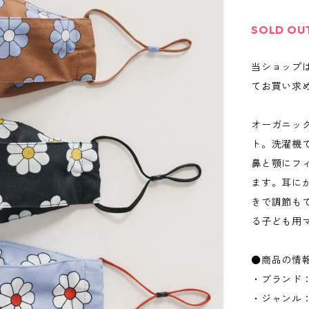
SOLD OU
当ショップ
てお買い求
オーガニッ
ト。洗濯機
鼻と顎にフ
ます。耳に
きで調節も
る子ども用
●商品の情
・ブランド：
・ジャンル