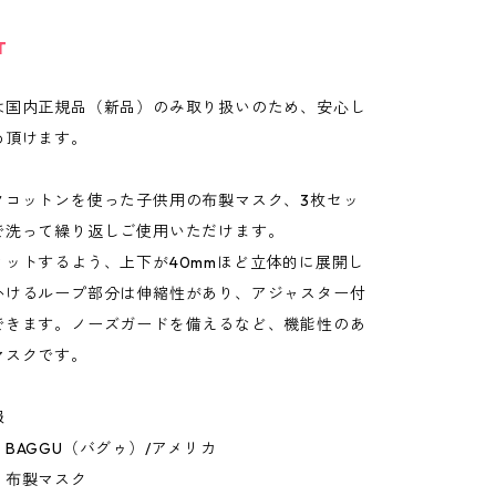
T
は国内正規品（新品）のみ取り扱いのため、安心し
め頂けます。
クコットンを使った子供用の布製マスク、3枚セッ
で洗って繰り返しご使用いただけます。
ィットするよう、上下が40mmほど立体的に展開し
かけるループ部分は伸縮性があり、アジャスター付
できます。ノーズガードを備えるなど、機能性のあ
マスクです。
報
BAGGU（バグゥ）/アメリカ
：布製マスク