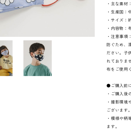
・主な素材：
・生産国：
・サイズ：約
・内容物：布
・注意事項
防ぐため、
ださい。子
れておりま
布をご使用
●ご購入前
・ご購入後
・撮影環境
ございます
・模様や柄
ます。