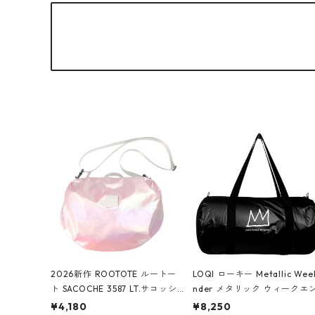
2026新作 ROOTOTE ルートー
LOQI ローキー Metallic Wee
ト SACOCHE 3587 LT.サコッシ
nder メタリック ウィークエ
ュ.ルミエ-B ショルダーバッグ
ダー ボストンバッグ ショル
¥4,180
¥8,250