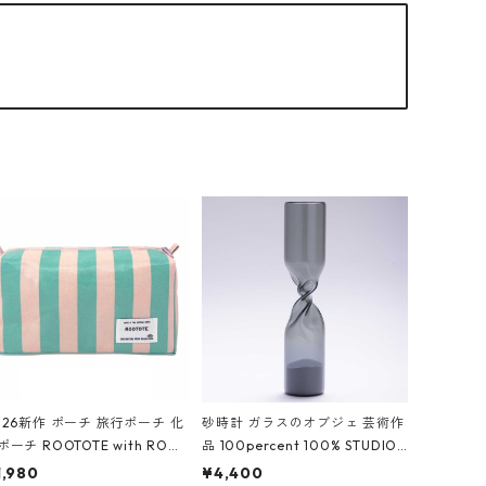
026新作 ポーチ 旅行ポーチ 化
砂時計 ガラスのオブジェ 芸術作
ポーチ ROOTOTE with ROO
品 100percent 100% STUDIO
ouch 3532 ルートート WR.ポ
COHAKU Timeless 100パーセ
1,980
¥4,400