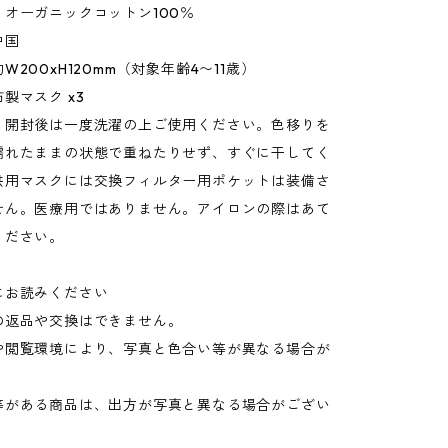
オーガニックコットン100％
中国
W200xH120mm（対象年齢4〜11歳）
製マスク x3
：開封後は一度洗濯の上ご使用ください。色移りを
濡れたままの状態で重ねたりせず、すぐに干してく
供用マスクには交換フィルター用ポケットは装備さ
せん。医療用ではありません。アイロンの際はあて
ください。
にお読みください
の返品や交換はできません。
や閲覧環境により、写真と色合い等が異なる場合が
。
等がある商品は、出方が写真と異なる場合がござい