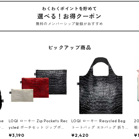
わくわくポイントを貯めて
選べる！お得クーポン
無料のメンバーシップ登録がおすすめ
ピックアップ商品
ke
LOQI ローキー Zip Pockets Rec
LOQI ローキー Recycled Bag
2
ン
ycled ポーチセット ジップポケ
トートバッグ エコバッグ 折りた
粧
ダー
ット ファスナーポーチ 撥水加工
たみ 大きめ 撥水加工 収納ポー
p
¥3,190
¥2,420
¥