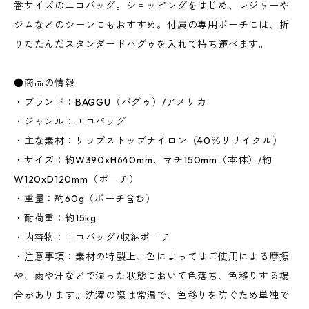
番サイズのエコバッグ。ショッピングをはじめ、レジャーや
ジムなどのシーンにもおすすめ。付属の専用ポーチには、折
りたたんだスタンダードバグゥを入れて持ち運べます。
●商品の情報
・ブランド：BAGGU（バグゥ）/アメリカ
・ジャンル：エコバッグ
・主な素材：リップストップナイロン（40％リサイクル）
・サイズ：約W390xH640mm、マチ150mm（本体）/約
W120xD120mm（ポーチ）
・重量：約60g（ポーチ含む）
・耐荷重：約15kg
・内容物：エコバッグ/収納ポーチ
・注意事項：素材の特製上、色によってはご使用による摩擦
や、雨や汗などで湿った状態において色落ち、色移りする場
合があります。洗濯の際は常温で、色移りを防ぐため単独で