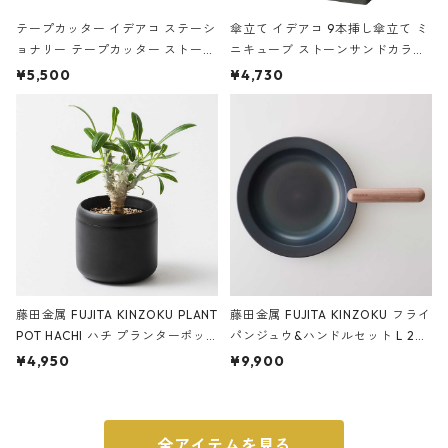
テープカッター イデアコ ステーシ
傘立て イデアコ 9本挿し傘立て ミ
ョナリー テープカッター ストーン
ニキューブ ストーンサンドカラー
サンドカラー 石調 ideaco Station
石調 ideaco Umbrella Stand CUB
¥5,500
¥4,730
ery tape cutter ストーンサンド
E ストーンサンドブラック
ブラック
藤田金属 FUJITA KINZOKU PLANT
藤田金属 FUJITA KINZOKU フライ
POT HACHI ハチ プランターポッ
パンジュウ&ハンドルセット L 24c
ト 3号 ブラック
m ガス火・IH対応 鉄フライパン
¥4,950
¥9,900
ウォルナット
全アイテムを見る