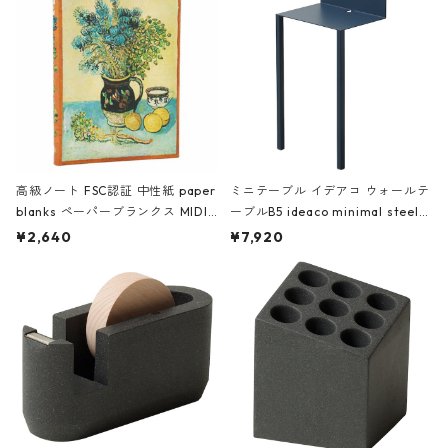
高級ノート FSC認証 中性紙 paper
ミニテーブル イデアコ ウォールテ
blanks ペーパーブランクス MIDI
ーブルB5 ideaco minimal steel f
ハードカバー 罫線 ヴァン・ゴッホ
urniture WALL Table B5 ネイビー
¥2,640
¥7,920
の静物画