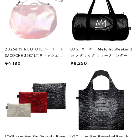
2026新作 ROOTOTE ルートート
LOQI ローキー Metallic Weekend
SACOCHE 3587 LT.サコッシュ.ル
er メタリック ウィークエンダー
ミエ-B ショルダーバッグ グロスピ
ボストンバッグ ショルダーバッグ
¥4,180
¥8,250
ンク
JEAN-MICHEL BASQUIAT/Crown
Black ジャン=ミッシェル・バスキ
ア/クラウン ブラック
LOQI ローキー Zip Pockets Recy
LOQI ローキー Recycled Bag ト