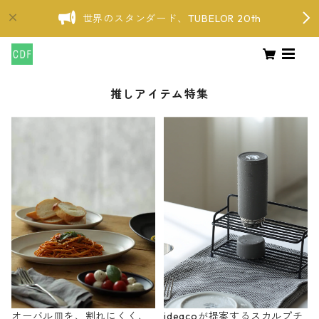
世界のスタンダード、TUBELOR 20th
推しアイテム特集
オーバル皿を、割れにくく、
ideacoが提案するスカルプチ