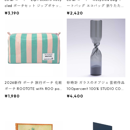
cled ポーチセット ジップポケット
ートバッグ エコバッグ 折りたたみ
ファスナーポーチ 撥水加工 トラベ
大きめ 撥水加工 収納ポーチ CRO
¥3,190
¥2,420
ルポーチ 化粧ポーチ 3点セット C
CODILE/Black クロコダイル/ブラ
ROCODILE/Black,Burgundy,Off
ック
White クロコダイル/ブラック、バ
ーガンディー、オフホワイト
2026新作 ポーチ 旅行ポーチ 化粧
砂時計 ガラスのオブジェ 芸術作品
ポーチ ROOTOTE with ROO pou
100percent 100% STUDIO COH
ch 3532 ルートート WR.ポーチ.ラ
AKU Timeless 100パーセント ス
¥1,980
¥4,400
ミネート-W ピンク・ミント
タジオコハク タイムレス Gray グ
レー