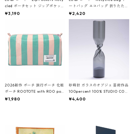
cled ポーチセット ジップポケット
ートバッグ エコバッグ 折りたたみ
ファスナーポーチ 撥水加工 トラベ
大きめ 撥水加工 収納ポーチ CRO
¥3,190
¥2,420
ルポーチ 化粧ポーチ 3点セット C
CODILE/Black クロコダイル/ブラ
ROCODILE/Black,Burgundy,Off
ック
White クロコダイル/ブラック、バ
ーガンディー、オフホワイト
2026新作 ポーチ 旅行ポーチ 化粧
砂時計 ガラスのオブジェ 芸術作品
ポーチ ROOTOTE with ROO pou
100percent 100% STUDIO COH
ch 3532 ルートート WR.ポーチ.ラ
AKU Timeless 100パーセント ス
¥1,980
¥4,400
ミネート-W ピンク・ミント
タジオコハク タイムレス Gray グ
レー