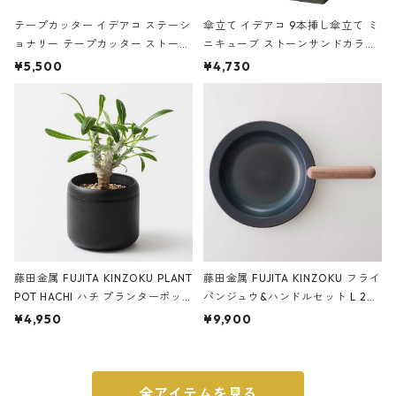
テープカッター イデアコ ステーシ
傘立て イデアコ 9本挿し傘立て ミ
ョナリー テープカッター ストーン
ニキューブ ストーンサンドカラー
サンドカラー 石調 ideaco Station
石調 ideaco Umbrella Stand CUB
¥5,500
¥4,730
ery tape cutter ストーンサンド
E ストーンサンドブラック
ブラック
藤田金属 FUJITA KINZOKU PLANT
藤田金属 FUJITA KINZOKU フライ
POT HACHI ハチ プランターポッ
パンジュウ&ハンドルセット L 24c
ト 3号 ブラック
m ガス火・IH対応 鉄フライパン
¥4,950
¥9,900
ウォルナット
全アイテムを見る