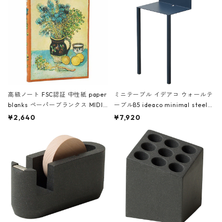
高級ノート FSC認証 中性紙 paper
ミニテーブル イデアコ ウォールテ
blanks ペーパーブランクス MIDI
ーブルB5 ideaco minimal steel f
ハードカバー 罫線 ヴァン・ゴッホ
urniture WALL Table B5 ネイビー
¥2,640
¥7,920
の静物画