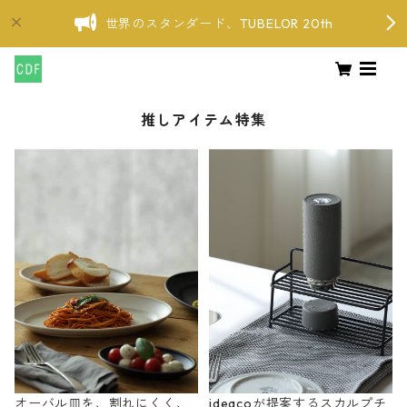
世界のスタンダード、TUBELOR 20th
推しアイテム特集
オーバル皿を、割れにくく、
ideacoが提案するスカルプチ