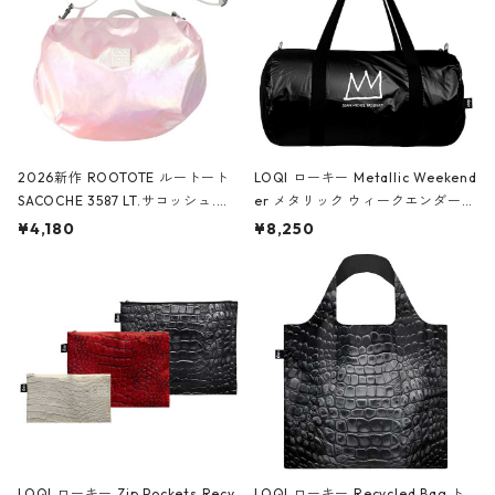
2026新作 ROOTOTE ルートート
LOQI ローキー Metallic Weekend
SACOCHE 3587 LT.サコッシュ.ル
er メタリック ウィークエンダー
ミエ-B ショルダーバッグ グロスピ
ボストンバッグ ショルダーバッグ
¥4,180
¥8,250
ンク
JEAN-MICHEL BASQUIAT/Crown
Black ジャン=ミッシェル・バスキ
ア/クラウン ブラック
LOQI ローキー Zip Pockets Recy
LOQI ローキー Recycled Bag ト