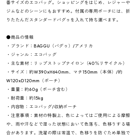
番サイズのエコバッグ。ショッピングをはじめ、レジャーや
ジムなどのシーンにもおすすめ。付属の専用ポーチには、折
りたたんだスタンダードバグゥを入れて持ち運べます。
●商品の情報
・ブランド：BAGGU（バグゥ）/アメリカ
・ジャンル：エコバッグ
・主な素材：リップストップナイロン（40％リサイクル）
・サイズ：約W390xH640mm、マチ150mm（本体）/約
W120xD120mm（ポーチ）
・重量：約60g（ポーチ含む）
・耐荷重：約15kg
・内容物：エコバッグ/収納ポーチ
・注意事項：素材の特製上、色によってはご使用による摩擦
や、雨や汗などで湿った状態において色落ち、色移りする場
合があります。洗濯の際は常温で、色移りを防ぐため単独で