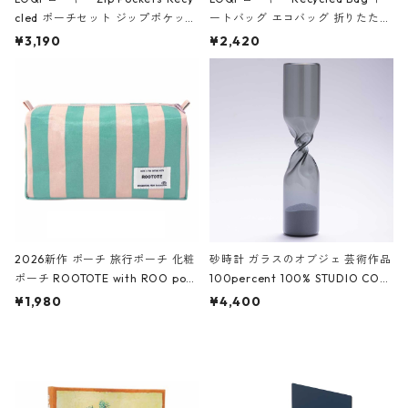
cled ポーチセット ジップポケット
ートバッグ エコバッグ 折りたたみ
ファスナーポーチ 撥水加工 トラベ
大きめ 撥水加工 収納ポーチ CRO
¥3,190
¥2,420
ルポーチ 化粧ポーチ 3点セット C
CODILE/Black クロコダイル/ブラ
ROCODILE/Black,Burgundy,Off
ック
White クロコダイル/ブラック、バ
ーガンディー、オフホワイト
2026新作 ポーチ 旅行ポーチ 化粧
砂時計 ガラスのオブジェ 芸術作品
ポーチ ROOTOTE with ROO pou
100percent 100% STUDIO COH
ch 3532 ルートート WR.ポーチ.ラ
AKU Timeless 100パーセント ス
¥1,980
¥4,400
ミネート-W ピンク・ミント
タジオコハク タイムレス Gray グ
レー