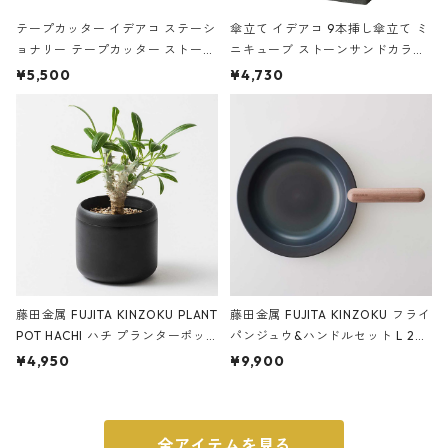
テープカッター イデアコ ステーシ
傘立て イデアコ 9本挿し傘立て ミ
ョナリー テープカッター ストーン
ニキューブ ストーンサンドカラー
サンドカラー 石調 ideaco Station
石調 ideaco Umbrella Stand CUB
¥5,500
¥4,730
ery tape cutter ストーンサンド
E ストーンサンドブラック
ブラック
藤田金属 FUJITA KINZOKU PLANT
藤田金属 FUJITA KINZOKU フライ
POT HACHI ハチ プランターポッ
パンジュウ&ハンドルセット L 24c
ト 3号 ブラック
m ガス火・IH対応 鉄フライパン
¥4,950
¥9,900
ウォルナット
全アイテムを見る