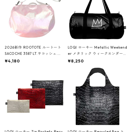
2026新作 ROOTOTE ルートート
LOQI ローキー Metallic Weekend
SACOCHE 3587 LT.サコッシュ.ル
er メタリック ウィークエンダー
ミエ-B ショルダーバッグ グロスピ
ボストンバッグ ショルダーバッグ
¥4,180
¥8,250
ンク
JEAN-MICHEL BASQUIAT/Crown
Black ジャン=ミッシェル・バスキ
ア/クラウン ブラック
LOQI ローキー Zip Pockets Recy
LOQI ローキー Recycled Bag ト