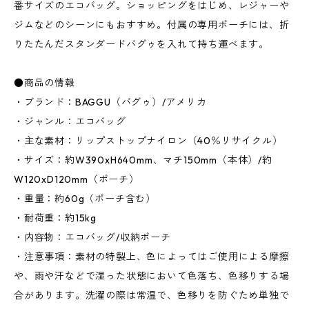
番サイズのエコバッグ。ショッピングをはじめ、レジャーや
ジムなどのシーンにもおすすめ。付属の専用ポーチには、折
りたたんだスタンダードバグゥを入れて持ち運べます。
●商品の情報
・ブランド：BAGGU（バグゥ）/アメリカ
・ジャンル：エコバッグ
・主な素材：リップストップナイロン（40％リサイクル）
・サイズ：約W390xH640mm、マチ150mm（本体）/約
W120xD120mm（ポーチ）
・重量：約60g（ポーチ含む）
・耐荷重：約15kg
・内容物：エコバッグ/収納ポーチ
・注意事項：素材の特製上、色によってはご使用による摩擦
や、雨や汗などで湿った状態において色落ち、色移りする場
合があります。洗濯の際は常温で、色移りを防ぐため単独で