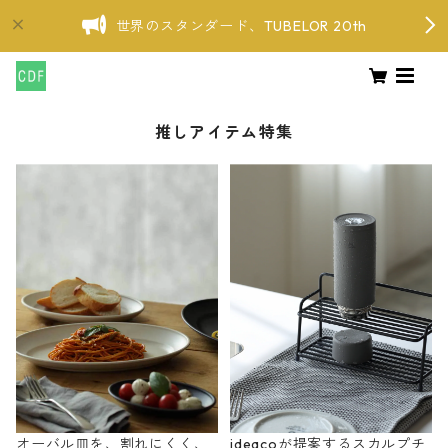
世界のスタンダード、TUBELOR 20th
推しアイテム特集
オーバル皿を、割れにくく、
ideacoが提案するスカルプチ