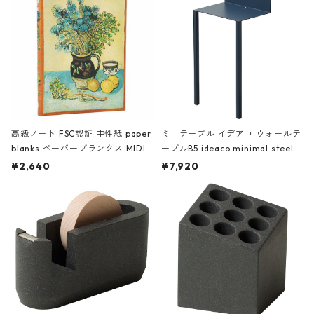
高級ノート FSC認証 中性紙 paper
ミニテーブル イデアコ ウォールテ
blanks ペーパーブランクス MIDI
ーブルB5 ideaco minimal steel f
ハードカバー 罫線 ヴァン・ゴッホ
urniture WALL Table B5 ネイビー
¥2,640
¥7,920
の静物画