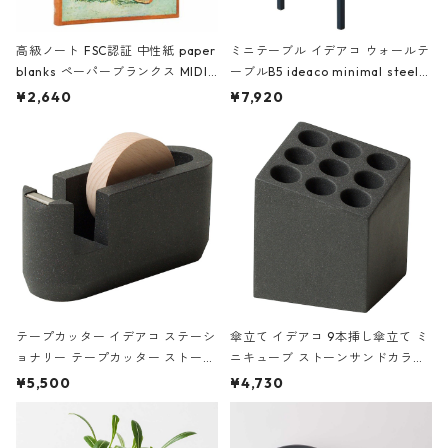
高級ノート FSC認証 中性紙 paper
ミニテーブル イデアコ ウォールテ
blanks ペーパーブランクス MIDI
ーブルB5 ideaco minimal steel f
ハードカバー 罫線 ヴァン・ゴッホ
urniture WALL Table B5 ネイビー
¥2,640
¥7,920
の静物画
テープカッター イデアコ ステーシ
傘立て イデアコ 9本挿し傘立て ミ
ョナリー テープカッター ストーン
ニキューブ ストーンサンドカラー
サンドカラー 石調 ideaco Station
石調 ideaco Umbrella Stand CUB
¥5,500
¥4,730
ery tape cutter ストーンサンド
E ストーンサンドブラック
ブラック