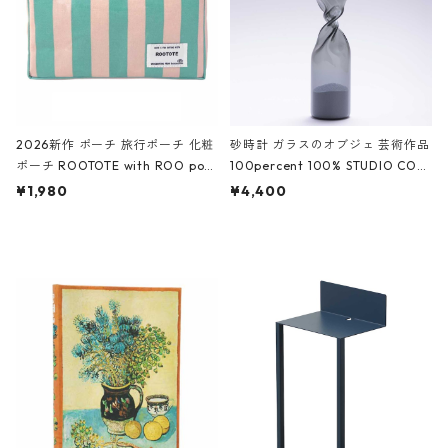
2026新作 ポーチ 旅行ポーチ 化粧
砂時計 ガラスのオブジェ 芸術作品
ポーチ ROOTOTE with ROO pou
100percent 100% STUDIO COH
ch 3532 ルートート WR.ポーチ.ラ
AKU Timeless 100パーセント ス
¥1,980
¥4,400
ミネート-W ピンク・ミント
タジオコハク タイムレス Gray グ
レー