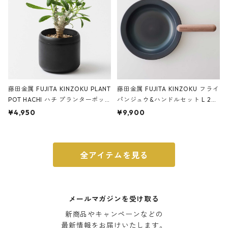
藤田金属 FUJITA KINZOKU PLANT
藤田金属 FUJITA KINZOKU フライ
POT HACHI ハチ プランターポッ
パンジュウ&ハンドルセット L 24c
ト 3号 ブラック
m ガス火・IH対応 鉄フライパン
¥4,950
¥9,900
ウォルナット
全アイテムを見る
メールマガジンを受け取る
新商品やキャンペーンなどの

最新情報をお届けいたします。