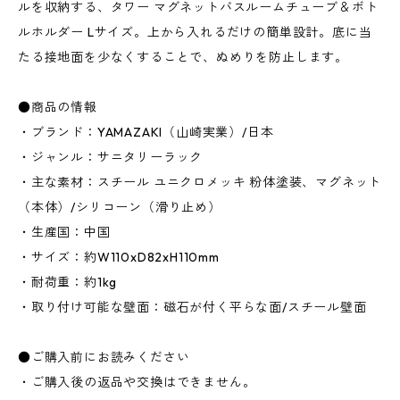
ルを収納する、タワー マグネットバスルームチューブ＆ボト
ルホルダー Lサイズ。上から入れるだけの簡単設計。底に当
たる接地面を少なくすることで、ぬめりを防止します。
●商品の情報
・ブランド：YAMAZAKI（山崎実業）/日本
・ジャンル：サニタリーラック
・主な素材：スチール ユニクロメッキ 粉体塗装、マグネット
（本体）/シリコーン（滑り止め）
・生産国：中国
・サイズ：約W110xD82xH110mm
・耐荷重：約1kg
・取り付け可能な壁面：磁石が付く平らな面/スチール壁面
●ご購入前にお読みください
・ご購入後の返品や交換はできません。