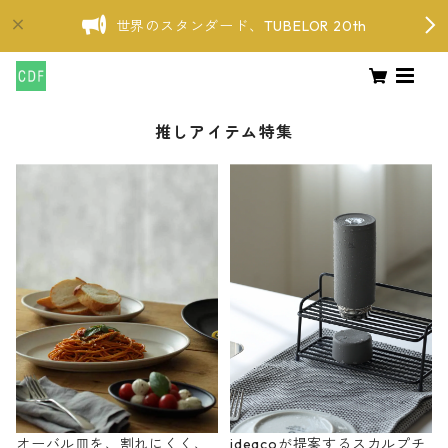
世界のスタンダード、TUBELOR 20th
推しアイテム特集
オーバル皿を、割れにくく、
ideacoが提案するスカルプチ