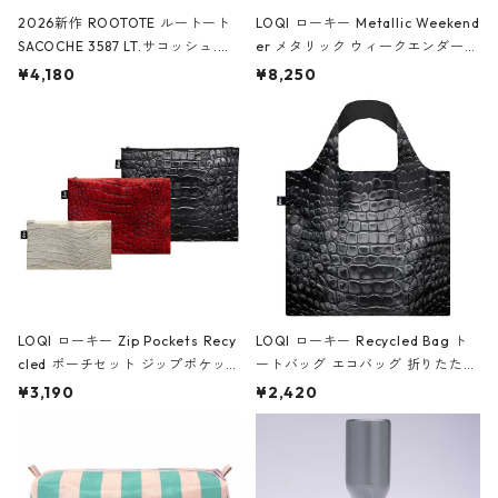
2026新作 ROOTOTE ルートート
LOQI ローキー Metallic Weekend
SACOCHE 3587 LT.サコッシュ.ル
er メタリック ウィークエンダー
ミエ-B ショルダーバッグ グロスピ
ボストンバッグ ショルダーバッグ
¥4,180
¥8,250
ンク
JEAN-MICHEL BASQUIAT/Crown
Black ジャン=ミッシェル・バスキ
ア/クラウン ブラック
LOQI ローキー Zip Pockets Recy
LOQI ローキー Recycled Bag ト
cled ポーチセット ジップポケット
ートバッグ エコバッグ 折りたたみ
ファスナーポーチ 撥水加工 トラベ
大きめ 撥水加工 収納ポーチ CRO
¥3,190
¥2,420
ルポーチ 化粧ポーチ 3点セット C
CODILE/Black クロコダイル/ブラ
ROCODILE/Black,Burgundy,Off
ック
White クロコダイル/ブラック、バ
ーガンディー、オフホワイト