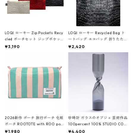
LOQI ローキー Zip Pockets Recy
LOQI ローキー Recycled Bag ト
cled ポーチセット ジップポケット
ートバッグ エコバッグ 折りたたみ
ファスナーポーチ 撥水加工 トラベ
大きめ 撥水加工 収納ポーチ CRO
¥3,190
¥2,420
ルポーチ 化粧ポーチ 3点セット C
CODILE/Black クロコダイル/ブラ
ROCODILE/Black,Burgundy,Off
ック
White クロコダイル/ブラック、バ
ーガンディー、オフホワイト
2026新作 ポーチ 旅行ポーチ 化粧
砂時計 ガラスのオブジェ 芸術作品
ポーチ ROOTOTE with ROO pou
100percent 100% STUDIO COH
ch 3532 ルートート WR.ポーチ.ラ
AKU Timeless 100パーセント ス
¥1,980
¥4,400