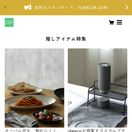
世界のスタンダード、TUBELOR 20th
推しアイテム特集
オーバル皿を、割れにくく、
ideacoが提案するスカルプチ