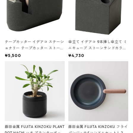
テープカッター イデアコ ステーシ
傘立て イデアコ 9本挿し傘立て ミ
ョナリー テープカッター ストーン
ニキューブ ストーンサンドカラー
サンドカラー 石調 ideaco Station
石調 ideaco Umbrella Stand CUB
¥5,500
¥4,730
ery tape cutter ストーンサンド
E ストーンサンドブラック
ブラック
藤田金属 FUJITA KINZOKU PLANT
藤田金属 FUJITA KINZOKU フライ
POT HACHI ハチ プランターポッ
パンジュウ&ハンドルセット L 24c