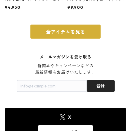
ト 3号 ブラック
m ガス火・IH対応 鉄フライパン
¥4,950
¥9,900
ウォルナット
全アイテムを見る
メールマガジンを受け取る
新商品やキャンペーンなどの

最新情報をお届けいたします。
登録
X