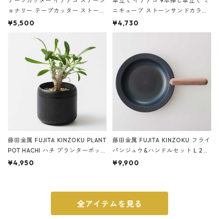
テープカッター イデアコ ステーシ
傘立て イデアコ 9本挿し傘立て ミ
ョナリー テープカッター ストーン
ニキューブ ストーンサンドカラー
サンドカラー 石調 ideaco Station
石調 ideaco Umbrella Stand CUB
¥5,500
¥4,730
ery tape cutter ストーンサンド
E ストーンサンドブラック
ブラック
藤田金属 FUJITA KINZOKU PLANT
藤田金属 FUJITA KINZOKU フライ
POT HACHI ハチ プランターポッ
パンジュウ&ハンドルセット L 24c
ト 3号 ブラック
m ガス火・IH対応 鉄フライパン
¥4,950
¥9,900
ウォルナット
全アイテムを見る