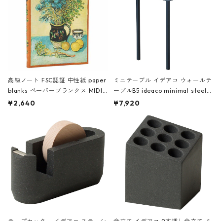
高級ノート FSC認証 中性紙 paper
ミニテーブル イデアコ ウォールテ
blanks ペーパーブランクス MIDI
ーブルB5 ideaco minimal steel f
ハードカバー 罫線 ヴァン・ゴッホ
urniture WALL Table B5 ネイビー
¥2,640
¥7,920
の静物画