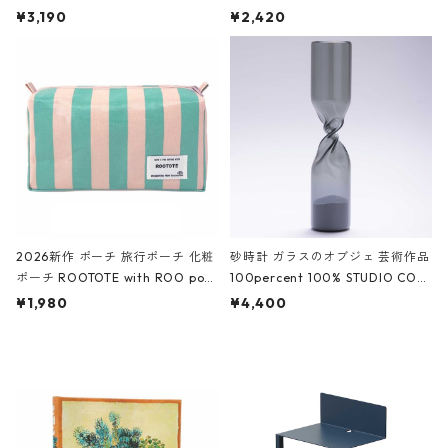
ファスナーポーチ 撥水加工 トラベ
大きめ 撥水加工 収納ポーチ CRO
¥3,190
¥2,420
ルポーチ 化粧ポーチ 3点セット C
CODILE/Black クロコダイル/ブラ
ROCODILE/Black,Burgundy,Off
ック
White クロコダイル/ブラック、バ
ーガンディー、オフホワイト
2026新作 ポーチ 旅行ポーチ 化粧
砂時計 ガラスのオブジェ 芸術作品
ポーチ ROOTOTE with ROO pou
100percent 100% STUDIO COH
ch 3532 ルートート WR.ポーチ.ラ
AKU Timeless 100パーセント ス
¥1,980
¥4,400
ミネート-W ピンク・ミント
タジオコハク タイムレス Gray グ
レー