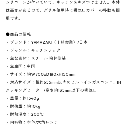
シリコーンが付いていて、キッチンをキズつけません。本体
は高さがあるので、グリル使用時に排気口カバーの移動も簡
単です。
●商品の情報
・ブランド：YAMAZAKI（山崎実業）/日本
・ジャンル：キッチンラック
・主な素材：スチール 粉体塗装
・生産国：中国
・サイズ：約W700xD180xH150mm
・対応サイズ：幅約655mm以内のビルトインガスコンロ、IH
クッキングヒーター/高さ約135mm以下の排気口
・重量：約1540g
・耐荷重：約10kg
・耐熱温度：200℃
・内容物：本体/六角レンチ