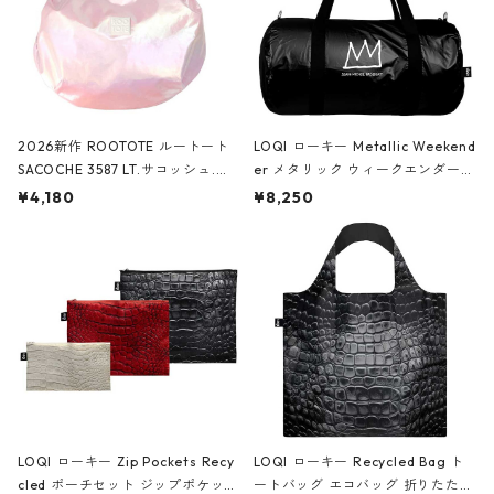
2026新作 ROOTOTE ルートート
LOQI ローキー Metallic Weekend
SACOCHE 3587 LT.サコッシュ.ル
er メタリック ウィークエンダー
ミエ-B ショルダーバッグ グロスピ
ボストンバッグ ショルダーバッグ
¥4,180
¥8,250
ンク
JEAN-MICHEL BASQUIAT/Crown
Black ジャン=ミッシェル・バスキ
ア/クラウン ブラック
LOQI ローキー Zip Pockets Recy
LOQI ローキー Recycled Bag ト
cled ポーチセット ジップポケット
ートバッグ エコバッグ 折りたたみ