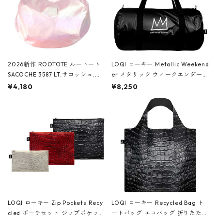
2026新作 ROOTOTE ルートート
LOQI ローキー Metallic Weekend
SACOCHE 3587 LT.サコッシュ.ル
er メタリック ウィークエンダー
ミエ-B ショルダーバッグ グロスピ
ボストンバッグ ショルダーバッグ
¥4,180
¥8,250
ンク
JEAN-MICHEL BASQUIAT/Crown
Black ジャン=ミッシェル・バスキ
ア/クラウン ブラック
LOQI ローキー Zip Pockets Recy
LOQI ローキー Recycled Bag ト
cled ポーチセット ジップポケット
ートバッグ エコバッグ 折りたたみ