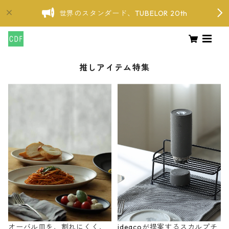
世界のスタンダード、TUBELOR 20th
推しアイテム特集
オーバル皿を、割れにくく、
ideacoが提案するスカルプチ