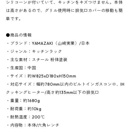
シリコーンが付いていて、キッチンをキズつけません。本体
は高さがあるので、グリル使用時に排気口カバーの移動も簡
単です。
●商品の情報
・ブランド：YAMAZAKI（山崎実業）/日本
・ジャンル：キッチンラック
・主な素材：スチール 粉体塗装
・生産国：中国
・サイズ：約W825xD180xH150mm
・対応サイズ：幅約780mm以内のビルトインガスコンロ、IH
クッキングヒーター/高さ約135mm以下の排気口
・重量：約1680g
・耐荷重：約10kg
・耐熱温度：200℃
・内容物：本体/六角レンチ