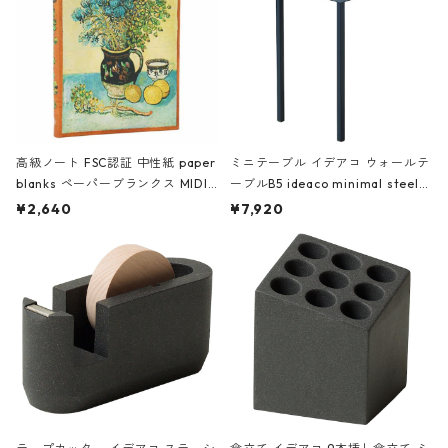
高級ノート FSC認証 中性紙 paper
ミニテーブル イデアコ ウォールテ
blanks ペーパーブランクス MIDI
ーブルB5 ideaco minimal steel f
ハードカバー 罫線 ヴァン・ゴッホ
urniture WALL Table B5 ネイビー
¥2,640
¥7,920
の静物画