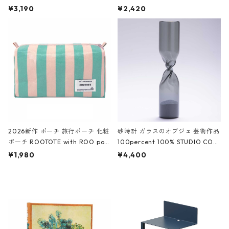
ファスナーポーチ 撥水加工 トラベ
大きめ 撥水加工 収納ポーチ CRO
¥3,190
¥2,420
ルポーチ 化粧ポーチ 3点セット C
CODILE/Black クロコダイル/ブラ
ROCODILE/Black,Burgundy,Off
ック
White クロコダイル/ブラック、バ
ーガンディー、オフホワイト
2026新作 ポーチ 旅行ポーチ 化粧
砂時計 ガラスのオブジェ 芸術作品
ポーチ ROOTOTE with ROO pou
100percent 100% STUDIO COH
ch 3532 ルートート WR.ポーチ.ラ
AKU Timeless 100パーセント ス
¥1,980
¥4,400
ミネート-W ピンク・ミント
タジオコハク タイムレス Gray グ
レー