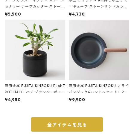
テープカッター イデアコ ステーシ
傘立て イデアコ 9本挿し傘立て ミ
ョナリー テープカッター ストーン
ニキューブ ストーンサンドカラー
サンドカラー 石調 ideaco Station
石調 ideaco Umbrella Stand CUB
¥5,500
¥4,730
ery tape cutter ストーンサンド
E ストーンサンドブラック
ブラック
藤田金属 FUJITA KINZOKU PLANT
藤田金属 FUJITA KINZOKU フライ
POT HACHI ハチ プランターポッ
パンジュウ&ハンドルセット L 24c
ト 3号 ブラック
m ガス火・IH対応 鉄フライパン
¥4,950
¥9,900
ウォルナット
全アイテムを見る