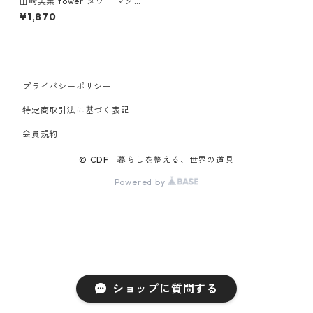
山崎実業 tower タワー マグネ
ットバスルームソープトレー
¥1,870
ホワイト
プライバシーポリシー
特定商取引法に基づく表記
会員規約
© CDF 暮らしを整える、世界の道具
Powered by
ショップに質問する