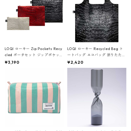
LOQI ローキー Zip Pockets Recy
LOQI ローキー Recycled Bag ト
cled ポーチセット ジップポケット
ートバッグ エコバッグ 折りたたみ
ファスナーポーチ 撥水加工 トラベ
大きめ 撥水加工 収納ポーチ CRO
¥3,190
¥2,420
ルポーチ 化粧ポーチ 3点セット C
CODILE/Black クロコダイル/ブラ
ROCODILE/Black,Burgundy,Off
ック
White クロコダイル/ブラック、バ
ーガンディー、オフホワイト