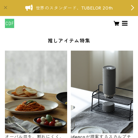
世界のスタンダード、TUBELOR 20th
推しアイテム特集
オーバル皿を、割れにくく、
ideacoが提案するスカルプチ