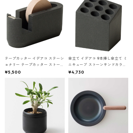
テープカッター イデアコ ステーシ
傘立て イデアコ 9本挿し傘立て ミ
ョナリー テープカッター ストーン
ニキューブ ストーンサンドカラー
サンドカラー 石調 ideaco Station
石調 ideaco Umbrella Stand CUB
¥5,500
¥4,730
ery tape cutter ストーンサンド
E ストーンサンドブラック
ブラック