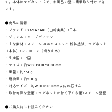
す。本体はマグネット式で、お風呂の壁に簡単取り付けでき
ます。
●商品の情報
・ブランド：YAMAZAKI（山崎実業）/日本
・ジャンル：ソープディッシュ
・主な素材：スチール ユニクロメッキ 粉体塗装、マグネット
（本体）/シリコーン（滑り止め）
・生産国：中国
・サイズ：約W120xD87xH80mm
・重量：約350g
・耐荷重：約500g
・対応サイズ：約W110xD80mm以内の石けん
・取付可能な壁面：マグネットが付く平らな面/スチール壁面
●ご購入前にお読みください