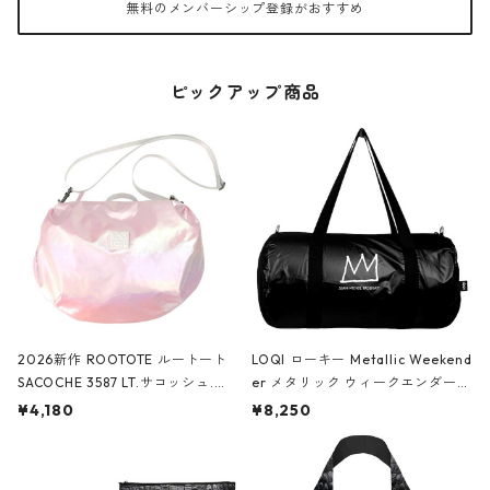
無料のメンバーシップ登録がおすすめ
ピックアップ商品
2026新作 ROOTOTE ルートート
LOQI ローキー Metallic Weekend
SACOCHE 3587 LT.サコッシュ.ル
er メタリック ウィークエンダー
ミエ-B ショルダーバッグ グロスピ
ボストンバッグ ショルダーバッグ
¥4,180
¥8,250
ンク
JEAN-MICHEL BASQUIAT/Crown
Black ジャン=ミッシェル・バスキ
ア/クラウン ブラック