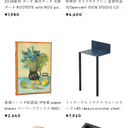
2026新作 ポーチ 旅行ポーチ 化粧
砂時計 ガラスのオブジェ 芸術作品
ポーチ ROOTOTE with ROO pou
100percent 100% STUDIO COH
ch 3532 ルートート WR.ポーチ.ラ
AKU Timeless 100パーセント ス
¥1,980
¥4,400
ミネート-W ピンク・ミント
タジオコハク タイムレス Gray グ
レー
高級ノート FSC認証 中性紙 paper
ミニテーブル イデアコ ウォールテ
blanks ペーパーブランクス MIDI
ーブルB5 ideaco minimal steel f
ハードカバー 罫線 ヴァン・ゴッホ
urniture WALL Table B5 ネイビー
¥2,640
¥7,920
の静物画