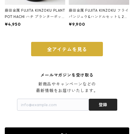
藤田金属 FUJITA KINZOKU PLANT
藤田金属 FUJITA KINZOKU フライ
POT HACHI ハチ プランターポッ
パンジュウ&ハンドルセット L 24c
ト 3号 ブラック
m ガス火・IH対応 鉄フライパン
¥4,950
¥9,900
ウォルナット
全アイテムを見る
メールマガジンを受け取る
新商品やキャンペーンなどの

最新情報をお届けいたします。
登録